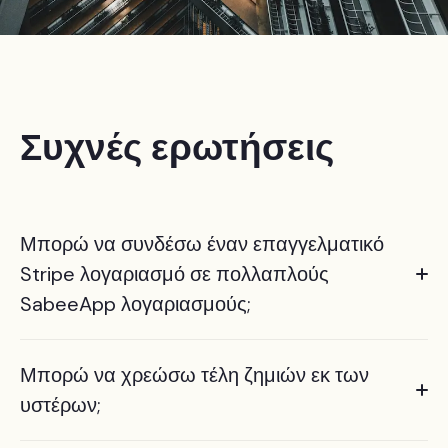
Συχνές ερωτήσεις
Μπορώ να συνδέσω έναν επαγγελματικό
Stripe λογαριασμό σε πολλαπλούς
SabeeApp λογαριασμούς;
Ναι, δεν υπάρχει περιορισμός στη σύνδεση ενός Stripe
Μπορώ να χρεώσω τέλη ζημιών εκ των
λογαριασμού σε πολλαπλούς SabeeApp λογαριασμούς,
για παράδειγμα, στην περίπτωση μιας αλυσίδας
υστέρων;
ξενοδοχείων.