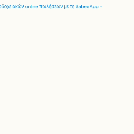
νοδοχειακών online πωλήσεων με τη SabeeApp -