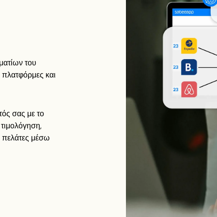
ματίων του
ς πλατφόρμες και
τός σας με το
τιμολόγηση,
ς πελάτες μέσω