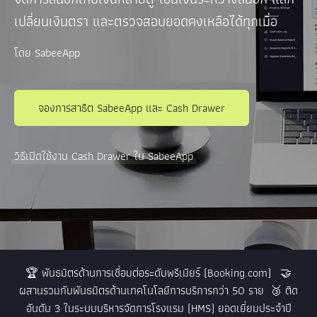
เปลี่ยนเงินตรา และตรวจสอบยอดคงเหลือได้ทุกเมื่อ
โดย SabeeApp
จองการสาธิต SabeeApp และ Cash Drawer
วิธีเปิดใช้งาน Cash Drawer ใน SabeeApp
🏆 พันธมิตรด้านการเชื่อมต่อระดับพรีเมียร์ (Booking.com) 🤝
ผสานรวมกับพันธมิตรด้านเทคโนโลยีการบริการกว่า 50 ราย
🥉 ติด
อันดับ 3 ในระบบบริหารจัดการโรงแรม (HMS) ยอดเยี่ยมประจำปี