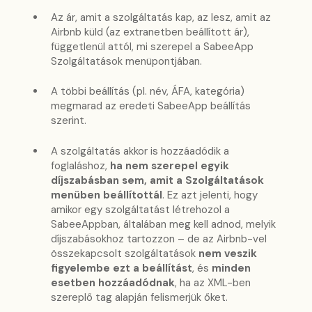
Az ár, amit a szolgáltatás kap, az lesz, amit az
Airbnb küld (az extranetben beállított ár),
függetlenül attól, mi szerepel a SabeeApp
Szolgáltatások menüpontjában.
A többi beállítás (pl. név, ÁFA, kategória)
megmarad az eredeti SabeeApp beállítás
szerint.
A szolgáltatás akkor is hozzáadódik a
foglaláshoz,
ha nem szerepel egyik
díjszabásban sem, amit a Szolgáltatások
menüben beállítottál
. Ez azt jelenti, hogy
amikor egy szolgáltatást létrehozol a
SabeeAppban, általában meg kell adnod, melyik
díjszabásokhoz tartozzon – de az Airbnb-vel
összekapcsolt szolgáltatások
nem veszik
figyelembe ezt a beállítást
, és
minden
esetben hozzáadódnak
, ha az XML-ben
szereplő tag alapján felismerjük őket.