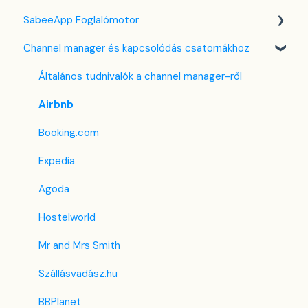
SabeeApp Foglalómotor
Szolgáltatások
Kuponok
Foglalási adatlap
Számlákkal kapcsolatos tudnivalók
Front Office Beszámolók
Channel manager és kapcsolódás csatornákhoz
Email sablonok beállítása
Bank kártya terhelése
Több pénznem kezelése
Foglalások & Bevétel
Foglalómotor (4.0)
Housekeeping
Összenyitható szoba - funkció
F&B
Korábbi Foglalómotor
Általános tudnivalók a channel manager-ről
Számla beállítások
Lista nézet
Takarítás & Karbantartás
Airbnb
Előfizetés
PMS alatti menük
Adminisztráció
Booking.com
Regisztrációs adatlap
Expedia
Egyéni mező
Agoda
Hostelworld
Mr and Mrs Smith
Szállásvadász.hu
BBPlanet