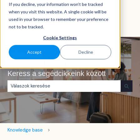
If you decline, your information won’t be tracked
Magyar
Almenü megjelenítése fordításokhoz
when you visit this website. A single cookie will be
used in your browser to remember your preference
not to be tracked.
Cookie Settings
Accept
Decline
Keress a segédcikkeink között
Nincs javaslat, mert üres a keresőmező.
Knowledge base