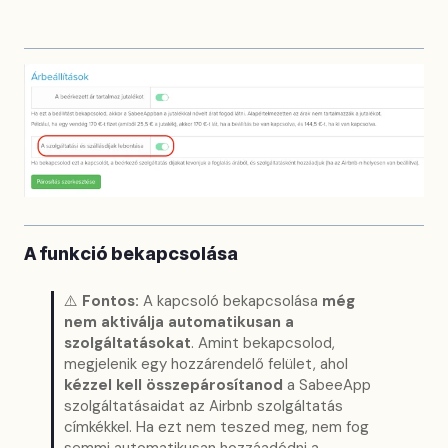
A funkció bekapcsolása
⚠️
Fontos:
A kapcsoló bekapcsolása
még
nem aktiválja automatikusan a
szolgáltatásokat
. Amint bekapcsolod,
megjelenik egy hozzárendelő felület, ahol
kézzel kell összepárosítanod
a SabeeApp
szolgáltatásaidat az Airbnb szolgáltatás
címkékkel. Ha ezt nem teszed meg, nem fog
semmi automatikusan hozzáadódni a