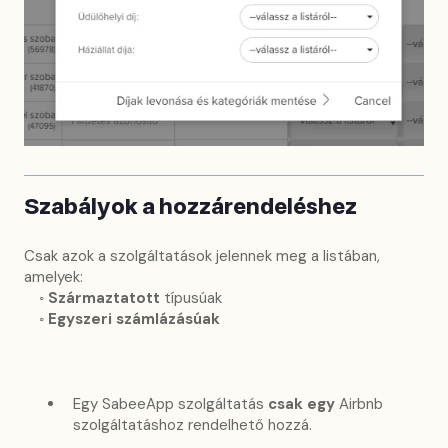
Szabályok a hozzárendeléshez
Csak azok a szolgáltatások jelennek meg a listában,
amelyek:
◦
Származtatott
típusúak
◦
Egyszeri számlázásúak
Egy SabeeApp szolgáltatás
csak egy
Airbnb
szolgáltatáshoz rendelhető hozzá.