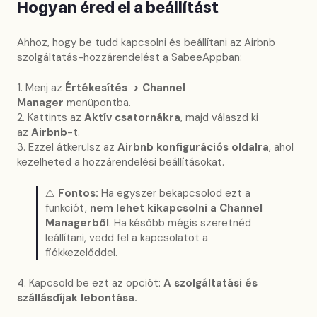
Hogyan éred el a beállítást
Ahhoz, hogy be tudd kapcsolni és beállítani az Airbnb
szolgáltatás-hozzárendelést a SabeeAppban:
1. Menj az
Értékesítés > Channel
Manager
menüpontba.
2. Kattints az
Aktív csatornákra
, majd válaszd ki
az
Airbnb
-t.
3. Ezzel átkerülsz az
Airbnb konfigurációs oldalra
, ahol
kezelheted a hozzárendelési beállításokat.
⚠️
Fontos:
Ha egyszer bekapcsolod ezt a
funkciót,
nem lehet kikapcsolni a Channel
Managerből
. Ha később mégis szeretnéd
leállítani, vedd fel a kapcsolatot a
fiókkezelőddel.
4. Kapcsold be ezt az opciót:
A szolgáltatási és
szállásdíjak lebontása.