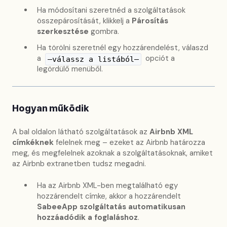
Ha módosítani szeretnéd a szolgáltatások
összepárosítását, klikkelj a
Párosítás
szerkesztése
gombra.
Ha törölni szeretnél egy hozzárendelést, válaszd
a
opciót a
—válassz a listából—
legördülő menüből.
Hogyan működik
A bal oldalon látható szolgáltatások az
Airbnb XML
címkéknek
felelnek meg – ezeket az Airbnb határozza
meg, és megfelelnek azoknak a szolgáltatásoknak, amiket
az Airbnb extranetben tudsz megadni.
Ha az Airbnb XML-ben megtalálható egy
hozzárendelt címke, akkor a hozzárendelt
SabeeApp szolgáltatás automatikusan
hozzáadódik a foglaláshoz
.