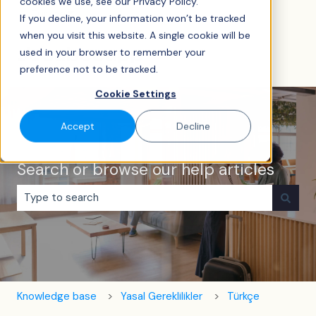
cookies we use, see our Privacy Policy.
Türkçe
Tercümeler için alt menüyü göster
If you decline, your information won’t be tracked
when you visit this website. A single cookie will be
used in your browser to remember your
preference not to be tracked.
Cookie Settings
Accept
Decline
Search or browse our help articles
Arama alanı boş olduğundan herhangi bir öneri bulunma
Knowledge base
Yasal Gereklilikler
Türkçe