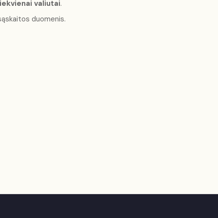
iekvienai valiutai
.
o sąskaitos duomenis.