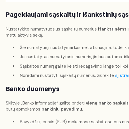
Pageidaujami sąskaitų ir išankstinių są
Nustatykite numatytuosius sąskaitų numerius
išankstinėms
i
metu aktyvią seką.
Šie numatytieji nustatymai kasmet atsinaujina, todėl kie
Jei nustatytas numatytasis numeris, jis bus automatiš
Sąskaitos numerį galite keisti redagavimo lange tol, kol
Norėdami nustatyti sąskaitų numerius, žiūrėkite
šį stra
Banko duomenys
Skiltyje „Banko informacija“ galite pridėti
vieną banko sąskaitą
būtų apmokamos
bankiniu pavedimu
.
Pavyzdžiui, eurais (EUR) mokamose sąskaitose bus nur