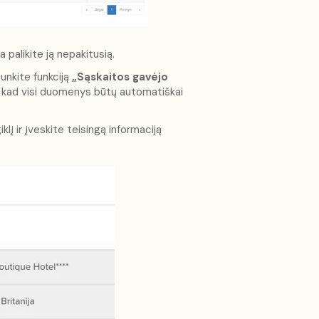
palikite ją nepakitusią.
unkite funkciją
„Sąskaitos gavėjo
, kad visi duomenys būtų automatiškai
klį ir įveskite teisingą informaciją