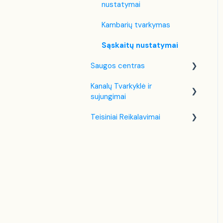
nustatymai
Kambarių tvarkymas
Sąskaitų nustatymai
Saugos centras
Kanalų Tvarkyklė ir
Dviejų Faktorių
sujungimai
Autentifikavimas (2FA)
Teisiniai Reikalavimai
Booking.com
Lietuva