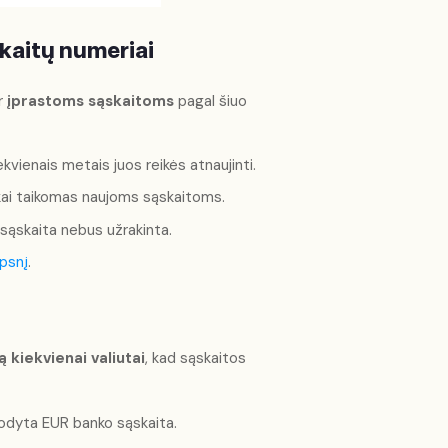
skaitų numeriai
r
įprastoms sąskaitoms
pagal šiuo
kvienais metais juos reikės atnaujinti.
kai taikomas naujoms sąskaitoms.
 sąskaita nebus užrakinta.
ipsnį
.
 kiekvienai valiutai
, kad sąskaitos
odyta EUR banko sąskaita.