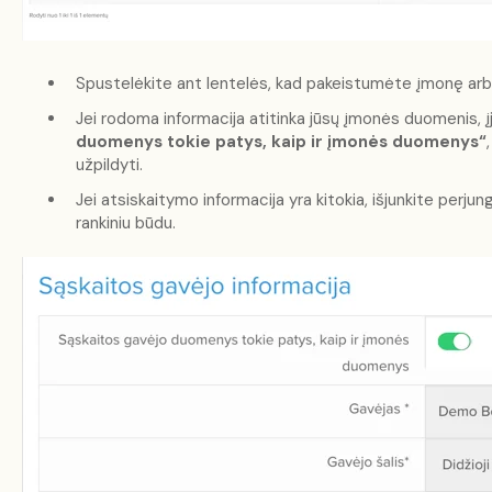
Spustelėkite ant lentelės, kad pakeistumėte įmonę arba 
Jei rodoma informacija atitinka jūsų įmonės duomenis, įj
duomenys tokie patys, kaip ir įmonės duomenys“
užpildyti.
Jei atsiskaitymo informacija yra kitokia, išjunkite perjungi
rankiniu būdu.