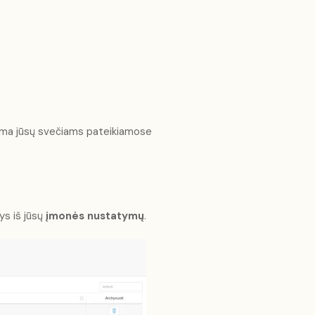
rodoma jūsų svečiams pateikiamose
ys iš jūsų
įmonės nustatymų
.