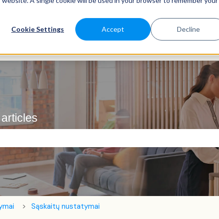
is website. A single cookie will be used in your browser to remember your
Cookie Settings
Accept
Decline
articles
 laukas.
tymai
Sąskaitų nustatymai