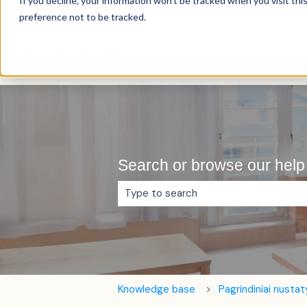
If you decline, your information won’t be tracked when you visit th
Lietuvių
Rodyti vertimų submeniu
preference not to be tracked.
Search or browse our help 
Pasiūlymų nėra, nes tuščias paieškos
Knowledge base
Pagrindiniai nusta