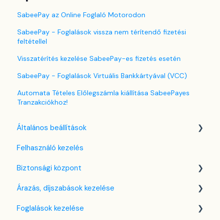
SabeePay az Online Foglaló Motorodon
SabeePay - Foglalások vissza nem térítendő fizetési
feltétellel
Visszatérítés kezelése SabeePay-es fizetés esetén
SabeePay - Foglalások Virtuális Bankkártyával (VCC)
Automata Tételes Előlegszámla kiállítása SabeePayes
Tranzakciókhoz!
Általános beállítások
Felhasználó kezelés
Nyelv beállítások
Biztonsági központ
Cég / Szálláshely beállítások
Árazás, díjszabások kezelése
Adó beállítások
Kulcsfájl kezelés
Foglalások kezelése
Szabályzatok beállítása
Két-faktoros autentikáció (2FA)
Díjszabás beállítások