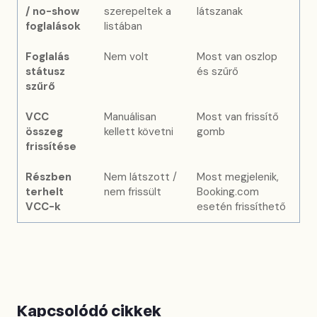
/ no-show
szerepeltek a
látszanak
foglalások
listában
Foglalás
Nem volt
Most van oszlop
státusz
és szűrő
szűrő
VCC
Manuálisan
Most van frissítő
összeg
kellett követni
gomb
frissítése
Részben
Nem látszott /
Most megjelenik,
terhelt
nem frissült
Booking.com
VCC-k
esetén frissíthető
Kapcsolódó cikkek