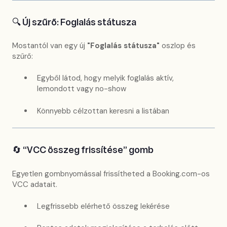
🔍 Új szűrő: Foglalás státusza
Mostantól van egy új
"Foglalás státusza"
oszlop és
szűrő:
Egyből látod, hogy melyik foglalás aktív,
lemondott vagy no-show
Könnyebb célzottan keresni a listában
🔄 “VCC összeg frissítése” gomb
Egyetlen gombnyomással frissítheted a Booking.com-os
VCC adatait.
Legfrissebb elérhető összeg lekérése