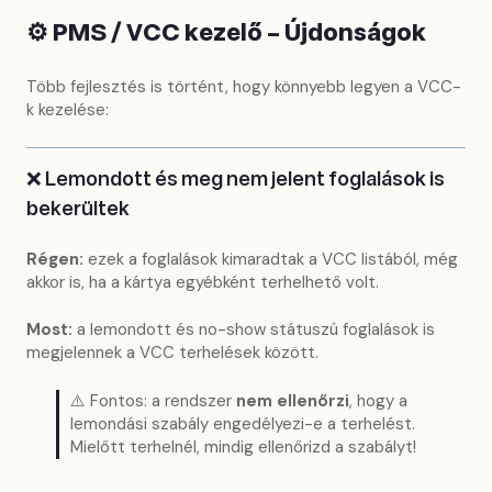
⚙️ PMS / VCC kezelő – Újdonságok
Több fejlesztés is történt, hogy könnyebb legyen a VCC-
k kezelése:
❌ Lemondott és meg nem jelent foglalások is
bekerültek
Régen:
ezek a foglalások kimaradtak a VCC listából, még
akkor is, ha a kártya egyébként terhelhető volt.
Most:
a lemondott és no-show státuszú foglalások is
megjelennek a VCC terhelések között.
⚠️ Fontos: a rendszer
nem ellenőrzi
, hogy a
lemondási szabály engedélyezi-e a terhelést.
Mielőtt terhelnél, mindig ellenőrizd a szabályt!