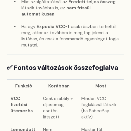
Más szolgáltatóknál az
Eredeti teljes összeg
látszik továbbra is, ez
nem frissül
automatikusan
Ha egy
Expedia VCC-t
csak részben terheltél
meg, akkor az továbbra is meg fog jelenni a
listában, és csak a fennmaradó egyenleget fogja
mutatni.
✅ Fontos változások összefoglalva
Funkció
Korábban
Most
VCC
Csak szabály +
Minden VCC
fizetési
díjcsomag
foglalásnál látszik
ütemezés
esetén
(ha SabeePay
látszott
aktív)
Lemondott
Nem
Mostantól