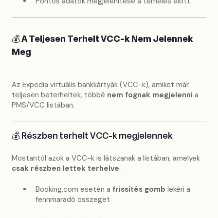
Pontos adatok megjelenítése a terhelés előtt
💰
A Teljesen Terhelt VCC-k Nem Jelennek
Meg
Az Expedia virtuális bankkártyák (VCC-k), amiket már
teljesen beterheltek, többé
nem fognak megjelenni
a
PMS/VCC listában.
💰 Részben terhelt VCC-k megjelennek
Mostantól azok a VCC-k is látszanak a listában, amelyek
csak részben lettek terhelve
.
Booking.com esetén a
frissítés gomb
lekéri a
fennmaradó összeget