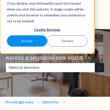
If you decline, your information won’t be tracked
Magyar
Almenü megjelenítése fordításokhoz
when you visit this website. A single cookie will be
used in your browser to remember your preference
not to be tracked.
Cookie Settings
Accept
Decline
Keress a segédcikkeink között
Nincs javaslat, mert üres a keresőmező.
Knowledge base
SabeePay