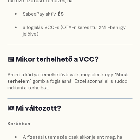
tartozó fizetési ütemezés, ha:
SabeePay aktív,
ÉS
a foglalás VCC-s (OTA-n keresztül XML-ben így
jelölve)
📅 Mikor terhelhető a VCC?
Amint a kártya terhelhetővé válik, megjelenik egy
"Most
terhelem"
gomb a foglalásnál. Ezzel azonnal el is tudod
indítani a terhelést.
🆕 Mi változott?
Korábban:
A fizetési ütemezés csak akkor jelent meg, ha