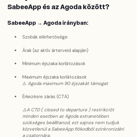
SabeeApp és az Agoda között?
SabeeApp → Agoda irányban:
Szobák elérhetősége
Árak (az aktív árterveid alapján)
Minimum éjszaka korlátozások
Maximum éjszaka korlátozások
⚠️
Agoda maximum 90 éjszakát támogat
Érkezésre zárás (CTA)
⚠️A CTD ( closed to departure ) restrikciót
minden esetben az Agoda extranetében
szükséges beállítanod, ezt sajnos nem tudjuk
közvetlenül a SabeeApp fiókodból szinkronizálni
a csatornára.