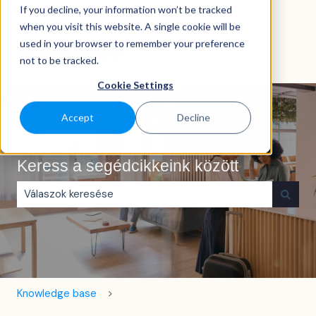
If you decline, your information won’t be tracked
Magyar
Almenü megjelenítése fordításokhoz
when you visit this website. A single cookie will be
used in your browser to remember your preference
not to be tracked.
Cookie Settings
Accept
Decline
Keress a segédcikkeink között
Nincs javaslat, mert üres a keresőmező.
Knowledge base