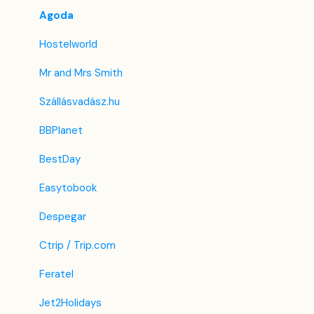
Egyéni mező
Agoda
Hostelworld
Mr and Mrs Smith
Szállásvadász.hu
BBPlanet
BestDay
Easytobook
Despegar
Ctrip / Trip.com
Feratel
Jet2Holidays