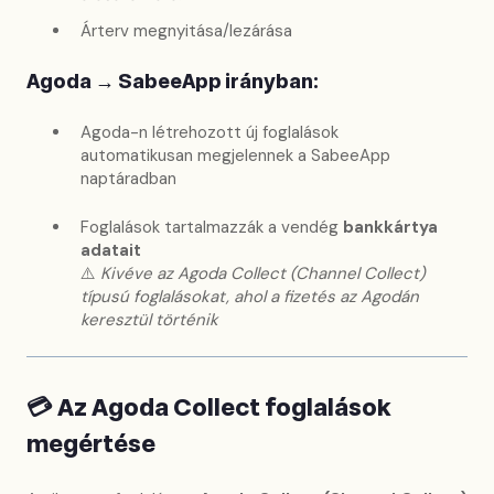
Árterv megnyitása/lezárása
Agoda → SabeeApp irányban:
Agoda-n létrehozott új foglalások
automatikusan megjelennek a SabeeApp
naptáradban
Foglalások tartalmazzák a vendég
bankkártya
adatait
⚠️
Kivéve az Agoda Collect (Channel Collect)
típusú foglalásokat, ahol a fizetés az Agodán
keresztül történik
💳
Az Agoda Collect foglalások
megértése