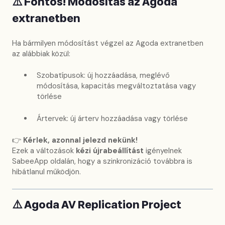
⚠️
Fontos! Módosítás az Agoda
extranetben
Ha bármilyen módosítást végzel az Agoda extranetben
az alábbiak közül:
Szobatípusok: új hozzáadása, meglévő
módosítása, kapacitás megváltoztatása vagy
törlése
Ártervek: új árterv hozzáadása vagy törlése
👉
Kérlek, azonnal jelezd nekünk!
Ezek a változások
kézi újrabeállítást
igényelnek
SabeeApp oldalán, hogy a szinkronizáció továbbra is
hibátlanul működjön.
⚠️
Agoda AV Replication Project