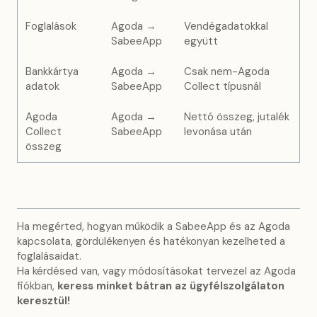
Foglalások
Agoda →
Vendégadatokkal
SabeeApp
együtt
Bankkártya
Agoda →
Csak nem-Agoda
adatok
SabeeApp
Collect típusnál
Agoda
Agoda →
Nettó összeg, jutalék
Collect
SabeeApp
levonása után
összeg
Ha megérted, hogyan működik a SabeeApp és az Agoda
kapcsolata, gördülékenyen és hatékonyan kezelheted a
foglalásaidat.
Ha kérdésed van, vagy módosításokat tervezel az Agoda
fiókban,
keress minket bátran az ügyfélszolgálaton
keresztül!