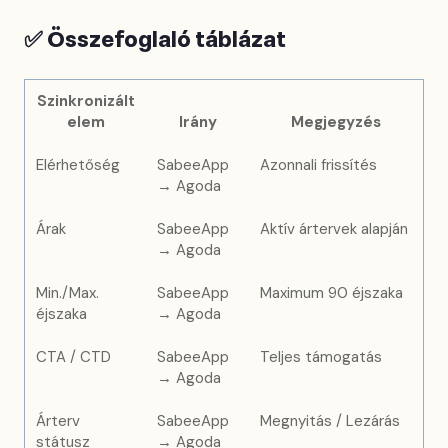
✅
Összefoglaló táblázat
Szinkronizált
elem
Irány
Megjegyzés
Elérhetőség
SabeeApp
Azonnali frissítés
→ Agoda
Árak
SabeeApp
Aktív ártervek alapján
→ Agoda
Min./Max.
SabeeApp
Maximum 90 éjszaka
éjszaka
→ Agoda
CTA / CTD
SabeeApp
Teljes támogatás
→ Agoda
Árterv
SabeeApp
Megnyitás / Lezárás
státusz
→ Agoda