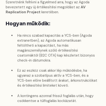
Szeretnénk felhívni a figyelmed arra, hogy az Agoda
bevezetett egy új értékesítési megoldást az
AV
Replication Project
keretében.
Hogyan működik:
Ha nincs szabad kapacitás a YCS-ben (Agoda
extranetben), az Agoda automatikusan
feltöltheti a kapacitást, ha más
magánszemélynek szóló értékesítési
csatornáktól (B2C OTA) kap készletet bizonyos
check-in dátumokra.
Ez az eszköz csak akkor lép működésbe, ha
ugyanaz a szobatípus aktív a YCS-ben, és a
YCS-ben előre beállított árakat, árkonstrukciókat
és értékesítési limiteket követi.
A kontingens azonnal frissül foglalás után, hogy
csökkentse a túlfoglalás kockázatát.