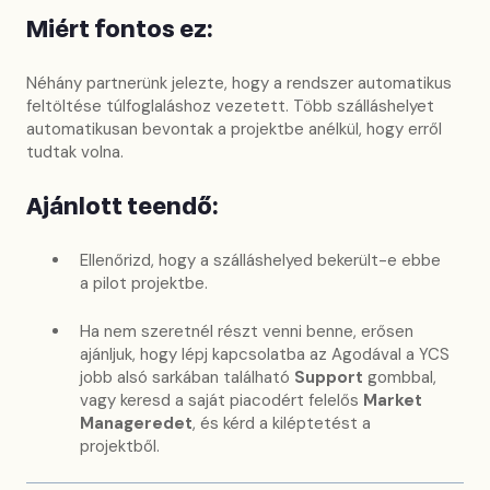
Miért fontos ez:
Néhány partnerünk jelezte, hogy a rendszer automatikus
feltöltése túlfoglaláshoz vezetett. Több szálláshelyet
automatikusan bevontak a projektbe anélkül, hogy erről
tudtak volna.
Ajánlott teendő:
Ellenőrizd, hogy a szálláshelyed bekerült-e ebbe
a pilot projektbe.
Ha nem szeretnél részt venni benne, erősen
ajánljuk, hogy lépj kapcsolatba az Agodával a YCS
jobb alsó sarkában található
Support
gombbal,
vagy keresd a saját piacodért felelős
Market
Manageredet
, és kérd a kiléptetést a
projektből.