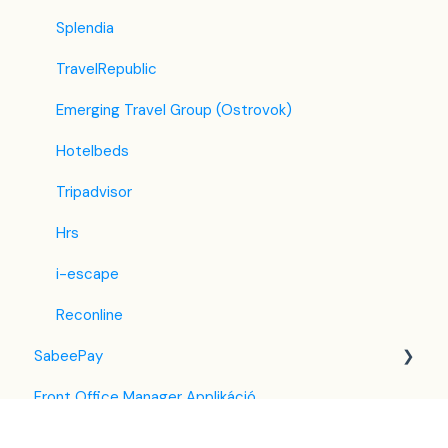
Splendia
TravelRepublic
Emerging Travel Group (Ostrovok)
Hotelbeds
Tripadvisor
Hrs
i-escape
Reconline
SabeePay
Front Office Manager Applikáció
Beállítások
GuestAdvisor
Fizetési módszerek