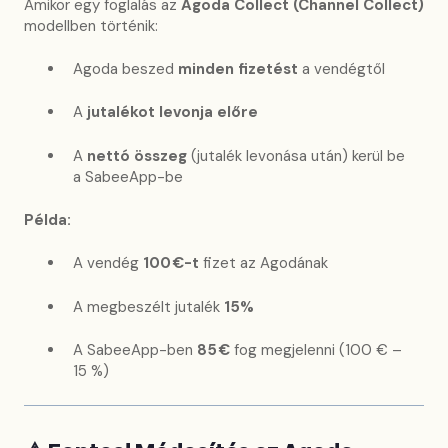
Amikor egy foglalás az
Agoda Collect (Channel Collect)
modellben történik:
Agoda beszed
minden fizetést
a vendégtől
A
jutalékot levonja előre
A
nettó összeg
(jutalék levonása után) kerül be
a SabeeApp-be
Példa:
A vendég
100 €-t
fizet az Agodának
A megbeszélt jutalék
15%
A SabeeApp-ben
85 €
fog megjelenni (100 € –
15 %)