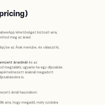
pricing)
SabeeApp lehetőséget biztosít arra,
nítsd meg az áraid.
lépj be az Árak menübe, és válaszd ki,
emzett áraidnál
és az
d megtalálni, ugyanis ha egy díjszabás
lapértelmezett áraknál megadott
jszabásokra is.
lmezett árnál használom:
ílik arra, hogy megadd, mely szobára