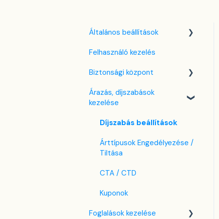
Általános beállítások
Felhasználó kezelés
Nyelv beállítások
Biztonsági központ
Cég / Szálláshely
beállítások
Árazás, díjszabások
Kulcsfájl kezelés
kezelése
Adó beállítások
Két-faktoros autentikáció
Szabályzatok beállítása
(2FA)
Díjszabás beállítások
Szobák beállításai
Bejelentkezés a SabeeApp
Árttípusok Engedélyezése /
fiókba
Tiltása
Partnerek
CTA / CTD
Szolgáltatások
Kuponok
Email sablonok beállítása
Foglalások kezelése