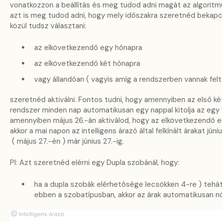
vonatkozzon a beállítás és meg tudod adni magát az algoritmu
azt is meg tudod adni, hogy mely időszakra szeretnéd bekapcso
közül tudsz választani:
az elkövetkezendő egy hónapra
az elkövetkezendő két hónapra
vagy állandóan ( vagyis amíg a rendszerben vannak felt
szeretnéd aktiválni. Fontos tudni, hogy amennyiben az első ké
rendszer minden nap automatikusan egy nappal kitolja az egy
amennyiben május 26.-án aktiválod, hogy az elkövetkezendő e
akkor a mai napon az intelligens árazó által felkínált árakat júni
( május 27.-én ) már június 27.-ig.
Pl: Azt szeretnéd elérni egy Dupla szobánál, hogy:
ha a dupla szobák elérhetősége lecsökken 4-re ) tehá
ebben a szobatípusban, akkor az árak automatikusan 