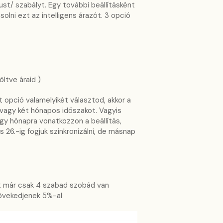
st/ szabályt. Egy további beállításként
lni ezt az intelligens árazót. 3 opció
öltve áraid )
t opció valamelyikét választod, akkor a
 vagy két hónapos időszakot. Vagyis
gy hónapra vonatkozzon a beállítás,
us 26.-ig fogjuk szinkronizálni, de másnap
t már csak 4 szabad szobád van
növekedjenek 5%-al