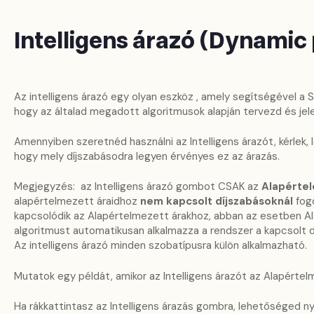
Intelligens árazó (Dynamic 
Az intelligens árazó egy olyan eszköz , amely segítségével a 
hogy az általad megadott algoritmusok alapján tervezd és jele
Amennyiben szeretnéd használni az Intelligens árazót, kérlek, 
hogy mely díjszabásodra legyen érvényes ez az árazás.
Megjegyzés: az Intelligens árazó gombot CSAK az
Alapértel
alapértelmezett áraidhoz
nem kapcsolt díjszabásoknál
fogo
kapcsolódik az Alapértelmezett árakhoz, abban az esetben A
algoritmust automatikusan alkalmazza a rendszer a kapcsolt dí
Az intelligens árazó minden szobatípusra külön alkalmazható.
Mutatok egy példát, amikor az Intelligens árazót az Alapérte
Ha rákkattintasz az Intelligens árazás gombra, lehetőséged ny