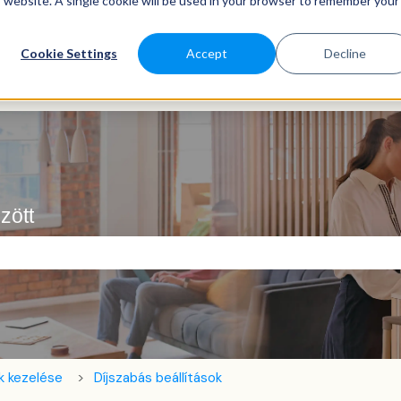
is website. A single cookie will be used in your browser to remember your
Cookie Settings
Accept
Decline
zött
ező.
k kezelése
Díjszabás beállítások