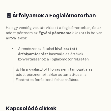
🧾
Árfolyamok a Foglalómotorban
Ha egy vendég valutát választ a foglalómotorban, és az
adott pénznem az
Egyéni pénznemek
között is be van
állítva, akkor:
A rendszer az általad
kiválasztott
árfolyamforrást
használja az értékek
konvertálásához a Foglalómotor felületén.
⚠️ Ha a kiválasztott forrás nem támogatja az
adott pénznemet, akkor automatikusan a
Floatrates forrás kerül felhasználásra.
Kapcsolódó cikkek