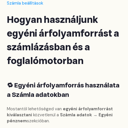
Számla beállítások
Hogyan használjunk
egyéni árfolyamforrást a
számlázásban és a
foglalómotorban
🔁
Egyéni árfolyamforrás használata
a Számla adatokban
Mostantól lehetőséged van
egyéni árfolyamforrást
kiválasztani
közvetlenül a
Számla adatok → Egyéni
pénznem
szekcióban.