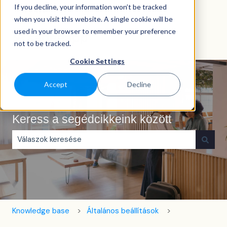
If you decline, your information won’t be tracked
Magyar
Almenü megjelenítése fordításokhoz
when you visit this website. A single cookie will be
used in your browser to remember your preference
not to be tracked.
Cookie Settings
Accept
Decline
Keress a segédcikkeink között
Nincs javaslat, mert üres a keresőmező.
Knowledge base
Általános beállítások