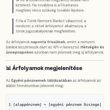
kötelező. Ha továbbra is a Floatrates
megfelel, nincs szükség további lépésre.
‼️ Ha a Török Nemzeti Bankot választod, a
rendszer a vételi árfolyamot alkalmazza, a
török jogszabályoknak megfelelően.
Az árfolyamok
naponta frissülnek
, amint a nemzeti
bankok közzéteszik őket az API-n keresztül.
Hétvégén és
ünnepnapokon
azonban nem jelennek meg új árfolyamok.
📊
Árfolyamok megjelenítése
Az
Egyéni pénznemek táblázatában
az árfolyamok az
alábbi formátumban jelennek meg:
1 [alappénznem] = [egyéni pénznem összege] ([