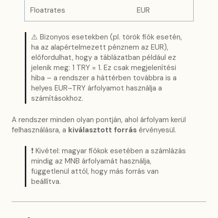
Floatrates
EUR
⚠️ Bizonyos esetekben (pl. török fiók esetén,
ha az alapértelmezett pénznem az EUR),
előfordulhat, hogy a táblázatban például ez
jelenik meg: 1 TRY = 1. Ez csak megjelenítési
hiba – a rendszer a háttérben továbbra is a
helyes EUR–TRY árfolyamot használja a
számításokhoz.
A rendszer minden olyan pontján, ahol árfolyam kerül
felhasználásra, a
kiválasztott forrás
érvényesül.
❗ Kivétel: magyar fiókok esetében a számlázás
mindig az MNB árfolyamát használja,
függetlenül attól, hogy más forrás van
beállítva.