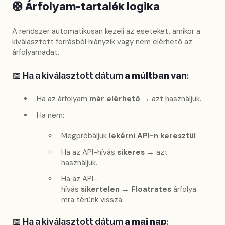
🛟
Árfolyam-tartalék logika
A rendszer automatikusan kezeli az eseteket, amikor a
kiválasztott forrásból hiányzik vagy nem elérhető az
árfolyamadat.
📅 Ha a kiválasztott dátum
a múltban van
:
Ha az árfolyam
már elérhető
→ azt használjuk.
Ha nem:
Megpróbáljuk
lekérni API-n keresztül
Ha az API-hívás
sikeres
→ azt
használjuk.
Ha az API-
hívás
sikertelen
→
Floatrates
árfolya
mra térünk vissza.
📅 Ha a kiválasztott dátum
a mai nap
: