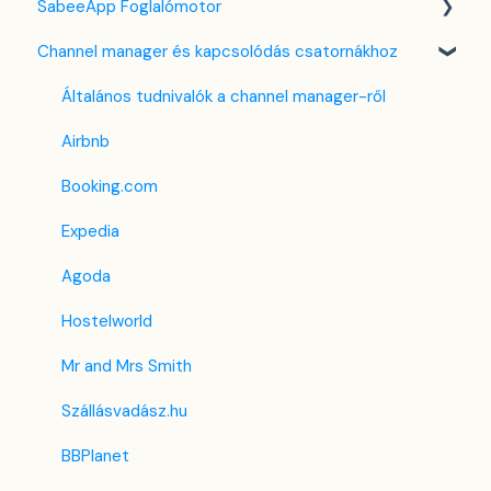
SabeeApp Foglalómotor
Szolgáltatások
Kuponok
Foglalási adatlap
Számlákkal kapcsolatos tudnivalók
Front Office Beszámolók
Channel manager és kapcsolódás csatornákhoz
Email sablonok beállítása
Bank kártya terhelése
Több pénznem kezelése
Foglalások & Bevétel
Foglalómotor (4.0)
Housekeeping
Összenyitható szoba - funkció
F&B
Korábbi Foglalómotor
Általános tudnivalók a channel manager-ről
Számla beállítások
Lista nézet
Takarítás & Karbantartás
Airbnb
Előfizetés
PMS alatti menük
Adminisztráció
Booking.com
Regisztrációs adatlap
Expedia
Egyéni mező
Agoda
Hostelworld
Mr and Mrs Smith
Szállásvadász.hu
BBPlanet