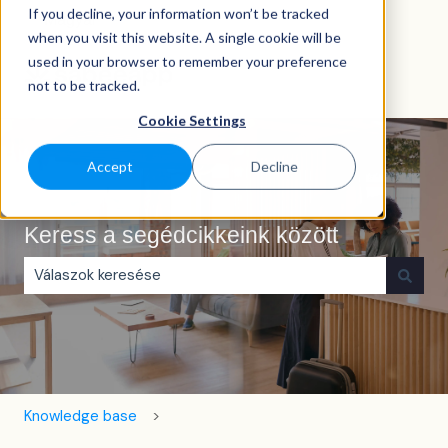
If you decline, your information won’t be tracked
Magyar
Almenü megjelenítése fordításokhoz
when you visit this website. A single cookie will be
used in your browser to remember your preference
not to be tracked.
Cookie Settings
Accept
Decline
Keress a segédcikkeink között
Nincs javaslat, mert üres a keresőmező.
Knowledge base