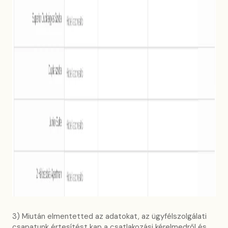
3) Miután elmentetted az adatokat, az ügyfélszolgálati
csapatunk értesítést kap a csatlakozási kérelmedről és