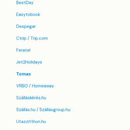
BestDay
Easytobook
Despegar
Ctrip / Trip.com
Feratel
Jet2Holidays
Tomas
VRBO / Homeaway
Szálláskérés.hu
Szállás.hu / Szállásgroup.hu
Utazzitthon.hu