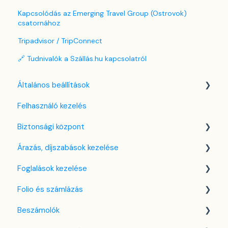
Kapcsolódás az Emerging Travel Group (Ostrovok)
csatornához
Tripadvisor / TripConnect
🔗 Tudnivalók a Szállás.hu kapcsolatról
Általános beállítások
Felhasználó kezelés
Nyelv beállítások
Biztonsági központ
Cég / Szálláshely beállítások
Árazás, díjszabások kezelése
Adó beállítások
Kulcsfájl kezelés
Foglalások kezelése
Szabályzatok beállítása
Két-faktoros autentikáció (2FA)
Díjszabás beállítások
Folio és számlázás
Szobák beállításai
Bejelentkezés a SabeeApp fiókba
Árttípusok Engedélyezése / Tiltása
Kezdőlap
Beszámolók
Partnerek
CTA / CTD
Naptárnézet
Folio kezelése