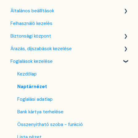
Általános beállítások
Felhasználó kezelés
Nyelv beállítások
Biztonsági központ
Cég / Szálláshely beállítások
Árazás, díjszabások kezelése
Adó beállítások
Kulcsfájl kezelés
Foglalások kezelése
Szabályzatok beállítása
Két-faktoros autentikáció (2FA)
Díjszabás beállítások
Szobák beállításai
Bejelentkezés a SabeeApp fiókba
Árttípusok Engedélyezése / Tiltása
Kezdőlap
Partnerek
CTA / CTD
Naptárnézet
Szolgáltatások
Kuponok
Foglalási adatlap
Email sablonok beállítása
Bank kártya terhelése
Housekeeping
Összenyitható szoba - funkció
Számla beállítások
Lista nézet