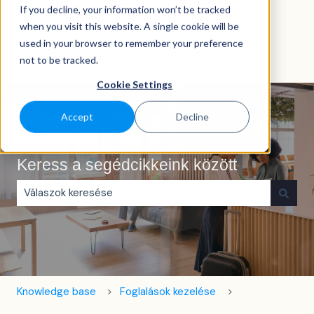
If you decline, your information won’t be tracked
Magyar
Almenü megjelenítése fordításokhoz
when you visit this website. A single cookie will be
used in your browser to remember your preference
not to be tracked.
Cookie Settings
Accept
Decline
Keress a segédcikkeink között
Nincs javaslat, mert üres a keresőmező.
Knowledge base
Foglalások kezelése