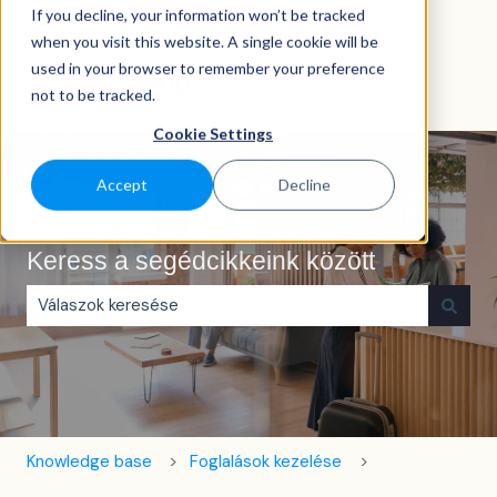
If you decline, your information won’t be tracked
Magyar
Almenü megjelenítése fordításokhoz
when you visit this website. A single cookie will be
used in your browser to remember your preference
not to be tracked.
Cookie Settings
Accept
Decline
Keress a segédcikkeink között
Nincs javaslat, mert üres a keresőmező.
Knowledge base
Foglalások kezelése