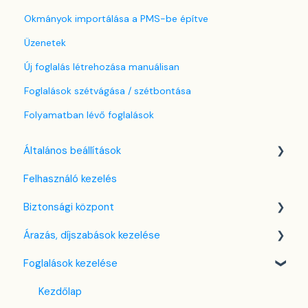
Okmányok importálása a PMS-be építve
Üzenetek
Új foglalás létrehozása manuálisan
Foglalások szétvágása / szétbontása
Folyamatban lévő foglalások
Általános beállítások
Felhasználó kezelés
Nyelv beállítások
Biztonsági központ
Cég / Szálláshely beállítások
Árazás, díjszabások kezelése
Adó beállítások
Kulcsfájl kezelés
Foglalások kezelése
Szabályzatok beállítása
Két-faktoros autentikáció (2FA)
Díjszabás beállítások
Szobák beállításai
Bejelentkezés a SabeeApp fiókba
Árttípusok Engedélyezése / Tiltása
Kezdőlap