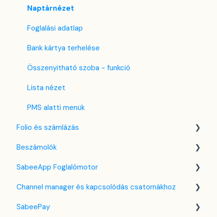
Partnerek
CTA / CTD
Naptárnézet
Szolgáltatások
Kuponok
Foglalási adatlap
Email sablonok beállítása
Bank kártya terhelése
Housekeeping
Összenyitható szoba - funkció
Számla beállítások
Lista nézet
Előfizetés
PMS alatti menük
Folio és számlázás
Regisztrációs adatlap
Beszámolók
Egyéni mező
Folio kezelése
SabeeApp Foglalómotor
Számlákkal kapcsolatos tudnivalók
Front Office Beszámolók
Channel manager és kapcsolódás csatornákhoz
Több pénznem kezelése
Foglalások & Bevétel
Foglalómotor (4.0)
SabeePay
F&B
Korábbi Foglalómotor
Általános tudnivalók a channel manager-ről