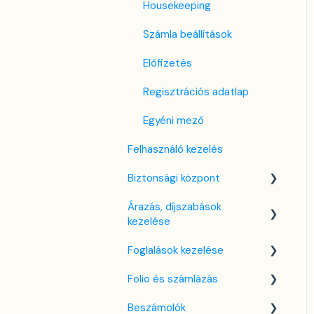
Housekeeping
Számla beállítások
Előfizetés
Regisztrációs adatlap
Egyéni mező
Felhasználó kezelés
Biztonsági központ
Árazás, díjszabások
Kulcsfájl kezelés
kezelése
Két-faktoros autentikáció
Foglalások kezelése
(2FA)
Díjszabás beállítások
Folio és számlázás
Bejelentkezés a SabeeApp
Árttípusok Engedélyezése /
Kezdőlap
fiókba
Tiltása
Beszámolók
Naptárnézet
Folio kezelése