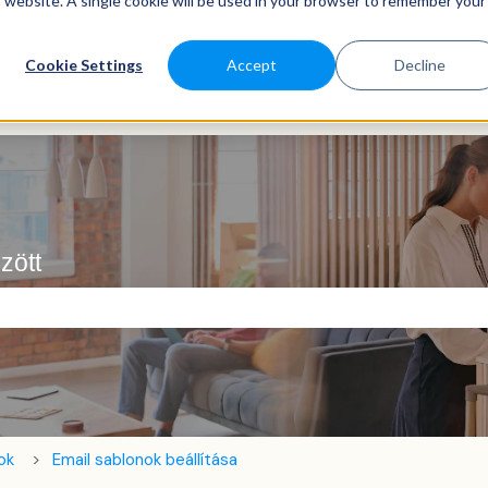
is website. A single cookie will be used in your browser to remember your
Cookie Settings
Accept
Decline
zött
ező.
ok
Email sablonok beállítása