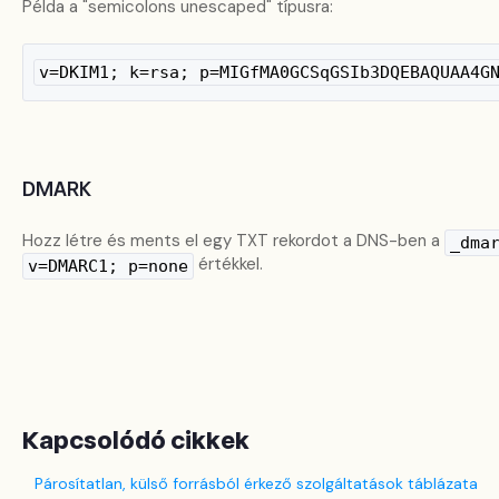
Példa a "semicolons unescaped" típusra:
v=DKIM1; k=rsa; p=MIGfMA0GCSqGSIb3DQEBAQUAA4G
DMARK
Hozz létre és ments el egy TXT rekordot a DNS-ben a
_dma
értékkel.
v=DMARC1; p=none
Kapcsolódó cikkek
Párosítatlan, külső forrásból érkező szolgáltatások táblázata