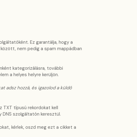
gáltatóként. Ez garantálja, hogy a
id között, nem pedig a spam mappádban
ként kategorizálásra, további
em a helyes helyre kerüljön.
t adsz hozzá, és igazolod a küldő
 TXT típusú rekordokat kell
 DNS szolgáltatón keresztül.
at, kérlek, oszd meg ezt a cikket a