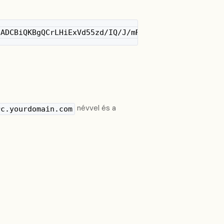
NADCBiQKBgQCrLHiExVd55zd/IQ/J/mRwSRMAocV/hMB3jXwaH
névvel és a
rc.yourdomain.com