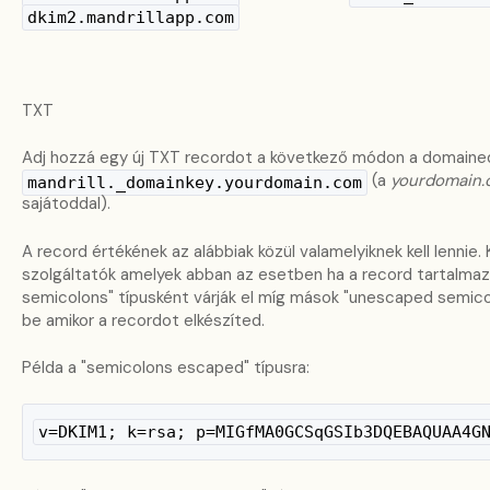
dkim2.mandrillapp.com
TXT
Adj hozzá egy új TXT recordot a következő módon a domaine
(a
yourdomain
mandrill._domainkey.yourdomain.com
sajátoddal).
A record értékének az alábbiak közül valamelyiknek kell lennie
szolgáltatók amelyek abban az esetben ha a record tartalmaz
semicolons" típusként várják el míg mások "unescaped semicol
be amikor a recordot elkészíted.
Példa a "semicolons escaped" típusra:
v=DKIM1; k=rsa; p=MIGfMA0GCSqGSIb3DQEBAQUAA4G