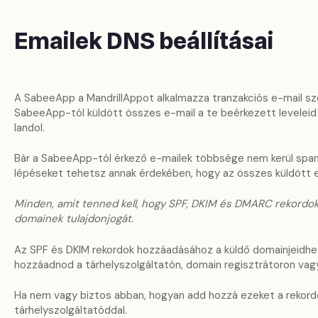
Emailek DNS beállításai
A SabeeApp a MandrillAppot alkalmazza tranzakciós e-mail szol
SabeeApp-tól küldött összes e-mail a te beérkezett levele
landol.
Bár a SabeeApp-tól érkező e-mailek többsége nem kerül spam
lépéseket tehetsz annak érdekében, hogy az összes küldött el
Minden, amit tenned kell, hogy SPF, DKIM és DMARC rekordoka
domainek tulajdonjogát.
Az SPF és DKIM rekordok hozzáadásához a küldő domainjeidhez
hozzáadnod a tárhelyszolgáltatón, domain regisztrátoron vagy
Ha nem vagy biztos abban, hogyan add hozzá ezeket a rekordok
tárhelyszolgáltatóddal.