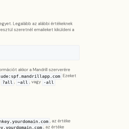
egyet. Legalább az alábbi értékeknek
esztül szeretnél emaileket kiküldeni a
rmációt akkor a Mandrill szerverére
Ezeket
lude:spf.mandrillapp.com
:
,
, vagy
?all
~all
-all
, az értéke
nkey.yourdomain.com
, az értéke
ey.yourdomain.com