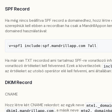
SPF Record
Ha még nincs beállítva SPF record a domainedhez, hozz létre 
szereplniük kell ebben a recordban ha csak a MandrillAppon ker
domained használatával:
v=spf1 include:spf.mandrillapp.com ?all
Ha már van TXT recordod ami tartalmaz SPF-re vonatkozó info
vonatkozó értékeket kell felvenned. Ezek a következőek:
inc
az értékeket az utolsó operátor elé kell felvenni, ami általában
DKIM Record
CNAME
Hozz létre két CNAME rekordot: az egyik neve
mte1._domai
, a másik neve
dkim1.mandrillapp.com
mte2._domaink