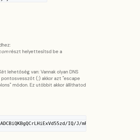
dhez:
.com
részt helyettesítsd be a
. Két lehetőség van: Vannak olyan DNS
 pontosvesszőt (;) akkor azt "escape
ons" módon. Ez utóbbit akkor állíthatod
NADCBiQKBgQCrLHiExVd55zd/IQ/J/mRwSRMAocV/hMB3jXwaH