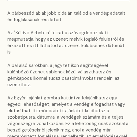
A párbeszéd ablak jobb oldalán találod a vendég adatait
és foglalásának részleteit.
Az "Küldve Airbnb-n" felirat a szövegdoboz alatt
megmutatja, hogy az üzenet melyik foglaló felületről és
érkezett és itt láthatod az üzenet küldésének dátumát
is.
A bal alsó sarokban, a jegyzet ikon segítségével
különböző üzenet sablonok közül választhatsz és
gémkapocs ikonnal tudsz csatolmányokat rendelni az
üzenethez.
Az Egyéni ajánlat gombra kattintva felajánlhatsz egy
egyedi lehetőséget, amelyet a vendég elfogadhat vagy
elutasíthat. Itt módosított ajánlatot küldhetsz a
szobatípusra, dátumra, a vendégek számára és a teljes
végösszegre vonatkozóan. Ez a lehetőség csak azoknál a
beszélgetéseknél jelenik meg, ahol a vendég már
megerősített foglalással rendelkezik, az érdeklődéseknél