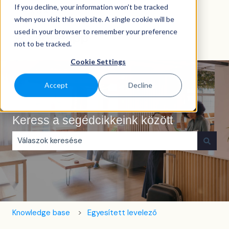
If you decline, your information won’t be tracked
Magyar
Almenü megjelenítése fordításokhoz
when you visit this website. A single cookie will be
used in your browser to remember your preference
not to be tracked.
Cookie Settings
Accept
Decline
Keress a segédcikkeink között
Nincs javaslat, mert üres a keresőmező.
Knowledge base
Egyesített levelező