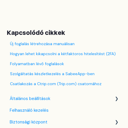
Kapcsolódó cikkek
Új foglalás létrehozása manuálisan
Hogyan lehet kikapcsolni a kétfaktoros hitelesítést (2FA)
Folyamatban lévő foglalások
Szolgáltatás készletkezelés a SabeeApp-ben
Csatlakozás a Ctrip.com (Trip.com) csatornához
Általános beállítások
Felhasználó kezelés
Nyelv beállítások
Biztonsági központ
Cég / Szálláshely beállítások