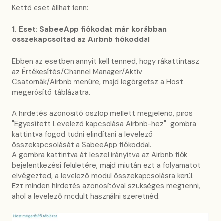
Kettő eset állhat fenn:
1. Eset: SabeeApp fiókodat már korábban
összekapcsoltad az Airbnb fiókoddal
Ebben az esetben annyit kell tenned, hogy rákattintasz
az Értékesítés/Channel Manager/Aktív
Csatornák/Airbnb menüre, majd legörgetsz a Host
megerősítő táblázatra.
A hirdetés azonosító oszlop mellett megjelenő, piros
"Egyesített Levelező kapcsolása Airbnb-hez" gombra
kattintva fogod tudni elindítani a levelező
összekapcsolását a SabeeApp fiókoddal.
A gombra kattintva át leszel irányítva az Airbnb fiók
bejelentkezési felületére, majd miután ezt a folyamatot
elvégezted, a levelező modul összekapcsolásra kerül.
Ezt minden hirdetés azonosítóval szükséges megtenni,
ahol a levelező modult használni szeretnéd.