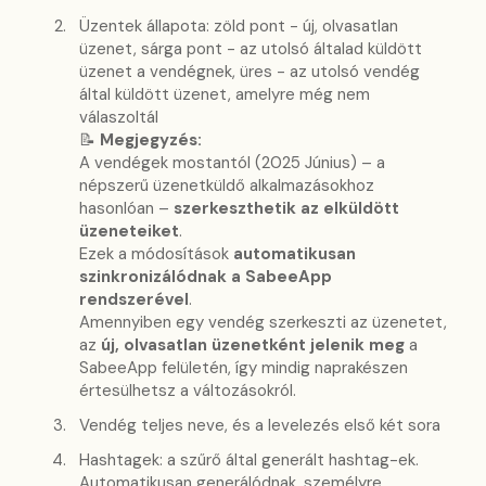
Üzentek állapota: zöld pont - új, olvasatlan
üzenet, sárga pont - az utolsó általad küldött
üzenet a vendégnek, üres - az utolsó vendég
által küldött üzenet, amelyre még nem
válaszoltál
📝
Megjegyzés:
A vendégek mostantól (2025 Június) – a
népszerű üzenetküldő alkalmazásokhoz
hasonlóan –
szerkeszthetik az elküldött
üzeneteiket
.
Ezek a módosítások
automatikusan
szinkronizálódnak a SabeeApp
rendszerével
.
Amennyiben egy vendég szerkeszti az üzenetet,
az
új, olvasatlan üzenetként jelenik meg
a
SabeeApp felületén, így mindig naprakészen
értesülhetsz a változásokról.
Vendég teljes neve, és a levelezés első két sora
Hashtagek: a szűrő által generált hashtag-ek.
Automatikusan generálódnak, személyre