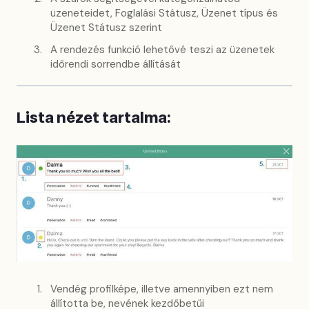
üzeneteidet, Foglalási Státusz, Üzenet típus és
Üzenet Státusz szerint
A rendezés funkció lehetővé teszi az üzenetek
időrendi sorrendbe állítását
Lista nézet tartalma:
Vendég profilképe, illetve amennyiben ezt nem
állította be, nevének kezdőbetűi