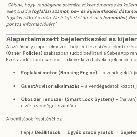
"Célunk, hogy vendégeink számára zökkenőmentes és kelleme
ellenőrizd a
foglalási számot, be- és kijelentkezési dátumok
foglalás előtt és után. Ne felejtsd el átnézni a
lemondási, fiz
pontos információkért."
Alapértelmezett bejelentkezési és kijelen
A szálláshely alapértelmezett bejelentkezési és kijelentkezési
(Other Policies)
szakaszban tudod beállítani a SabeeApp re
Ezek az idők fontosak, mert a következő helyeken jelennek meg
Foglalási motor (Booking Engine)
– a vendégek látjá
GuestAdvisor alkalmazás
– a vendégadatok között j
Okos zár rendszer (Smart Lock System)
– (ha van)
a zár a vendégek számára
A beállítások frissítéséhez:
Lépj a
Beállítások → Egyéb szabályzatok → Bejelen