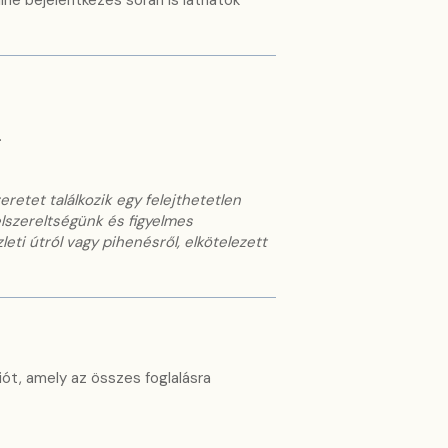
ine bejelentkezés során is láthatók
.
etet találkozik egy felejthetetlen
lszereltségünk és figyelmes
eti útról vagy pihenésről, elkötelezett
ót, amely az összes foglalásra