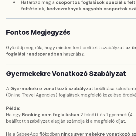
Határozd meg a
csoportos foglalások speciális felt
feltételek, kedvezmények nagyobb csoportok sz
Fontos Megjegyzés
Győződj meg róla, hogy minden fent említett szabályzat
az ö
foglalási rendszeredben
használsz.
Gyermekekre Vonatkozó Szabályzat
A
Gyermekekre vonatkozó szabályzat
beállítása kulcsfon
(Online Travel Agencies) foglalások megfelelő kezelése érdek
Példa:
Ha egy
Booking.com foglalásban
2 felnőtt és 1 gyermek (4–
beállított szabályzat alapján számolja ki a megfelelő díjat.
Ha a SabeeApp fiókodban
nincs gyermekekre vonatkozó sz