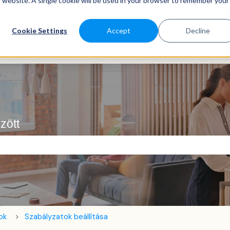
is website. A single cookie will be used in your browser to remember your
Cookie Settings
Accept
Decline
zött
ező.
ok
Szabályzatok beállítása