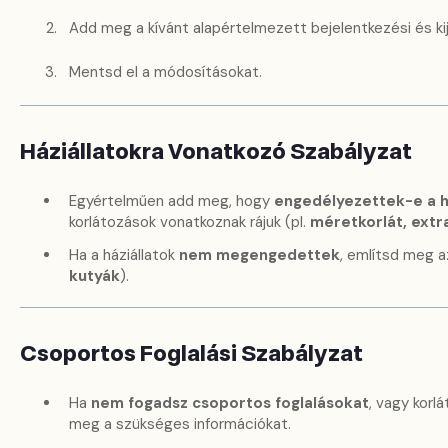
Add meg a kívánt alapértelmezett bejelentkezési és ki
Mentsd el a módosításokat.
Háziállatokra Vonatkozó Szabályzat
Egyértelműen add meg, hogy
engedélyezettek-e a h
korlátozások vonatkoznak rájuk (pl.
méretkorlát, extra
Ha a háziállatok
nem megengedettek
, említsd meg a
kutyák
).
Csoportos Foglalási Szabályzat
Ha
nem fogadsz csoportos foglalásokat
, vagy korl
meg a szükséges információkat.