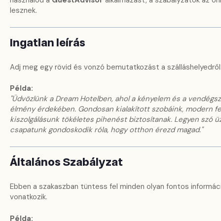
használod a
GuestAdvisor
alkalmazást, a szabályzatok az onl
lesznek.
Ingatlan leírás
Adj meg egy rövid és vonzó bemutatkozást a szálláshelyedről
Példa:
"Üdvözlünk a Dream Hotelben, ahol a kényelem és a vendégszer
élmény érdekében. Gondosan kialakított szobáink, modern fe
kiszolgálásunk tökéletes pihenést biztosítanak. Legyen szó üzl
csapatunk gondoskodik róla, hogy otthon érezd magad."
Általános Szabályzat
Ebben a szakaszban tüntess fel minden olyan fontos informáci
vonatkozik.
Példa: