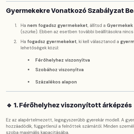
Gyermekekre Vonatkozó Szabályzat Beá
Ha
nem fogadsz gyermekeket
, állítsd a
Gyermekek 
(szürke). Ebben az esetben további beállításokra nincs
Ha
fogadsz gyermekeket
, ki kell választanod a
gyerm
lehetőségek közül:
Férőhelyhez viszonyítva
Szobához viszonyítva
Százalékos alapon
🔹
1. Férőhelyhez viszonyított árképzés
Ez az alapértelmezett, legegyszerűbb gyerekár modell. A gye
hozzáadódik, függetlenül a felnőttek számától. Minden szemé
szoba maximális kapacitásába.