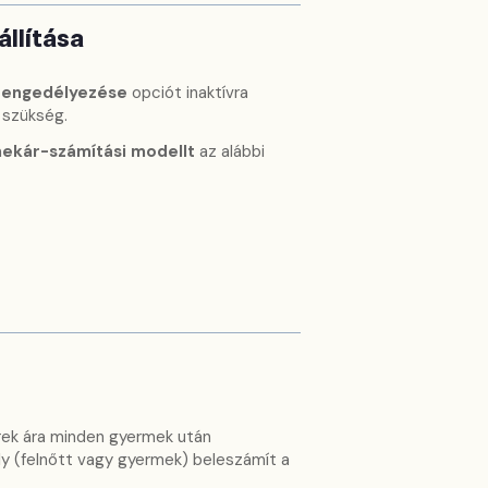
llítása
engedélyezése
opciót inaktívra
 szükség.
ekár-számítási modellt
az alábbi
rek ára minden gyermek után
ly (felnőtt vagy gyermek) beleszámít a