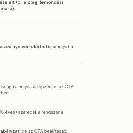
ételeit
(pl.
előleg, lemondási
ámára
).
sszes nyelven elérhető
, amelyet a
tosságú a helyes árképzés és az OTA
ében.
16 éves) szerepel, a rendszer a
abályzat
, de az OTA beállításaid