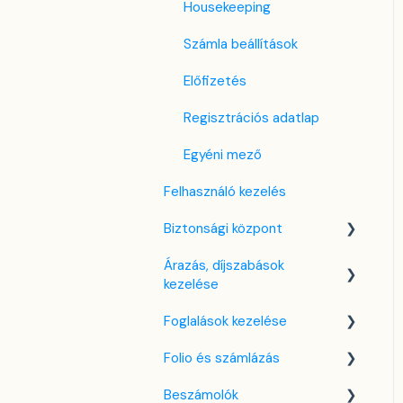
Housekeeping
Számla beállítások
Előfizetés
Regisztrációs adatlap
Egyéni mező
Felhasználó kezelés
Biztonsági központ
Árazás, díjszabások
Kulcsfájl kezelés
kezelése
Két-faktoros autentikáció
Foglalások kezelése
(2FA)
Díjszabás beállítások
Folio és számlázás
Bejelentkezés a SabeeApp
Árttípusok Engedélyezése /
Kezdőlap
fiókba
Tiltása
Beszámolók
Naptárnézet
Folio kezelése