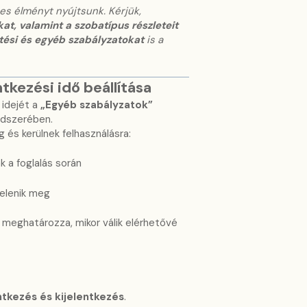
s élményt nyújtsunk. Kérjük,
at, valamint a szobatípus részleteit
etési és egyéb szabályzatokat
is a
tkezési idő beállítása
 idejét a
„Egyéb szabályzatok”
ndszerében.
 és kerülnek felhasználásra:
k a foglalás során
elenik meg
 meghatározza, mikor válik elérhetővé
tkezés és kijelentkezés
.