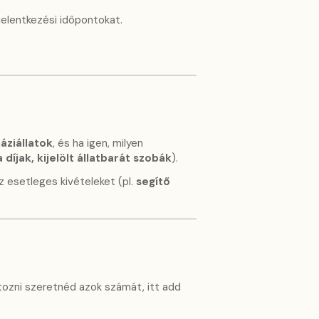
jelentkezési időpontokat.
áziállatok
, és ha igen, milyen
 díjak, kijelölt állatbarát szobák
).
z esetleges kivételeket (pl.
segítő
átozni szeretnéd azok számát, itt add