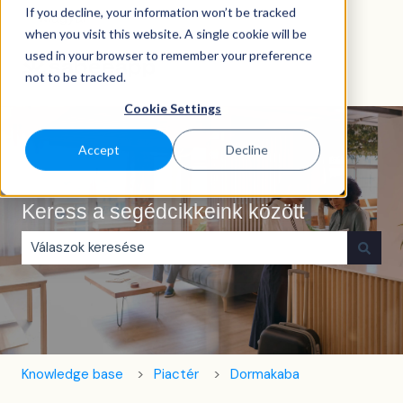
If you decline, your information won’t be tracked
Magyar
Almenü megjelenítése fordításokhoz
when you visit this website. A single cookie will be
used in your browser to remember your preference
not to be tracked.
Cookie Settings
Accept
Decline
Keress a segédcikkeink között
Nincs javaslat, mert üres a keresőmező.
Knowledge base
Piactér
Dormakaba