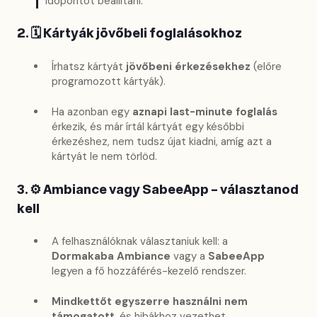
időpontot beállítani.
2. 🗓 Kártyák jövőbeli foglalásokhoz
Írhatsz kártyát
jövőbeni érkezésekhez
(előre
programozott kártyák).
Ha azonban egy
aznapi last-minute foglalás
érkezik, és már írtál kártyát egy későbbi
érkezéshez, nem tudsz újat kiadni, amíg azt a
kártyát le nem törlöd.
3. ⚙️ Ambiance vagy SabeeApp – választanod
kell
A felhasználóknak választaniuk kell: a
Dormakaba Ambiance
vagy a
SabeeApp
legyen a fő hozzáférés-kezelő rendszer.
Mindkettőt egyszerre használni nem
támogatott
, és hibákhoz vezethet.