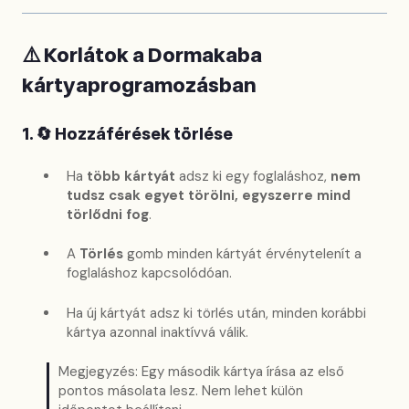
⚠️ Korlátok a Dormakaba
kártyaprogramozásban
1. 🔄 Hozzáférések törlése
Ha
több kártyát
adsz ki egy foglaláshoz,
nem
tudsz csak egyet törölni, egyszerre mind
törlődni fog
.
A
Törlés
gomb minden kártyát érvénytelenít a
foglaláshoz kapcsolódóan.
Ha új kártyát adsz ki törlés után, minden korábbi
kártya azonnal inaktívvá válik.
Megjegyzés: Egy második kártya írása az első
pontos másolata lesz. Nem lehet külön