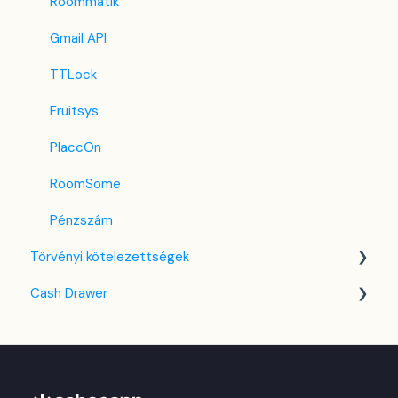
JacTravel
Roommatik
101 Hotels
Gmail API
TabletHotels
TTLock
Lastminute
Fruitsys
Splendia
PlaccOn
TravelRepublic
RoomSome
Emerging Travel Group (Ostrovok)
Pénzszám
Törvényi kötelezettségek
Hotelbeds
Cash Drawer
Tripadvisor
NTAK tudás bázis
Hrs
VIZA
Áttekintés
i-escape
NAV
Beállítások