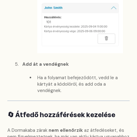
Add át a vendégnek
Ha a folyamat befejeződött, vedd le a
kártyát a kódolóról, és add oda a
vendégnek.
🔄 Átfedő hozzáférések kezelése
A Dormakaba zárak
nem ellenőrzik
az átfedéseket, és
nem figyelmeztetnek, ha már van aktív kártya ugyanahhoz