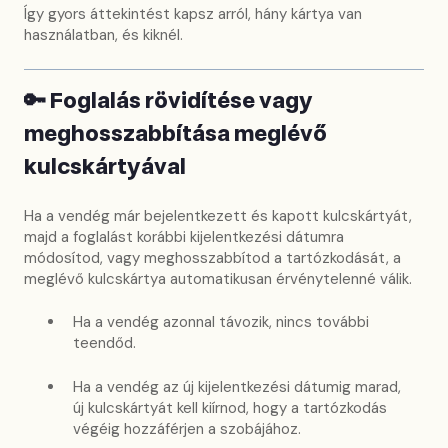
Így gyors áttekintést kapsz arról, hány kártya van
használatban, és kiknél.
🔑 Foglalás rövidítése vagy
meghosszabbítása meglévő
kulcskártyával
Ha a vendég már bejelentkezett és kapott kulcskártyát,
majd a foglalást korábbi kijelentkezési dátumra
módosítod, vagy meghosszabbítod a tartózkodását, a
meglévő kulcskártya automatikusan érvénytelenné válik.
Ha a vendég azonnal távozik, nincs további
teendőd.
Ha a vendég az új kijelentkezési dátumig marad,
új kulcskártyát kell kiírnod, hogy a tartózkodás
végéig hozzáférjen a szobájához.