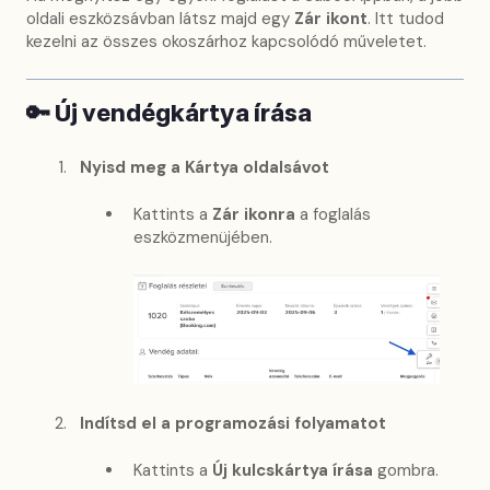
oldali eszközsávban látsz majd egy
Zár ikont
. Itt tudod
kezelni az összes okoszárhoz kapcsolódó műveletet.
🔑 Új vendégkártya írása
Nyisd meg a Kártya oldalsávot
Kattints a
Zár ikonra
a foglalás
eszközmenüjében.
Indítsd el a programozási folyamatot
Kattints a
Új kulcskártya írása
gombra.