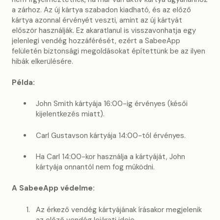
a zárhoz. Az új kártya szabadon kiadható, és az előző
kártya azonnal érvényét veszti, amint az új kártyát
először használják. Ez akaratlanul is visszavonhatja egy
jelenlegi vendég hozzáférését, ezért a SabeeApp
felületén biztonsági megoldásokat építettünk be az ilyen
hibák elkerülésére.
Példa:
John Smith kártyája 16:00-ig érvényes (késői
kijelentkezés miatt).
Carl Gustavson kártyája 14:00-tól érvényes.
Ha Carl 14:00-kor használja a kártyáját, John
kártyája onnantól nem fog működni.
A SabeeApp védelme:
Az érkező vendég kártyájának írásakor megjelenik
az előző vendég lejárati ideje.