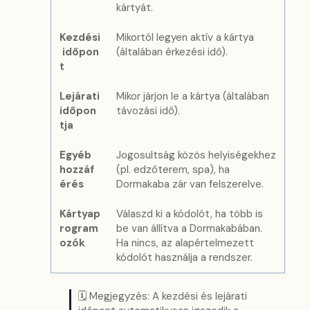
kártyát.
Kezdési
Mikortól legyen aktív a kártya
időpon
(általában érkezési idő).
t
Lejárati
Mikor járjon le a kártya (általában
időpon
távozási idő).
tja
Egyéb
Jogosultság közös helyiségekhez
hozzáf
(pl. edzőterem, spa), ha
érés
Dormakaba zár van felszerelve.
Kártyap
Válaszd ki a kódolót, ha több is
rogram
be van állítva a Dormakabában.
ozók
Ha nincs, az alapértelmezett
kódolót használja a rendszer.
🗓 Megjegyzés: A kezdési és lejárati