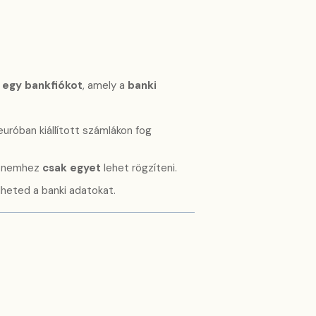
egy bankfiókot
, amely a
banki
uróban kiállított számlákon fog
nznemhez
csak egyet
lehet rögzíteni.
heted a banki adatokat.