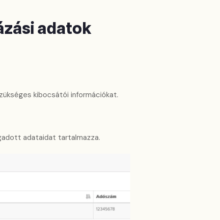
ázási adatok
ükséges kibocsátói információkat.
dott adataidat tartalmazza.