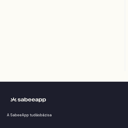
(Ostrovok)
Hotelbeds
Tripadvisor
Hrs
i-escape
Reconline
A SabeeApp tudásbázisa