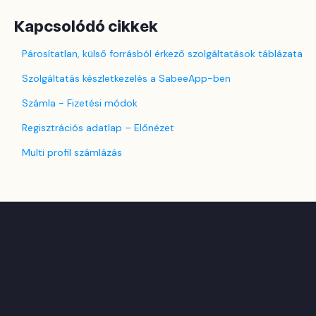
Kapcsolódó cikkek
Párosítatlan, külső forrásból érkező szolgáltatások táblázata
Szolgáltatás készletkezelés a SabeeApp-ben
Számla - Fizetési módok
Regisztrációs adatlap – Előnézet
Multi profil számlázás