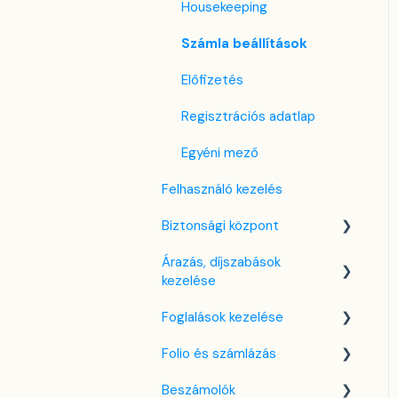
Housekeeping
Számla beállítások
Előfizetés
Regisztrációs adatlap
Egyéni mező
Felhasználó kezelés
Biztonsági központ
Árazás, díjszabások
Kulcsfájl kezelés
kezelése
Két-faktoros autentikáció
Foglalások kezelése
(2FA)
Díjszabás beállítások
Folio és számlázás
Bejelentkezés a SabeeApp
Árttípusok Engedélyezése /
Kezdőlap
fiókba
Tiltása
Beszámolók
Naptárnézet
Folio kezelése