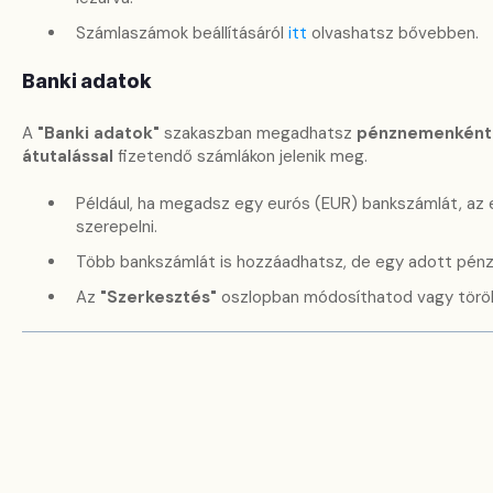
Számlaszámok beállításáról
itt
olvashatsz bővebben.
Banki adatok
A
"Banki adatok"
szakaszban megadhatsz
pénznemenként 
átutalással
fizetendő számlákon jelenik meg.
Például, ha megadsz egy eurós (EUR) bankszámlát, az e
szerepelni.
Több bankszámlát is hozzáadhatsz, de egy adott pé
Az
"Szerkesztés"
oszlopban módosíthatod vagy töröl