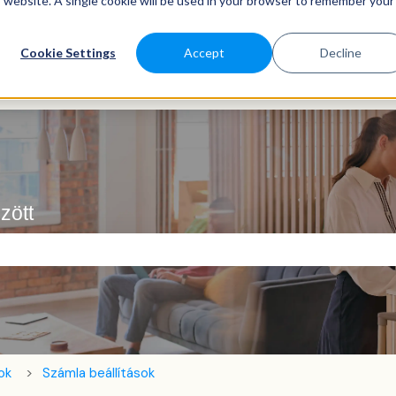
is website. A single cookie will be used in your browser to remember your
Cookie Settings
Accept
Decline
zött
ező.
ok
Számla beállítások