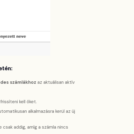
etén:
ndes számlákhoz
az aktuálisan aktív
issíteni kell őket.
omatikusan alkalmazásra kerül az új
csak addig, amíg a számla nincs