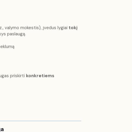
., valymo mokestis), įvedus lygiai
tokį
kys paslaugą.
oseklumą
augas priskirti
konkretiems
ga