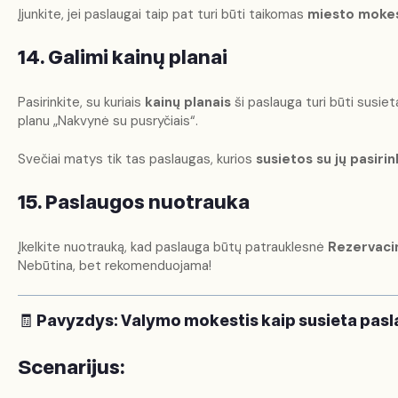
Įjunkite, jei paslaugai taip pat turi būti taikomas
miesto mokes
14. Galimi kainų planai
Pasirinkite, su kuriais
kainų planais
ši paslauga turi būti susieta
planu „Nakvynė su pusryčiais“.
Svečiai matys tik tas paslaugas, kurios
susietos su jų pasiri
15. Paslaugos nuotrauka
Įkelkite nuotrauką, kad paslauga būtų patrauklesnė
Rezervaci
Nebūtina, bet rekomenduojama!
🧾
Pavyzdys: Valymo mokestis kaip susieta pas
Scenarijus: