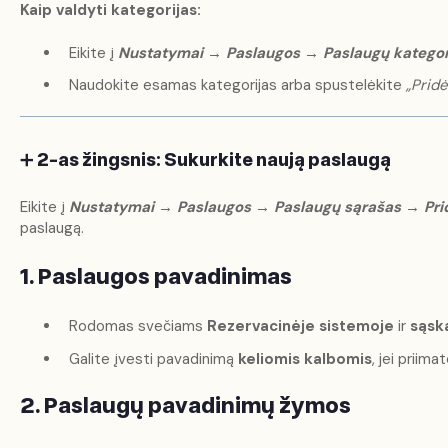
Kaip valdyti kategorijas:
Eikite į
Nustatymai → Paslaugos → Paslaugų kategor
Naudokite esamas kategorijas arba spustelėkite
„Pridė
➕
2-as žingsnis: Sukurkite naują paslaugą
Eikite į
Nustatymai → Paslaugos → Paslaugų sąrašas → Prid
paslaugą.
1. Paslaugos pavadinimas
Rodomas svečiams
Rezervacinėje sistemoje
ir
sąsk
Galite įvesti pavadinimą
keliomis kalbomis
, jei priim
2. Paslaugų pavadinimų žymos