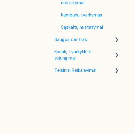
nustatymai
Kambarių tvarkymas
Sąskaitų nustatymai
Saugos centras
Kanalų Tvarkyklė ir
Dviejų Faktorių
sujungimai
Autentifikavimas (2FA)
Teisiniai Reikalavimai
Booking.com
Lietuva