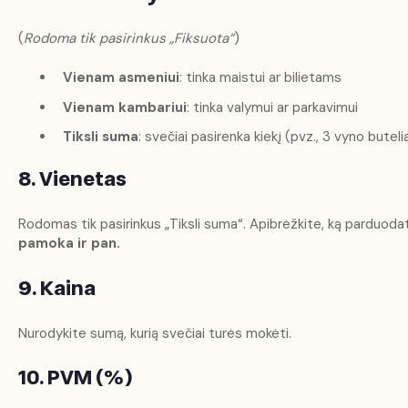
(
Rodoma tik pasirinkus „Fiksuota“
)
Vienam asmeniui
: tinka maistui ar bilietams
Vienam kambariui
: tinka valymui ar parkavimui
Tiksli suma
: svečiai pasirenka kiekį (pvz., 3 vyno butelia
8. Vienetas
Rodomas tik pasirinkus „Tiksli suma“. Apibrėžkite, ką parduoda
pamoka ir pan.
9. Kaina
Nurodykite sumą, kurią svečiai turės mokėti.
10. PVM (%)