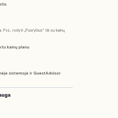
tis
.
. Pvz., rodyti „Pusryčius“ tik su kainų
nktu kainų planu
.
nėje sistemoje ir GuestAdvisor
.
lauga