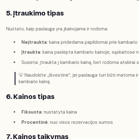
5. Įtraukimo tipas
Nustato, kaip paslauga yra įkainojama ir rodoma:
Neįtraukta
: kaina pridedama papildomai prie kambario 
Įtraukta
: kaina paslėpta kambario kainoje, sąskaitose n
Susieta: įtraukta į kambario kainą, bet rodoma atskirai 
💡 Naudokite „Išvestinė“, jei paslauga turi būti matoma i
kambario kainą.
6. Kainos tipas
Fiksuota
: nustatyta kaina
Procentinė
: nuo visos rezervacijos sumos
7. Kainos taikymas