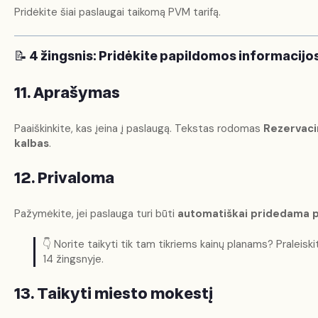
Pridėkite šiai paslaugai taikomą PVM tarifą.
📝
4 žingsnis: Pridėkite papildomos informacijo
11. Aprašymas
Paaiškinkite, kas įeina į paslaugą. Tekstas rodomas
Rezervaci
kalbas
.
12. Privaloma
Pažymėkite, jei paslauga turi būti
automatiškai pridedama pr
👇 Norite taikyti tik tam tikriems kainų planams? Praleiskit
14 žingsnyje.
13. Taikyti miesto mokestį