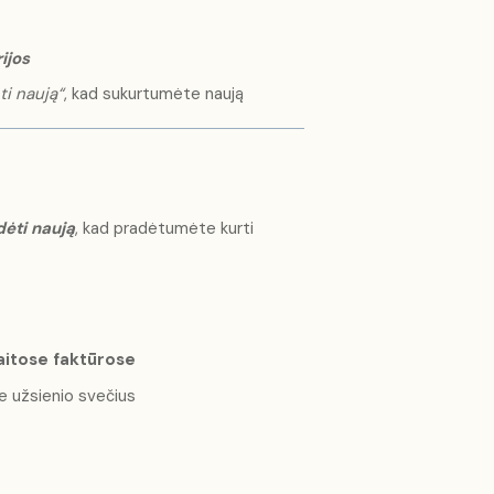
ijos
ti naują“
, kad sukurtumėte naują
ėti naują
, kad pradėtumėte kurti
aitose faktūrose
ate užsienio svečius