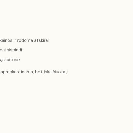
kainos ir rodoma atskirai
eatsispindi
sąskaitose
r apmokestinama, bet įskaičiuota į