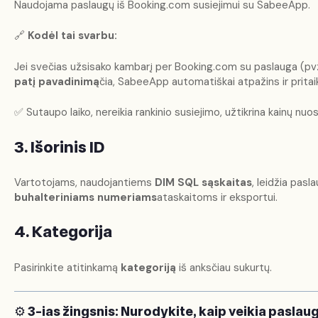
Naudojama paslaugų iš Booking.com susiejimui su SabeeApp.
🔗
Kodėl tai svarbu:
Jei svečias užsisako kambarį per Booking.com su paslauga (pvz
patį pavadinimą
čia, SabeeApp automatiškai atpažins ir pritai
✅ Sutaupo laiko, nereikia rankinio susiejimo, užtikrina kainų nu
3. Išorinis ID
Vartotojams, naudojantiems
DIM SQL sąskaitas
, leidžia pasl
buhalteriniams numeriams
ataskaitoms ir eksportui.
4. Kategorija
Pasirinkite atitinkamą
kategoriją
iš anksčiau sukurtų.
⚙️
3-ias žingsnis: Nurodykite, kaip veikia paslau