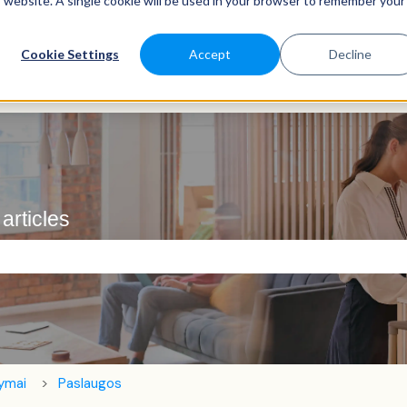
is website. A single cookie will be used in your browser to remember your
Cookie Settings
Accept
Decline
articles
 laukas.
tymai
Paslaugos