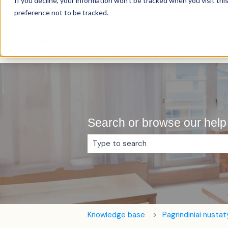
If you decline, your information won’t be tracked when you visit th
Lietuvių
Rodyti vertimų submeniu
preference not to be tracked.
Search or browse our help 
Pasiūlymų nėra, nes tuščias paieškos
Knowledge base
Pagrindiniai nusta