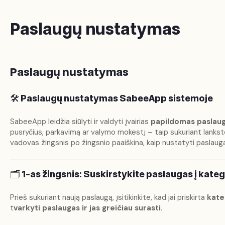
Paslaugų nustatymas
Paslaugų nustatymas
🛠️
Paslaugų nustatymas SabeeApp sistemoje
SabeeApp leidžia siūlyti ir valdyti įvairias
papildomas paslaug
pusryčius, parkavimą ar valymo mokestį – taip sukuriant lankst
vadovas žingsnis po žingsnio paaiškina, kaip nustatyti paslaug
🗂️
1-as žingsnis: Suskirstykite paslaugas į kateg
Prieš sukuriant naują paslaugą, įsitikinkite, kad jai priskirta
kate
t
varkyti paslaugas ir jas greičiau surasti
.