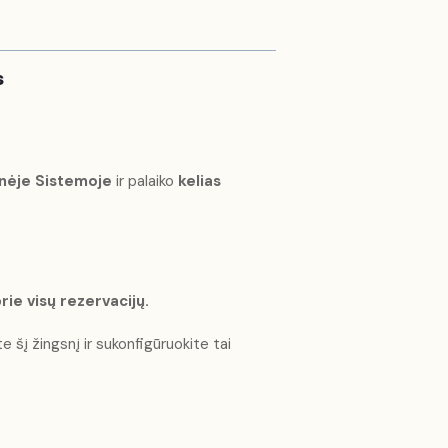
s
nėje Sistemoje
ir palaiko
kelias
ie visų rezervacijų.
e šį žingsnį ir sukonfigūruokite tai