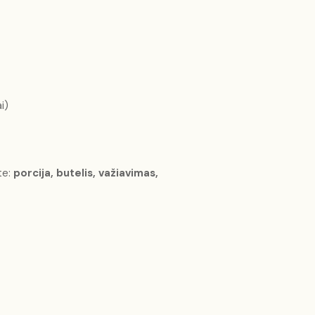
i)
te:
porcija, butelis, važiavimas,