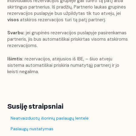
Individualios rezervacijos grupėje gali turėti tą patį arba
skirtingus partnerius. Iš pradžių, Partnerio laukas grupinės
rezervacijos puslapyje bus užpildytas tik tuo atveju, jei
visos
atskiros rezervacijos turi tą patį partnerį.
Svarbu:
jei grupinės rezervacijos puslapyje pasirenkamas
partneris, jis bus automatiškai priskirtas visoms atskiroms
rezervacijoms.
Išimtis:
rezervacijos, atėjusios iš IBE, – šiuo atveju
sistema automatiškai priskiria numatytąjį partnerį ir jo
keisti negalima.
Susiję straipsniai
Neatvaizduotų išorinių paslaugų lentelė
Paslaugų nustatymas