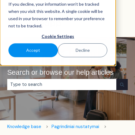
If you decline, your information won’t be tracked
Lietuvių
Rodyti vertimų submeniu
when you visit this website. A single cookie will be
used in your browser to remember your preference
not to be tracked.
Cookie Settings
Accept
Decline
Search or browse our help articles
Pasiūlymų nėra, nes tuščias paieškos laukas.
Knowledge base
Pagrindiniai nustatymai