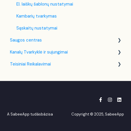
El. laiškų šablonų nustatymai
Kambarių tvarkymas
Sąskaitų nustatymai
Saugos centras
Kanalų Tvarkyklė ir sujungimai
Dviejų Faktorių Autentifikavimas (2FA)
Teisiniai Reikalavimai
Booking.com
Lietuva
A SabeeApp tudásbázisa
Copyright © 2025, SabeeApp