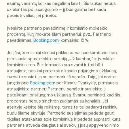
esamų variantų kol kas negalima keisti. Šis laukas nebus
užrakintas po išsaugojimo – jį bus galima bet kada
pakeisti vėliau, jei prireiks.
Įveskite partnerio pavadinimą ir komisinio mokesčio
procentą, kurį mokate šiam partneriui, pvz., Partnerio
pavadinimas:
Booking.com
, komisinis: 15 %.
Jei jūsų komisiniai skiriasi priklausomai nuo kambario tipo,
pirmiausia spustelėkite sekciją „Už kambarį“ ir įveskite
komisinius ten. Ši informacija yra svarbi ir turi būti
atnaujinta, nes kai pateiksite kanalo prijungimo užklausą,
turėsite susieti ją su partneriu iš sąrašo. Taigi, jei norite
jungtis prie
Booking.com
per Kanalų Tvarkyklę, pirmiausia
atnaujinkite partnerį Partnerių sąraše ir susiekite jį
pateikdami prisijungimo užklausą. Svarbu paminėti, kad šis
procentas nebus sinchronizuojamas su kanalais. Jei
ateityje keisite šią reikšmę, turėsite tai padaryti rankiniu
būdu šiame skyriuje. Partnerio susiejimas padeda gauti
tikslias ataskaitas apie komisinius ir padeda suprasti, kuris
partneris atveda daugiausiai svečių į jūsų apgyvendinimo