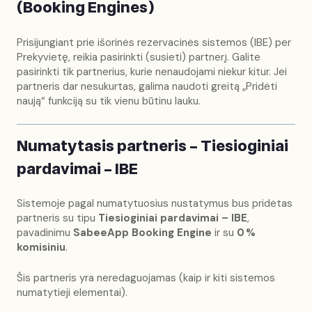
(Booking Engines)
Prisijungiant prie išorinės rezervacinės sistemos (IBE) per
Prekyvietę, reikia pasirinkti (susieti) partnerį. Galite
pasirinkti tik partnerius, kurie nenaudojami niekur kitur. Jei
partneris dar nesukurtas, galima naudoti greitą „Pridėti
naują“ funkciją su tik vienu būtinu lauku.
Numatytasis partneris – Tiesioginiai
pardavimai – IBE
Sistemoje pagal numatytuosius nustatymus bus pridėtas
partneris su tipu
Tiesioginiai pardavimai – IBE
,
pavadinimu
SabeeApp Booking Engine
ir su
0 %
komisiniu
.
Šis partneris yra neredaguojamas (kaip ir kiti sistemos
numatytieji elementai).