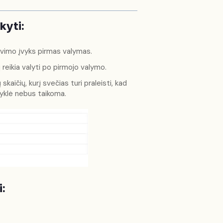
kyti:
travimo įvyks pirmas valymas.
 reikia valyti po pirmojo valymo.
skaičių, kurį svečias turi praleisti, kad
syklė nebus taikoma.
: