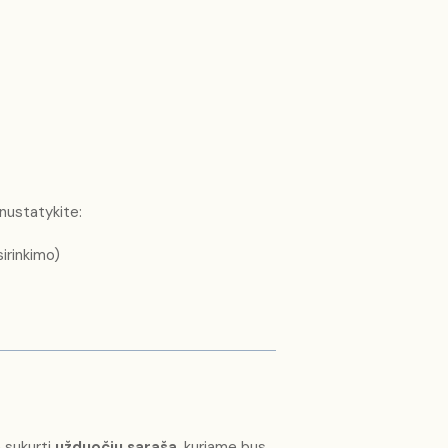
 nustatykite:
sirinkimo)
 sukurti
užduočių sąrašą
, kuriame bus