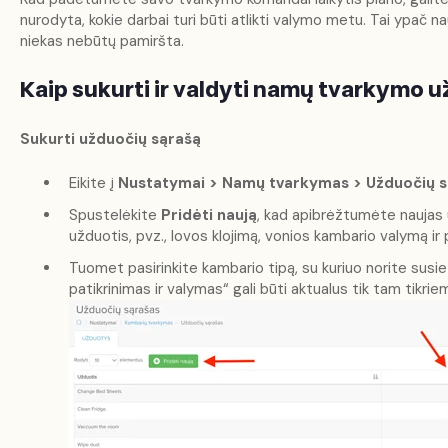
nurodyta, kokie darbai turi būti atlikti valymo metu. Tai ypač
niekas nebūtų pamiršta.
Kaip sukurti ir valdyti namų tvarkymo 
Sukurti užduočių sąrašą
Eikite į
Nustatymai > Namų tvarkymas > Užduočių s
Spustelėkite
Pridėti naują
, kad apibrėžtumėte naujas u
užduotis, pvz., lovos klojimą, vonios kambario valymą ir 
Tuomet pasirinkite kambario tipą, su kuriuo norite susiet
patikrinimas ir valymas“ gali būti aktualus tik tam tikr