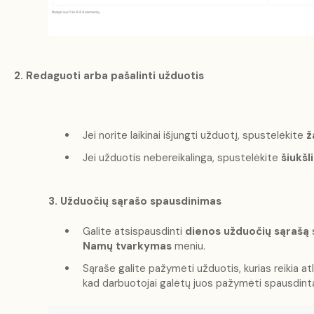
2. Redaguoti arba pašalinti užduotis
Jei norite laikinai išjungti užduotį, spustelėkite
ž
Jei užduotis nebereikalinga, spustelėkite
šiukšl
3. Užduočių sąrašo spausdinimas
Galite atsispausdinti
dienos užduočių sąrašą
Namų tvarkymas
meniu.
Sąraše galite pažymėti užduotis, kurias reikia atli
kad darbuotojai galėtų juos pažymėti spausdint