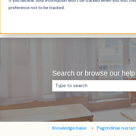
If you decline, your information won’t be tracked when you visit th
Lietuvių
Rodyti vertimų submeniu
preference not to be tracked.
Search or browse our help 
Pasiūlymų nėra, nes tuščias paieškos
Knowledge base
Pagrindiniai nusta