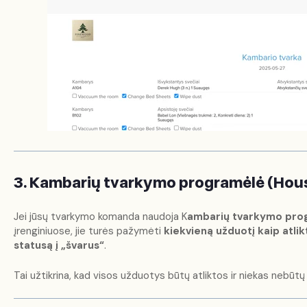
3. Kambarių tvarkymo programėlė (Hou
Jei jūsų tvarkymo komanda naudoja K
ambarių tvarkymo pro
įrenginiuose, jie turės pažymėti
kiekvieną užduotį kaip atlik
statusą į „švarus“
.
Tai užtikrina, kad visos užduotys būtų atliktos ir niekas nebūtų 