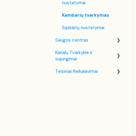
nustatymai
Kambarių tvarkymas
Sąskaitų nustatymai
Saugos centras
Kanalų Tvarkyklė ir
Dviejų Faktorių
sujungimai
Autentifikavimas (2FA)
Teisiniai Reikalavimai
Booking.com
Lietuva