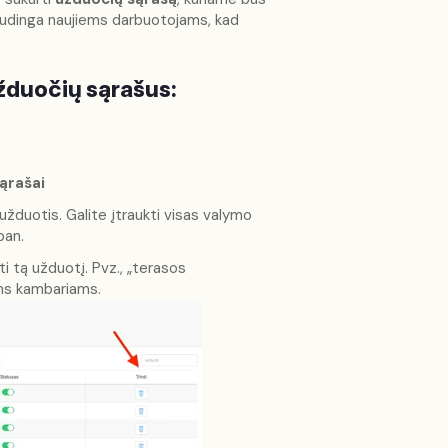
 naudinga naujiems darbuotojams, kad
užduočių sąrašus:
ąrašai
žduotis. Galite įtraukti visas valymo
pan.
i tą užduotį. Pvz., „terasos
iems kambariams.