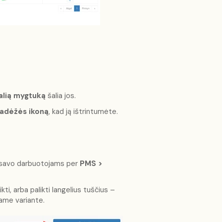
alią mygtuką
šalia jos.
iadėžės ikoną
, kad ją ištrintumėte.
savo darbuotojams per
PMS >
kti, arba palikti langelius tuščius –
ame variante.