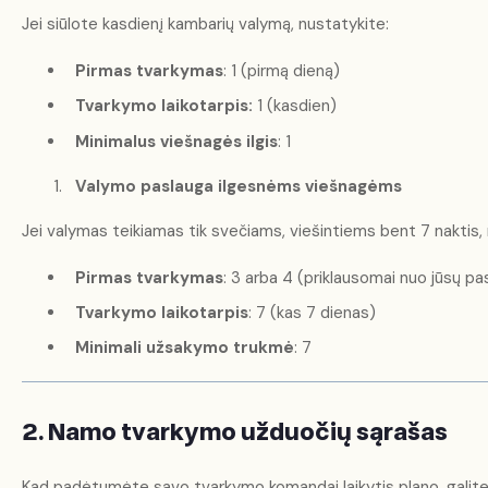
Jei siūlote kasdienį kambarių valymą, nustatykite:
Pirmas tvarkymas
: 1 (pirmą dieną)
Tvarkymo laikotarpis:
1 (kasdien)
Minimalus viešnagės ilgis
: 1
Valymo paslauga ilgesnėms viešnagėms
Jei valymas teikiamas tik svečiams, viešintiems bent 7 naktis,
Pirmas tvarkymas
: 3 arba 4 (priklausomai nuo jūsų pa
Tvarkymo laikotarpis
: 7 (kas 7 dienas)
Minimali užsakymo trukmė
: 7
2. Namo tvarkymo užduočių sąrašas
Kad padėtumėte savo tvarkymo komandai laikytis plano, galite