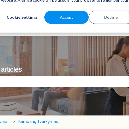
is website. A single cookie will be used in your browser to remember your
Cookie Settings
Accept
Decline
articles
 laukas.
tymai
Kambarių tvarkymas