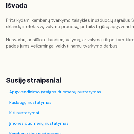
Išvada
Pritaikydami kambarių tvarkymo taisykles ir užduočių sąrašus S
sklandų ir efektyvų valymo procesą, pritaikytą jūsų apgyvendin
Nesvarbu, ar siūlote kasdienį valymą, ar valymą tik po tam tikr
padės jums veiksmingai valdyti namų tvarkymo darbus.
Susiję straipsniai
Apgyvendinimo įstaigos duomenų nustatymas
Paslaugų nustatymas
Kiti nustatymai
Įmonės duomenų nustatymas
Kambarių tipų nustatymas