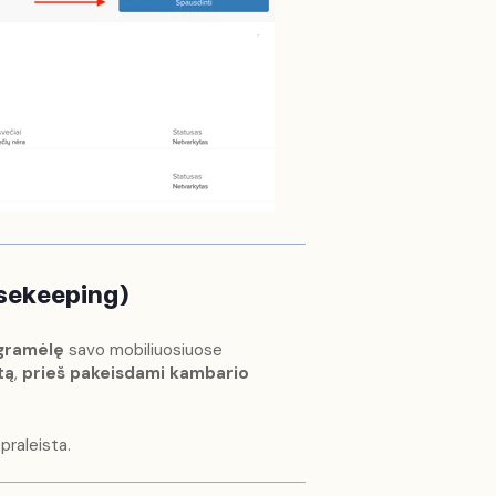
sekeeping)
gramėlę
savo mobiliuosiuose
tą
,
prieš pakeisdami kambario
praleista.