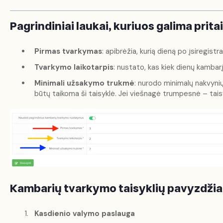
Pagrindiniai laukai, kuriuos galima pritai
Pirmas tvarkymas
: apibrėžia, kurią dieną po įsiregis
Tvarkymo laikotarpis
: nustato, kas kiek dienų kambarį
Minimali užsakymo trukmė
: nurodo minimalų nakvynių 
būtų taikoma ši taisyklė. Jei viešnagė trumpesnė – tai
Kambarių tvarkymo taisyklių pavyzdžiai
Kasdienio valymo paslauga