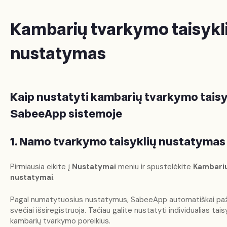
Kambarių tvarkymo taisykli
nustatymas
Kaip nustatyti kambarių tvarkymo taisy
SabeeApp sistemoje
1. Namo tvarkymo taisyklių nustatymas
Pirmiausia eikite į
Nustatymai
meniu ir spustelėkite
Kambarių
nustatymai
.
Pagal numatytuosius nustatymus, SabeeApp automatiškai pažy
svečiai išsiregistruoja. Tačiau galite nustatyti individualias tais
kambarių tvarkymo poreikius.