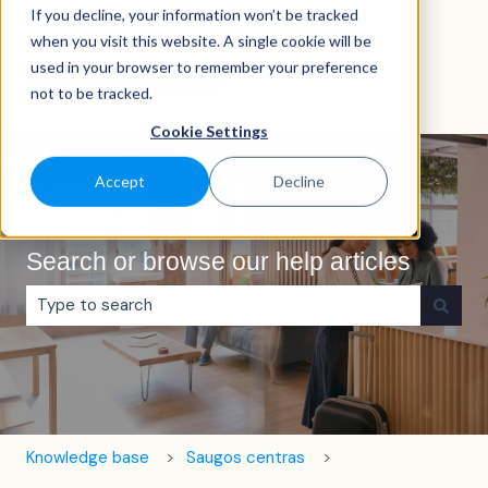
If you decline, your information won’t be tracked
Lietuvių
Rodyti vertimų submeniu
when you visit this website. A single cookie will be
used in your browser to remember your preference
not to be tracked.
Cookie Settings
Accept
Decline
Search or browse our help articles
Pasiūlymų nėra, nes tuščias paieškos laukas.
Knowledge base
Saugos centras