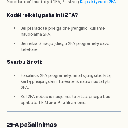
Norėdami vėl nustatyti 2FA, žr. skyrių
Kaip aktyvuoti 2FA.
Kodėl reikėtų pašalinti 2FA?
Jei praradote prieigą prie įrenginio, kuriame
naudojama 2FA.
Jei reikia iš naujo įdiegti 2FA programėlę savo
telefone.
Svarbu žinoti:
Pašalinus 2FA programėlę, jei atsijungsite, kitą
kartą prisijungdami turėsite iš naujo nustatyti
2FA.
Kol 2FA nebus iš naujo nustatytas, prieiga bus
apribota tik
Mano Profilis
meniu.
2FA pašalinimas