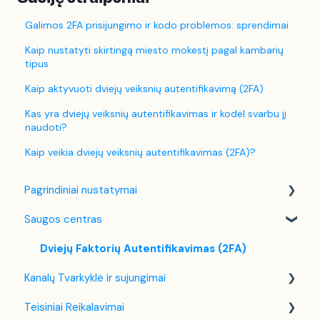
Galimos 2FA prisijungimo ir kodo problemos: sprendimai
Kaip nustatyti skirtingą miesto mokestį pagal kambarių
tipus
Kaip aktyvuoti dviejų veiksnių autentifikavimą (2FA)
Kas yra dviejų veiksnių autentifikavimas ir kodėl svarbu jį
naudoti?
Kaip veikia dviejų veiksnių autentifikavimas (2FA)?
Pagrindiniai nustatymai
Saugos centras
Kalbos Nustatymai
Įmonės / Įstaigos Nustatymai
Dviejų Faktorių Autentifikavimas (2FA)
Kanalų Tvarkyklė ir sujungimai
Mokesčių Nustatymai
Teisiniai Reikalavimai
Politikų kūrimas/nustatymas
Booking.com