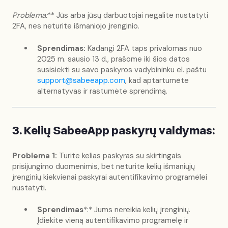
Problema:
** Jūs arba jūsų darbuotojai negalite nustatyti
2FA, nes neturite išmaniojo įrenginio.
Sprendimas:
Kadangi 2FA taps privalomas nuo
2025 m. sausio 13 d., prašome iki šios datos
susisiekti su savo paskyros vadybininku el. paštu
support@sabeeapp.com
, kad aptartumėte
alternatyvas ir rastumėte sprendimą.
3. Kelių SabeeApp paskyrų valdymas:
Problema 1:
Turite kelias paskyras su skirtingais
prisijungimo duomenimis, bet neturite kelių išmaniųjų
įrenginių kiekvienai paskyrai autentifikavimo programėlei
nustatyti.
Sprendimas
*:* Jums nereikia kelių įrenginių.
Įdiekite vieną autentifikavimo programėlę ir