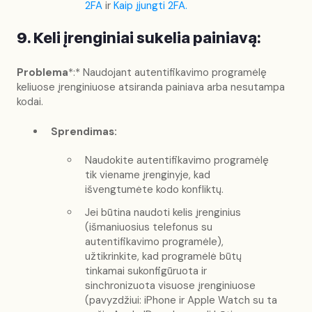
2FA
ir
Kaip įjungti 2FA.
9. Keli įrenginiai sukelia painiavą:
Problema
*:* Naudojant autentifikavimo programėlę
keliuose įrenginiuose atsiranda painiava arba nesutampa
kodai.
Sprendimas:
Naudokite autentifikavimo programėlę
tik viename įrenginyje, kad
išvengtumėte kodo konfliktų.
Jei būtina naudoti kelis įrenginius
(išmaniuosius telefonus su
autentifikavimo programėle),
užtikrinkite, kad programėlė būtų
tinkamai sukonfigūruota ir
sinchronizuota visuose įrenginiuose
(pavyzdžiui: iPhone ir Apple Watch su ta