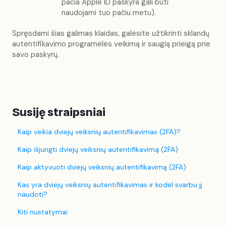
pačia Apple ID paskyra gali būti
naudojami tuo pačiu metu).
Spręsdami šias galimas klaidas, galėsite užtikrinti sklandų
autentifikavimo programėlės veikimą ir saugią prieigą prie
savo paskyrų.
Susiję straipsniai
Kaip veikia dviejų veiksnių autentifikavimas (2FA)?
Kaip išjungti dviejų veiksnių autentifikavimą (2FA)
Kaip aktyvuoti dviejų veiksnių autentifikavimą (2FA)
Kas yra dviejų veiksnių autentifikavimas ir kodėl svarbu jį
naudoti?
Kiti nustatymai