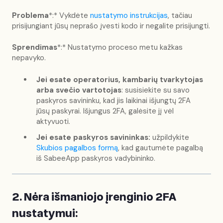
Problema
*:* Vykdėte
nustatymo instrukcijas
, tačiau
prisijungiant jūsų neprašo įvesti kodo ir negalite prisijungti.
Sprendimas
*:* Nustatymo proceso metu kažkas
nepavyko.
Jei esate operatorius, kambarių tvarkytojas
arba svečio vartotojas
: susisiekite su savo
paskyros savininku, kad jis laikinai išjungtų 2FA
jūsų paskyrai. Išjungus 2FA, galėsite jį vėl
aktyvuoti.
Jei esate paskyros savininkas:
užpildykite
Skubios pagalbos formą
, kad gautumėte pagalbą
iš SabeeApp paskyros vadybininko.
2. Nėra išmaniojo įrenginio 2FA
nustatymui: