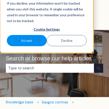
If you decline, your information won’t be tracked
Lietuvių
Rodyti vertimų submeniu
when you visit this website. A single cookie will be
used in your browser to remember your preference
not to be tracked.
Cookie Settings
Accept
Decline
Search or browse our help articles
Pasiūlymų nėra, nes tuščias paieškos laukas.
Knowledge base
Saugos centras