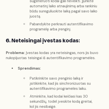
sugeneruoti kodai gali neveikti. Įjunkite
automatinį laiko atnaujinimą arba rankiniu
būdu sureguliuokite laiką pagal savo laiko
juostą.
Pabandykite perkrauti autentifikavimo
programėlę arba įrenginį.
6. Neteisingai įvestas kodas:
Problema:
Įvestas kodas yra neteisingas, nors jis buvo
nukopijuotas teisingai iš autentifikavimo programėlės.
Sprendimas:
Patikrinkite savo įrenginio laiką ir
įsitikinkite, kad jis sinchronizuotas su
autentifikavimo programėlės laiku.
Atminkite, kad kodai keičiasi kas 30
sekundžių, todėl įveskite kodą greitai,
kol jis nesibaigė.