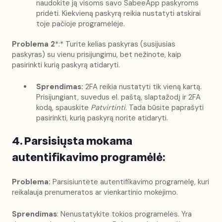
naudokite ją visoms savo SabeeApp paskyroms
pridėti. Kiekvieną paskyrą reikia nustatyti atskirai
toje pačioje programėlėje.
Problema 2
*:* Turite kelias paskyras (susijusias
paskyras) su vienu prisijungimu, bet nežinote, kaip
pasirinkti kurią paskyrą atidaryti.
Sprendimas:
2FA reikia nustatyti tik vieną kartą.
Prisijungiant, suvedus el. paštą, slaptažodį ir 2FA
kodą, spauskite
Patvirtinti
. Tada būsite paprašyti
pasirinkti, kurią paskyrą norite atidaryti.
4. Parsisiųsta mokama
autentifikavimo programėlė:
Problema:
Parsisiuntėte autentifikavimo programėlę, kuri
reikalauja prenumeratos ar vienkartinio mokėjimo.
Sprendimas
: Nenustatykite tokios programėlės. Yra