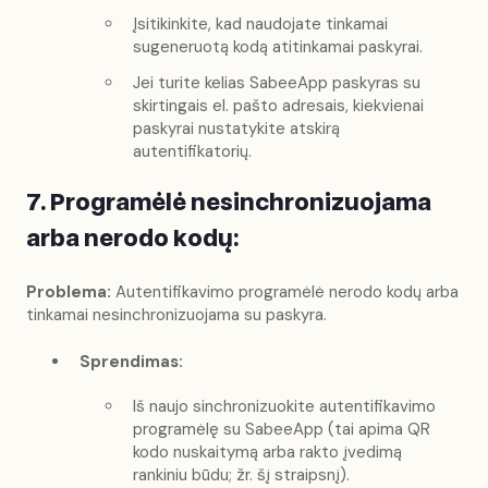
Įsitikinkite, kad naudojate tinkamai
sugeneruotą kodą atitinkamai paskyrai.
Jei turite kelias SabeeApp paskyras su
skirtingais el. pašto adresais, kiekvienai
paskyrai nustatykite atskirą
autentifikatorių.
7. Programėlė nesinchronizuojama
arba nerodo kodų:
Problema:
Autentifikavimo programėlė nerodo kodų arba
tinkamai nesinchronizuojama su paskyra.
Sprendimas:
Iš naujo sinchronizuokite autentifikavimo
programėlę su SabeeApp (tai apima QR
kodo nuskaitymą arba rakto įvedimą
rankiniu būdu; žr. šį straipsnį).