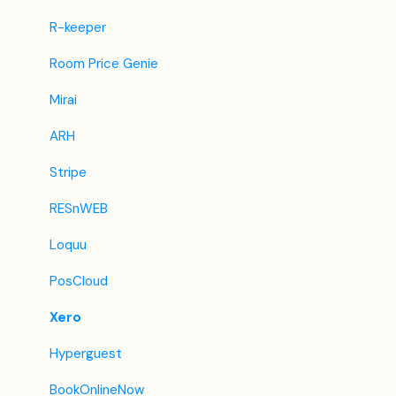
BestDay
R-keeper
Easytobook
Room Price Genie
Despegar
Mirai
Ctrip / Trip.com
ARH
Feratel
Stripe
Jet2Holidays
RESnWEB
Tomas
Loquu
VRBO / Homeaway
PosCloud
Szálláskérés.hu
Xero
Szállás.hu / Szállásgroup.hu
Hyperguest
Utazzitthon.hu
BookOnlineNow