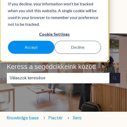
If you decline, your information won’t be tracked
Magyar
Almenü megjelenítése fordításokhoz
when you visit this website. A single cookie will be
used in your browser to remember your preference
not to be tracked.
Cookie Settings
Accept
Decline
Keress a segédcikkeink között
Nincs javaslat, mert üres a keresőmező.
Knowledge base
Piactér
Xero