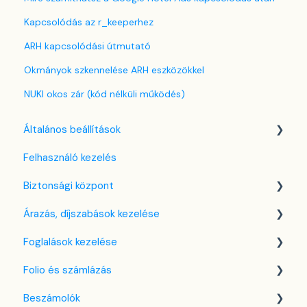
Kapcsolódás az r_keeperhez
ARH kapcsolódási útmutató
Okmányok szkennelése ARH eszközökkel
NUKI okos zár (kód nélküli működés)
Általános beállítások
Felhasználó kezelés
Nyelv beállítások
Biztonsági központ
Cég / Szálláshely beállítások
Árazás, díjszabások kezelése
Adó beállítások
Kulcsfájl kezelés
Foglalások kezelése
Szabályzatok beállítása
Két-faktoros autentikáció (2FA)
Díjszabás beállítások
Folio és számlázás
Szobák beállításai
Bejelentkezés a SabeeApp fiókba
Árttípusok Engedélyezése / Tiltása
Kezdőlap
Beszámolók
Partnerek
CTA / CTD
Naptárnézet
Folio kezelése