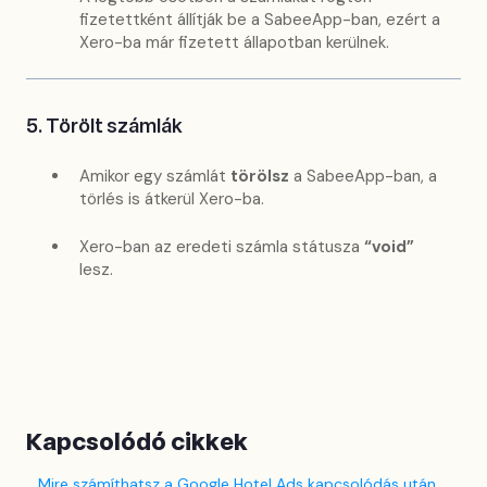
fizetettként állítják be a SabeeApp-ban, ezért a
Xero-ba már fizetett állapotban kerülnek.
5. Törölt számlák
Amikor egy számlát
törölsz
a SabeeApp-ban, a
törlés is átkerül Xero-ba.
Xero-ban az eredeti számla státusza
“void”
lesz.
Kapcsolódó cikkek
Mire számíthatsz a Google Hotel Ads kapcsolódás után