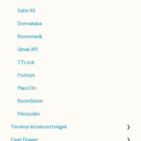
iCal
Salto KS
Revato (RoomGuru)
Dormakaba
JacTravel
Roommatik
101 Hotels
Gmail API
TabletHotels
TTLock
Lastminute
Fruitsys
Splendia
PlaccOn
TravelRepublic
RoomSome
Emerging Travel Group (Ostrovok)
Pénzszám
Törvényi kötelezettségek
Hotelbeds
Cash Drawer
Tripadvisor
NTAK tudás bázis