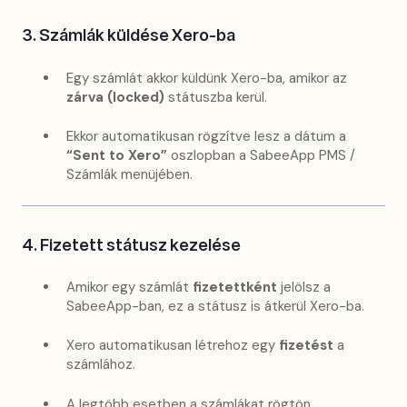
3. Számlák küldése Xero-ba
Egy számlát akkor küldünk Xero-ba, amikor az
zárva (locked)
státuszba kerül.
Ekkor automatikusan rögzítve lesz a dátum a
“Sent to Xero”
oszlopban a SabeeApp PMS /
Számlák menüjében.
4. Fizetett státusz kezelése
Amikor egy számlát
fizetettként
jelölsz a
SabeeApp-ban, ez a státusz is átkerül Xero-ba.
Xero automatikusan létrehoz egy
fizetést
a
számlához.
A legtöbb esetben a számlákat rögtön