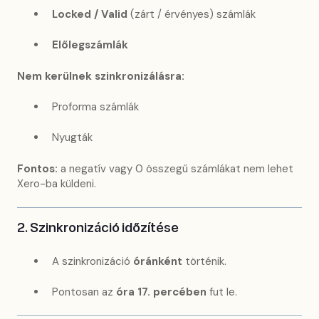
Locked / Valid
(zárt / érvényes) számlák
Előlegszámlák
Nem kerülnek szinkronizálásra:
Proforma számlák
Nyugták
Fontos:
a negatív vagy 0 összegű számlákat nem lehet
Xero-ba küldeni.
2. Szinkronizáció időzítése
A szinkronizáció
óránként
történik.
Pontosan az
óra 17. percében
fut le.