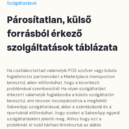
Szolgáltatások
Párosítatlan, külső
forrásból érkező
szolgáltatások táblázata
Ha csatlakoztattad valamelyik POS szofver vagy külsős
foglalómotor partnerünket a Marketplace menüponton
keresztül, akkor előfordulhat, hogy a következő
problémával szembesültél: Ha olyan szolgáltatást
érkezett valamelyik foglalásodra a külsős szolgáltatón
keresztül, ami nincsen összepárosítva a megfelelő
SabeeApp szolgáltatással, akkor a számlázásnál és a
riportoknál előfordulhat, hogy ezeket a SabeeApp egyedi
szolgáltatásként jeleníti meg. Ahhoz hogy ezt a
problémát el tudd hárítani létrehoztuk az alábbi