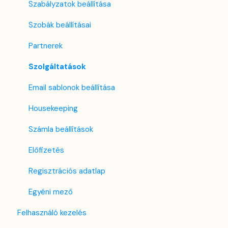
Szabályzatok beállítása
Szobák beállításai
Partnerek
Szolgáltatások
Email sablonok beállítása
Housekeeping
Számla beállítások
Előfizetés
Regisztrációs adatlap
Egyéni mező
Felhasználó kezelés