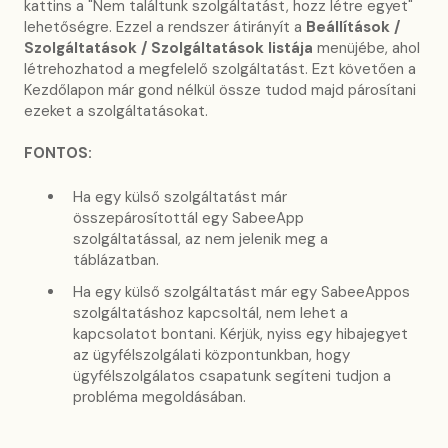
kattins a "Nem találtunk szolgáltatást, hozz létre egyet"
lehetőségre. Ezzel a rendszer átirányít a
Beállítások /
Szolgáltatások / Szolgáltatások listája
menüjébe, ahol
létrehozhatod a megfelelő szolgáltatást. Ezt követően a
Kezdőlapon már gond nélkül össze tudod majd párosítani
ezeket a szolgáltatásokat.
FONTOS:
Ha egy külső szolgáltatást már
összepárosítottál egy SabeeApp
szolgáltatással, az nem jelenik meg a
táblázatban.
Ha egy külső szolgáltatást már egy SabeeAppos
szolgáltatáshoz kapcsoltál, nem lehet a
kapcsolatot bontani. Kérjük, nyiss egy hibajegyet
az ügyfélszolgálati központunkban, hogy
ügyfélszolgálatos csapatunk segíteni tudjon a
probléma megoldásában.