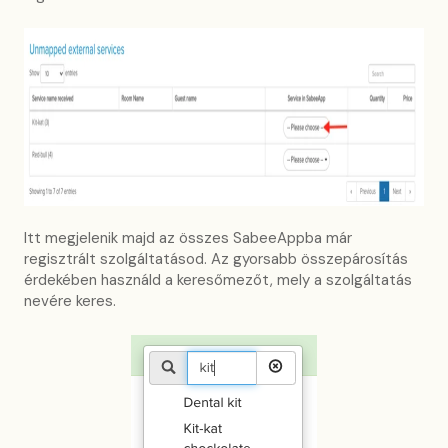
Itt megjelenik majd az összes SabeeAppba már
regisztrált szolgáltatásod. Az gyorsabb összepárosítás
érdekében használd a keresőmezőt, mely a szolgáltatás
nevére keres.