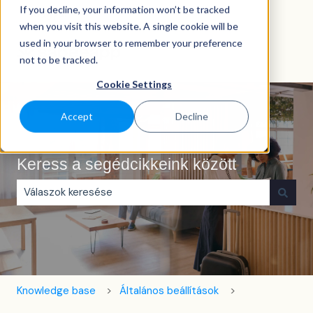
If you decline, your information won’t be tracked
Magyar
Almenü megjelenítése fordításokhoz
when you visit this website. A single cookie will be
used in your browser to remember your preference
not to be tracked.
Cookie Settings
Accept
Decline
Keress a segédcikkeink között
Nincs javaslat, mert üres a keresőmező.
Knowledge base
Általános beállítások