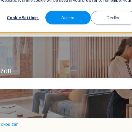
is website. A single cookie will be used in your browser to remember your
Cookie Settings
Accept
Decline
zött
ező.
 okos zár