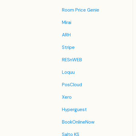
Easytobook
Room Price Genie
Despegar
Mirai
Ctrip / Trip.com
ARH
Feratel
Stripe
Jet2Holidays
RESnWEB
Tomas
Loquu
VRBO / Homeaway
PosCloud
Szálláskérés.hu
Xero
Szállás.hu / Szállásgroup.hu
Hyperguest
Utazzitthon.hu
BookOnlineNow
iCal
Salto KS