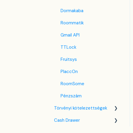
Revato (RoomGuru)
Dormakaba
JacTravel
Roommatik
101 Hotels
Gmail API
TabletHotels
TTLock
Lastminute
Fruitsys
Splendia
PlaccOn
TravelRepublic
RoomSome
Emerging Travel Group
Pénzszám
(Ostrovok)
Törvényi kötelezettségek
Hotelbeds
Cash Drawer
NTAK tudás bázis
Tripadvisor
VIZA
Áttekintés