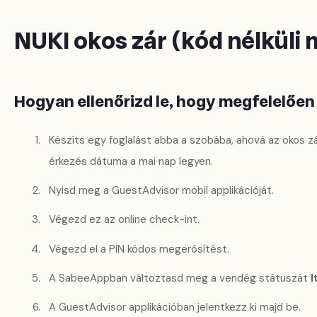
NUKI okos zár (kód nélküli
Hogyan ellenőrizd le, hogy megfelelőe
Készíts egy foglalást abba a szobába, ahová az okos zár
érkezés dátuma a mai nap legyen.
Nyisd meg a GuestAdvisor mobil applikációját.
Végezd ez az online check-int.
Végezd el a PIN kódos megerősítést.
A SabeeAppban változtasd meg a vendég státuszát
I
A GuestAdvisor applikációban jelentkezz ki majd be.