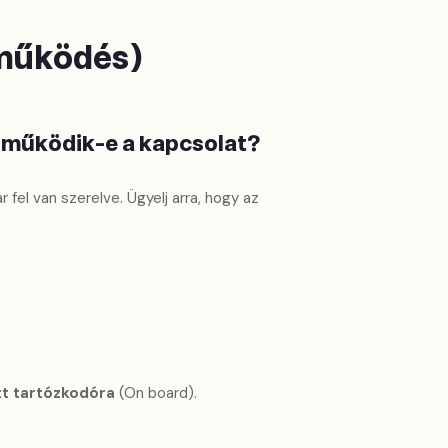
 működés)
n működik-e a kapcsolat?
 fel van szerelve. Ügyelj arra, hogy az
tt tartózkodóra
(On board).