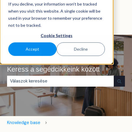
If you decline, your information won’t be tracked
Magyar
Almenü megjelenítése fordításokhoz
when you visit this website. A single cookie will be
used in your browser to remember your preference
not to be tracked.
Cookie Settings
Accept
Decline
Keress a segédcikkeink között
Nincs javaslat, mert üres a keresőmező.
Knowledge base