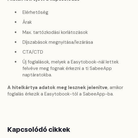
Elérhetőség
Árak
Max. tartózkodási korlátozások
Díjszabások megnyitása/lezárása
CTA/CTD
Új foglalások, melyek a Easytobook-nál lettek
felvéve meg fognak érkezni a ti SabeeApp
naptáratokba.
A hitelkártya adatok meg lesznek jelenítve
, amikor
foglalás érkezik a Easytobook-tól a SabeeApp-ba.
Kapcsolódó cikkek