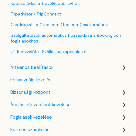
Kapcsolódás a TravelRepublic-hoz
Tripadvisor / TripConnect
Csatlakozás a Ctrip.com (Trip.com) csatornához
Szolgáltatások automatikus hozzáadása a Booking.com
foglalásokhoz
🔗 Tudnivalók a Szállás.hu kapcsolatról
Általános beállítások
Felhasználó kezelés
Nyelv beállítások
Biztonsági központ
Cég / Szálláshely beállítások
Árazás, díjszabások kezelése
Adó beállítások
Kulcsfájl kezelés
Foglalások kezelése
Szabályzatok beállítása
Két-faktoros autentikáció (2FA)
Díjszabás beállítások
Folio és számlázás
Szobák beállításai
Bejelentkezés a SabeeApp fiókba
Árttípusok Engedélyezése / Tiltása
Kezdőlap