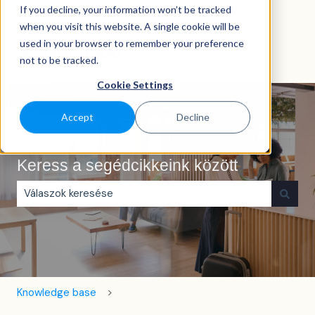
If you decline, your information won’t be tracked
Magyar
Almenü megjelenítése fordításokhoz
when you visit this website. A single cookie will be
used in your browser to remember your preference
not to be tracked.
Cookie Settings
Accept
Decline
Keress a segédcikkeink között
Nincs javaslat, mert üres a keresőmező.
Knowledge base