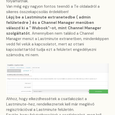
folyamatnak.
Van még egy nagyon fontos teendő a Te oldaladról a
sikeres összekapcsolás érdekében!
Lépj be a Lastminute extranetedbe ( admin
felületedre ) és a Channel Manager menüben
válaszd ki a " Wubook"-ot, mint Channel Manager
szolgáltatót.
Amennyiben nem találod a Channel
Manager menüt a Lastminute extranetben, mindenképpen
vedd fel velük a kapcsolatot, mert az ottani
kapcsolattartód tudja ezt a felületet engedélyezni
számodra, mi nem.
Ahhoz, hogy elkezdhessétek a csatlakozást a
Lastminute-hez, rendelkeznetek kell már meglévő
regisztrációval a Lastminute felületén.
Ezután, hogy folytathassátok a csatlakozást, meg kell