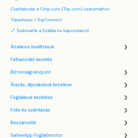
Csatlakozás a Ctrip.com (Trip.com) csatornához
Tripadvisor / TripConnect
🔗 Tudnivalók a Szállás.hu kapcsolatról
Általános beállítások
Felhasználó kezelés
Nyelv beállítások
Biztonsági központ
Cég / Szálláshely beállítások
Árazás, díjszabások kezelése
Adó beállítások
Kulcsfájl kezelés
Foglalások kezelése
Szabályzatok beállítása
Két-faktoros autentikáció (2FA)
Díjszabás beállítások
Folio és számlázás
Szobák beállításai
Bejelentkezés a SabeeApp fiókba
Árttípusok Engedélyezése / Tiltása
Kezdőlap
Beszámolók
Partnerek
CTA / CTD
Naptárnézet
Folio kezelése
SabeeApp Foglalómotor
Szolgáltatások
Kuponok
Foglalási adatlap
Számlákkal kapcsolatos tudnivalók
Front Office Beszámolók