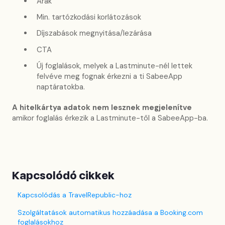
Árak
Min. tartózkodási korlátozások
Díjszabások megnyitása/lezárása
CTA
Új foglalások, melyek a Lastminute-nél lettek
felvéve meg fognak érkezni a ti SabeeApp
naptáratokba.
A hitelkártya adatok nem lesznek megjelenítve
amikor foglalás érkezik a Lastminute-től a SabeeApp-ba.
Kapcsolódó cikkek
Kapcsolódás a TravelRepublic-hoz
Szolgáltatások automatikus hozzáadása a Booking.com
foglalásokhoz