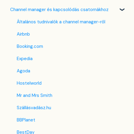
Channel manager és kapcsolódás csatornákhoz
Email sablonok beállítása
Bank kártya terhelése
Több pénznem kezelése
Foglalások & Bevétel
Foglalómotor (4.0)
Housekeeping
Összenyitható szoba - funkció
F&B
Korábbi Foglalómotor
Általános tudnivalók a channel manager-ről
Számla beállítások
Lista nézet
Takarítás & Karbantartás
Airbnb
Előfizetés
PMS alatti menük
Adminisztráció
Booking.com
Regisztrációs adatlap
Expedia
Egyéni mező
Agoda
Hostelworld
Mr and Mrs Smith
Szállásvadász.hu
BBPlanet
BestDay