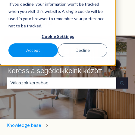
If you decline, your information won’t be tracked
Magyar
Almenü megjelenítése fordításokhoz
when you visit this website. A single cookie will be
used in your browser to remember your preference
not to be tracked.
Cookie Settings
Accept
Decline
Keress a segédcikkeink között
Nincs javaslat, mert üres a keresőmező.
Knowledge base