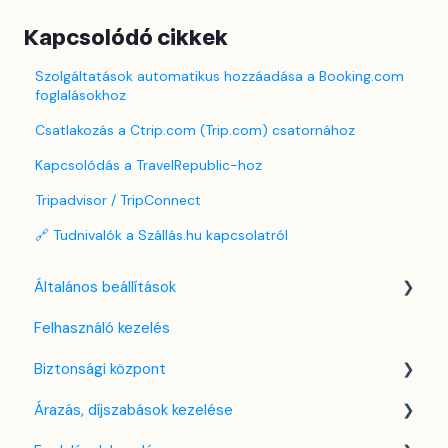
Kapcsolódó cikkek
Szolgáltatások automatikus hozzáadása a Booking.com
foglalásokhoz
Csatlakozás a Ctrip.com (Trip.com) csatornához
Kapcsolódás a TravelRepublic-hoz
Tripadvisor / TripConnect
🔗 Tudnivalók a Szállás.hu kapcsolatról
Általános beállítások
Felhasználó kezelés
Nyelv beállítások
Biztonsági központ
Cég / Szálláshely beállítások
Árazás, díjszabások kezelése
Adó beállítások
Kulcsfájl kezelés