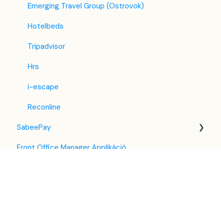
Emerging Travel Group (Ostrovok)
Hotelbeds
Tripadvisor
Hrs
i-escape
Reconline
SabeePay
Front Office Manager Applikáció
Beállítások
GuestAdvisor
Fizetési módszerek
Housekeeping
Virtuális kártya terhelés
Beállítások
Egyesített levelező
Fizetési feltételek
Kulcs széf funkció
Takarítás a PMSben