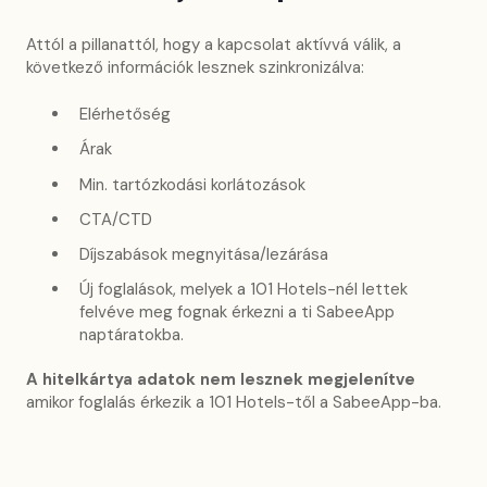
Attól a pillanattól, hogy a kapcsolat aktívvá válik, a
következő információk lesznek szinkronizálva:
Elérhetőség
Árak
Min. tartózkodási korlátozások
CTA/CTD
Díjszabások megnyitása/lezárása
Új foglalások, melyek a 101 Hotels-nél lettek
felvéve meg fognak érkezni a ti SabeeApp
naptáratokba.
A hitelkártya adatok nem lesznek megjelenítve
amikor foglalás érkezik a 101 Hotels-től a SabeeApp-ba.