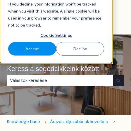
If you decline, your information won’t be tracked
Magyar
Almenü megjelenítése fordításokhoz
when you visit this website. A single cookie will be
used in your browser to remember your preference
not to be tracked.
Cookie Settings
Accept
Decline
Keress a segédcikkeink között
Nincs javaslat, mert üres a keresőmező.
Knowledge base
Árazás, díjszabások kezelése