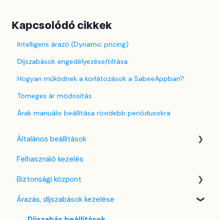
Kapcsolódó cikkek
Intelligens árazó (Dynamic pricing)
Díjszabások engedélyezése/tiltása
Hogyan működnek a korlátozások a SabeeAppban?
Tömeges ár módosítás
Árak manuális beállítása rövidebb periódusokra
Általános beállítások
Felhasználó kezelés
Nyelv beállítások
Biztonsági központ
Cég / Szálláshely beállítások
Árazás, díjszabások kezelése
Adó beállítások
Kulcsfájl kezelés
Szabályzatok beállítása
Két-faktoros autentikáció (2FA)
Díjszabás beállítások