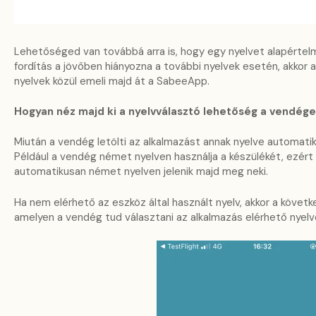
Lehetőséged van továbbá arra is, hogy egy nyelvet alapértelm
fordítás a jövőben hiányozna a további nyelvek esetén, akkor 
nyelvek közül emeli majd át a SabeeApp.
Hogyan néz majd ki a nyelvválasztó lehetőség a vendég
Miután a vendég letölti az alkalmazást annak nyelve automatiku
Például a vendég német nyelven használja a készülékét, ezért
automatikusan német nyelven jelenik majd meg neki.
Ha nem elérhető az eszköz által használt nyelv, akkor a követk
amelyen a vendég tud választani az alkalmazás elérhető nyelve