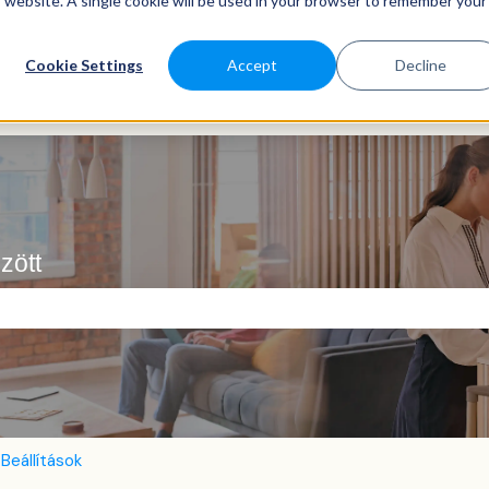
is website. A single cookie will be used in your browser to remember your
Cookie Settings
Accept
Decline
zött
ező.
Beállítások