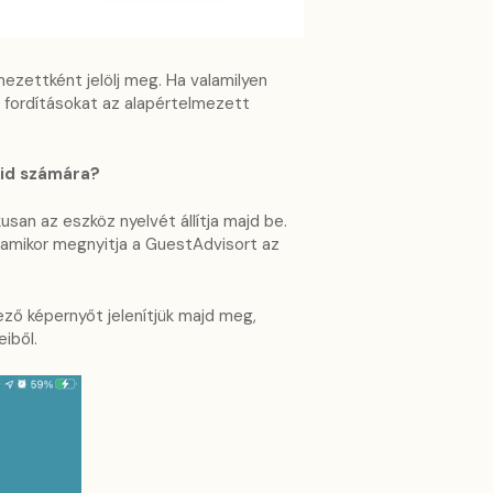
ezettként jelölj meg. Ha valamilyen
a fordításokat az alapértelmezett
eid számára?
san az eszköz nyelvét állítja majd be.
 amikor megnyitja a GuestAdvisort az
ező képernyőt jelenítjük majd meg,
iből.