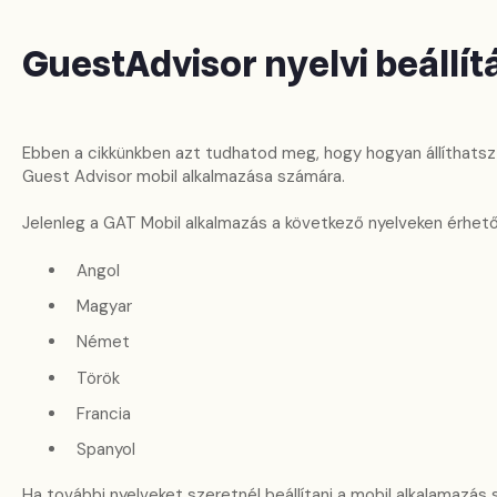
GuestAdvisor nyelvi beállít
Ebben a cikkünkben azt tudhatod meg, hogy hogyan állíthatsz 
Guest Advisor mobil alkalmazása számára.
Jelenleg a GAT Mobil alkalmazás a következő nyelveken érhető 
Angol
Magyar
Német
Török
Francia
Spanyol
Ha további nyelveket szeretnél beállítani a mobil alkalamazás 