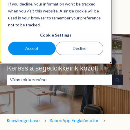
If you decline, your information won’t be tracked
Magyar
Almenü megjelenítése fordításokhoz
when you visit this website. A single cookie will be
used in your browser to remember your preference
not to be tracked.
Cookie Settings
Accept
Decline
Keress a segédcikkeink között
Nincs javaslat, mert üres a keresőmező.
Knowledge base
SabeeApp Foglalómotor