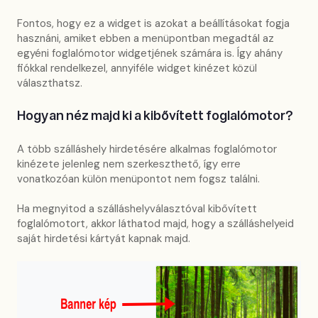
Fontos, hogy ez a widget is azokat a beállításokat fogja
hasznáni, amiket ebben a menüpontban megadtál az
egyéni foglalómotor widgetjének számára is. Így ahány
fiókkal rendelkezel, annyiféle widget kinézet közül
választhatsz.
Hogyan néz majd ki a kibővített foglalómotor?
A több szálláshely hirdetésére alkalmas foglalómotor
kinézete jelenleg nem szerkeszthető, így erre
vonatkozóan külön menüpontot nem fogsz találni.
Ha megnyitod a szálláshelyválasztóval kibővített
foglalómotort, akkor láthatod majd, hogy a szálláshelyeid
saját hirdetési kártyát kapnak majd.