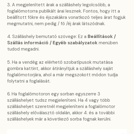
3. A megjelenített árak a szálláshely legolcsóbb, a
foglalómotorra publikált árai lesznek. Fontos, hogy itt a
beállított főkre és éjszakákra vonatkozó teljes árat fogjuk
megmutatni, nem pedig / fő /éj árak látszódnak.
4. Szálláshely bemutató szövege: Ez a
Beállítások /
Szállás információ / Egyéb szabályzatok
menüben
tudod megadni.
5. Ha a vendég az elérhető szobatípusok mutatása
gombra kattint, akkor átirányítjuk a szálláshely saját
foglalómotorjára, ahol a már megszokott módon tudja
folytatni a foglalását.
6. Ha foglalómotoron egy sorban egyszerre 3
szálláshelyet tudsz megjeleníteni. Ha 4 vagy több
szálláshelyet szeretnél megjeleníteni a foglalómotor
szálláshely előválasztó oldalán, akkor 4. és a további
szálláshelyek már a következő sorba fognak kerülni.