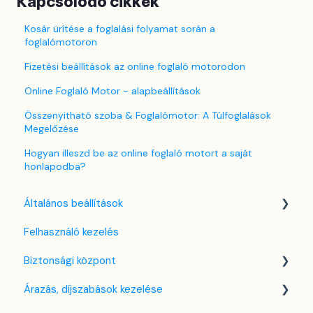
Kapcsolódó cikkek
Kosár ürítése a foglalási folyamat során a
foglalómotoron
Fizetési beállítások az online foglaló motorodon
Online Foglaló Motor - alapbeállítások
Összenyitható szoba & Foglalómotor: A Túlfoglalások
Megelőzése
Hogyan illeszd be az online foglaló motort a saját
honlapodba?
Általános beállítások
Felhasználó kezelés
Nyelv beállítások
Biztonsági központ
Cég / Szálláshely beállítások
Árazás, díjszabások kezelése
Adó beállítások
Kulcsfájl kezelés