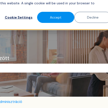
this website. A single cookie will be used in your browser to
Cookie Settings
Accept
Decline
zött
ező.
dminisztráció