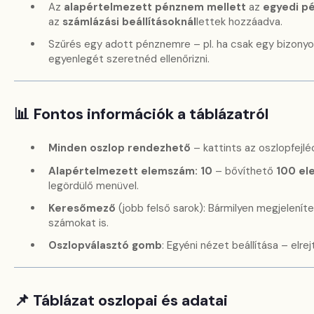
Az
alapértelmezett pénznem mellett
az
egyedi p
az
számlázási beállításoknál
lettek hozzáadva.
Szűrés egy adott pénznemre – pl. ha csak egy bizonyo
egyenlegét szeretnéd ellenőrizni.
📊 Fontos információk a táblázatról
Minden oszlop rendezhető
– kattints az oszlopfejlé
Alapértelmezett elemszám: 10
– bővíthető
100 el
legördülő menüvel.
Keresőmező
(jobb felső sarok): Bármilyen megjelenít
számokat is.
Oszlopválasztó gomb
: Egyéni nézet beállítása – elre
📌 Táblázat oszlopai és adatai