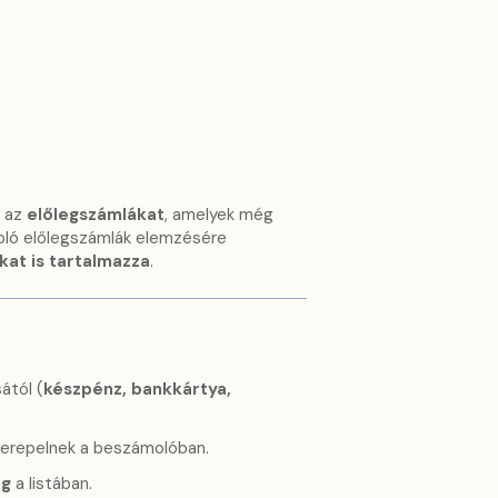
 az
előlegszámlákat
, amelyek még
oló előlegszámlák elemzésére
at is tartalmazza
.
ától (
készpénz, bankkártya,
zerepelnek a beszámolóban.
eg
a listában.