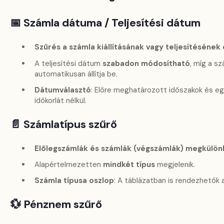
📅 Számla dátuma / Teljesítési dátum
Szűrés a számla kiállításának vagy teljesítésének
A teljesítési dátum
szabadon módosítható
, míg a s
automatikusan állítja be.
Dátumválasztó
: Előre meghatározott időszakok és e
időkorlát nélkül.
📄 Számlatípus szűrő
Előlegszámlák és számlák (végszámlák) megkülö
Alapértelmezetten
mindkét típus
megjelenik.
Számla típusa oszlop
: A táblázatban is rendezhetők a
💱 Pénznem szűrő