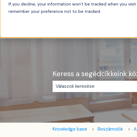
If you decline, your information won’t be tracked when you visit 
Magyar
Almenü megjelenítése fordításokhoz
remember your preference not to be tracked.
Keress a segédcikkeink kö
Nincs javaslat, mert üres a keresőm
Knowledge base
Beszámolók
A