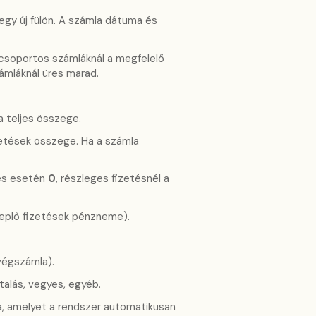
egy új fülön. A számla dátuma és
csoportos számláknál a megfelelő
zámláknál üres marad.
 teljes összege.
etések összege. Ha a számla
tés esetén
0
, részleges fizetésnél a
eplő fizetések pénzneme).
égszámla).
talás, vegyes, egyéb.
a, amelyet a rendszer automatikusan