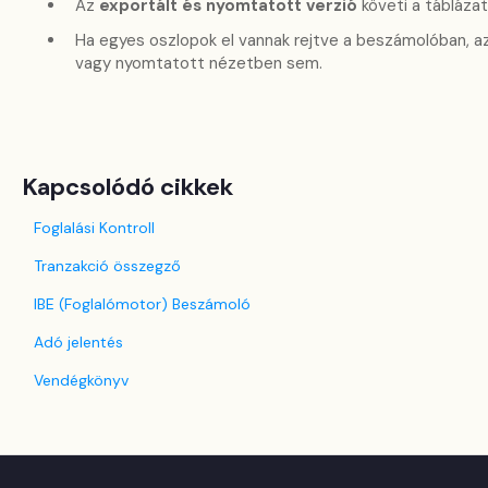
Az
exportált és nyomtatott verzió
követi a táblázat 
Ha egyes oszlopok el vannak rejtve a beszámolóban, a
vagy nyomtatott nézetben sem.
Kapcsolódó cikkek
Foglalási Kontroll
Tranzakció összegző
IBE (Foglalómotor) Beszámoló
Adó jelentés
Vendégkönyv