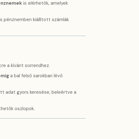
énznemek
is elérhetők, amelyek
s pénznemben kiállított számlák
cre a kívánt sorrendhez.
emig
a bal felső sarokban lévő
ett adat gyors keresése, beleértve a
jthetők oszlopok.