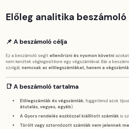
Előleg analitika beszámoló
📌 A beszámoló célja
Ez a beszámoló segít
ellenőrizni és nyomon követni
azokat
nem kerültek véglegesítésre egy végszámlával. Bár a beszám
szolgál,
nemcsak az előlegszámlákat, hanem a végszámlák
📑 A beszámoló tartalma
Előlegszámlák és végszámlák
, függetlenül azok típus
átutalás, vegyes, egyéb
).
A Gyors rendelés eszközzel kiállított számlák
is s
Törölt vagy sztornózott számlák nem jelennek m