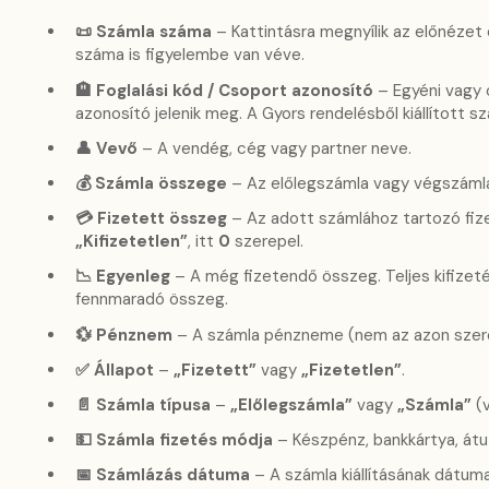
📜 Számla száma
– Kattintásra megnyílik az előnézet 
száma is figyelembe van véve.
🏨 Foglalási kód / Csoport azonosító
– Egyéni vagy 
azonosító jelenik meg. A Gyors rendelésből kiállított s
👤 Vevő
– A vendég, cég vagy partner neve.
💰 Számla összege
– Az előlegszámla vagy végszámla
💳 Fizetett összeg
– Az adott számlához tartozó fiz
„Kifizetetlen”
, itt
0
szerepel.
📉 Egyenleg
– A még fizetendő összeg. Teljes kifize
fennmaradó összeg.
💱 Pénznem
– A számla pénzneme (nem az azon szer
✅ Állapot
–
„Fizetett”
vagy
„Fizetetlen”
.
📄 Számla típusa
–
„Előlegszámla”
vagy
„Számla”
(v
💵 Számla fizetés módja
– Készpénz, bankkártya, átu
📅 Számlázás dátuma
– A számla kiállításának dátum