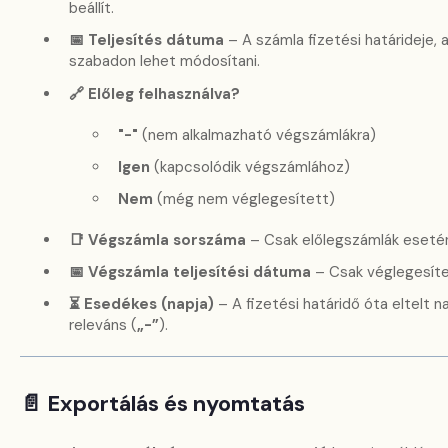
beállít.
📅 Teljesítés dátuma
– A számla fizetési határideje, a
szabadon lehet módosítani.
🔗 Előleg felhasználva?
"-"
(nem alkalmazható végszámlákra)
Igen
(kapcsolódik végszámlához)
Nem
(még nem véglegesített)
📑 Végszámla sorszáma
– Csak előlegszámlák esetén
📅 Végszámla teljesítési dátuma
– Csak véglegesítet
⏳ Esedékes (napja)
– A fizetési határidő óta eltelt 
releváns (
„-”
).
📄 Exportálás és nyomtatás