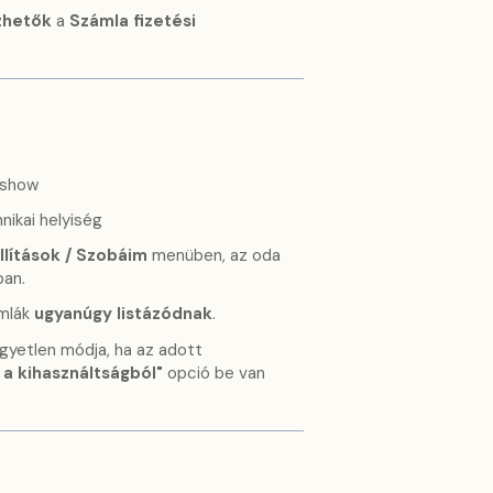
zhetők
a
Számla fizetési
o-show
nikai helyiség
llítások / Szobáim
menüben, az oda
an.
ámlák
ugyanúgy listázódnak
.
egyetlen módja, ha az adott
l a kihasználtságból"
opció be van