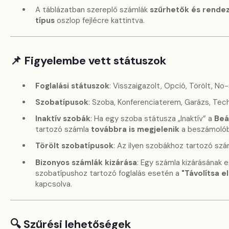
A táblázatban szereplő számlák
szűrhetők és rende
típus
oszlop fejlécre kattintva.
📌 Figyelembe vett státuszok
Foglalási státuszok
: Visszaigazolt, Opció, Törölt, N
Szobatípusok
: Szoba, Konferenciaterem, Garázs, Tech
Inaktív szobák
: Ha egy szoba státusza „Inaktív” a
Beá
tartozó számla
továbbra is megjelenik
a beszámolób
Törölt szobatípusok
: Az ilyen szobákhoz tartozó sz
Bizonyos számlák kizárása
: Egy számla kizárásának 
szobatípushoz tartozó foglalás esetén a
"Távolítsa e
kapcsolva.
🔍 Szűrési lehetőségek