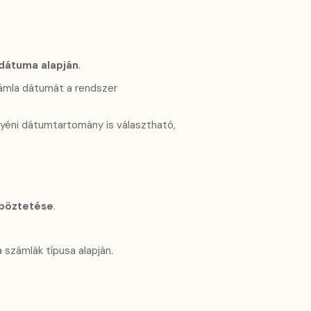
 dátuma alapján
.
zámla dátumát a rendszer
gyéni dátumtartomány is választható,
nböztetése
.
 számlák típusa alapján.