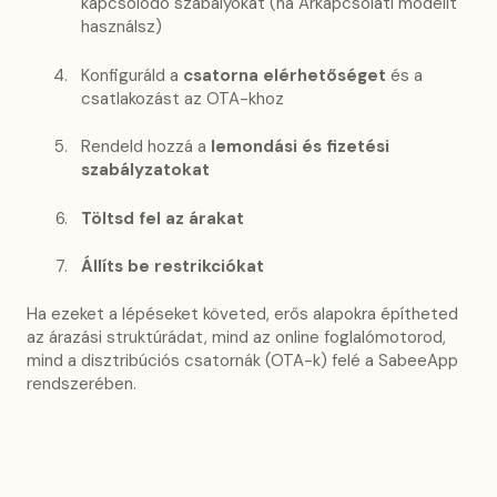
kapcsolódó szabályokat (ha Árkapcsolati modellt
használsz)
Konfiguráld a
csatorna elérhetőséget
és a
csatlakozást az OTA-khoz
Rendeld hozzá a
lemondási és fizetési
szabályzatokat
Töltsd fel az árakat
Állíts be restrikciókat
Ha ezeket a lépéseket követed, erős alapokra építheted
az árazási struktúrádat, mind az online foglalómotorod,
mind a disztribúciós csatornák (OTA-k) felé a SabeeApp
rendszerében.