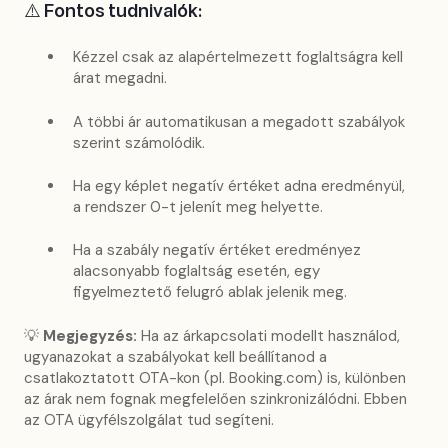
⚠️ Fontos tudnivalók:
Kézzel csak az alapértelmezett foglaltságra kell
árat megadni.
A többi ár automatikusan a megadott szabályok
szerint számolódik.
Ha egy képlet negatív értéket adna eredményül,
a rendszer 0-t jelenít meg helyette.
Ha a szabály negatív értéket eredményez
alacsonyabb foglaltság esetén, egy
figyelmeztető felugró ablak jelenik meg.
💡
Megjegyzés:
Ha az árkapcsolati modellt használod,
ugyanazokat a szabályokat kell beállítanod a
csatlakoztatott OTA-kon (pl. Booking.com) is, különben
az árak nem fognak megfelelően szinkronizálódni. Ebben
az OTA ügyfélszolgálat tud segíteni.