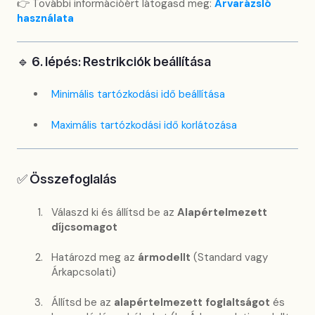
👉 További információért látogasd meg:
Árvarázsló
használata
🔹 6. lépés: Restrikciók beállítása
Minimális tartózkodási idő beállítása
Maximális tartózkodási idő korlátozása
✅ Összefoglalás
Válaszd ki és állítsd be az
Alapértelmezett
díjcsomagot
Határozd meg az
ármodellt
(Standard vagy
Árkapcsolati)
Állítsd be az
alapértelmezett foglaltságot
és