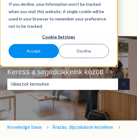
If you decline, your information won’t be tracked
Magyar
Almenü megjelenítése fordításokhoz
when you visit this website. A single cookie will be
used in your browser to remember your preference
not to be tracked.
Cookie Settings
Accept
Decline
Keress a segédcikkeink között
Nincs javaslat, mert üres a keresőmező.
Knowledge base
Árazás, díjszabások kezelése