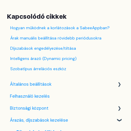
Kapcsolódó cikkek
Hogyan működnek a korlátozások a SabeeAppban?
Árak manuális beállítása rövidebb periódusokra
Díjszabások engedélyezése/tiltása
Intelligens árazó (Dynamic pricing)
Szobatípus árrelációs eszköz
Általános beállítások
Felhasználó kezelés
Nyelv beállítások
Biztonsági központ
Cég / Szálláshely beállítások
Árazás, díjszabások kezelése
Adó beállítások
Kulcsfájl kezelés