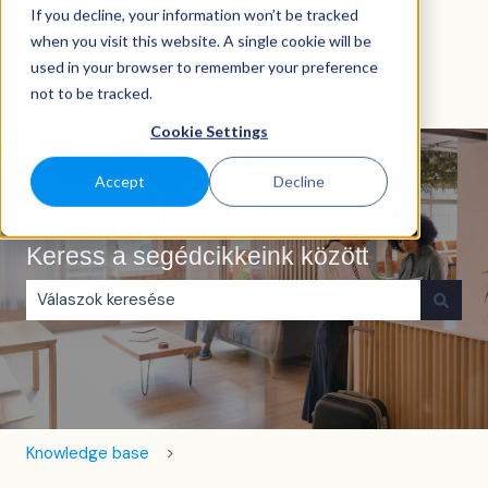
If you decline, your information won’t be tracked
Magyar
Almenü megjelenítése fordításokhoz
when you visit this website. A single cookie will be
used in your browser to remember your preference
not to be tracked.
Cookie Settings
Accept
Decline
Keress a segédcikkeink között
Nincs javaslat, mert üres a keresőmező.
Knowledge base