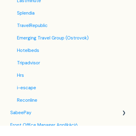
Lastminute
Splendia
TravelRepublic
Emerging Travel Group (Ostrovok)
Hotelbeds
Tripadvisor
Hrs
i-escape
Reconline
SabeePay
Front Office Manager Applikáció
Beállítások