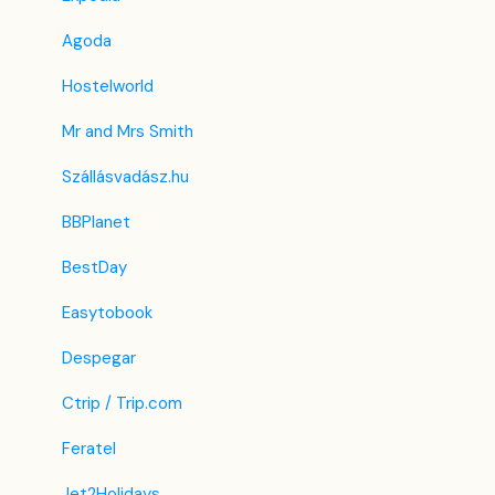
Egyéni mező
Agoda
Hostelworld
Mr and Mrs Smith
Szállásvadász.hu
BBPlanet
BestDay
Easytobook
Despegar
Ctrip / Trip.com
Feratel
Jet2Holidays