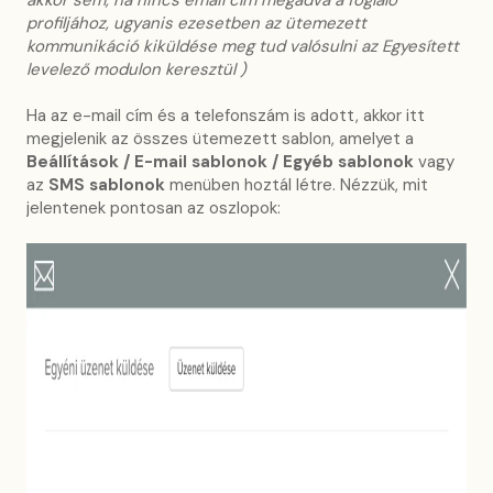
akkor sem, ha nincs email cím megadva a foglaló
profiljához, ugyanis ezesetben az ütemezett
kommunikáció kiküldése meg tud valósulni az Egyesített
levelező modulon keresztül )
Ha az e-mail cím és a telefonszám is adott, akkor itt
megjelenik az összes ütemezett sablon, amelyet a
Beállítások / E-mail sablonok / Egyéb sablonok
vagy
az
SMS sablonok
menüben hoztál létre. Nézzük, mit
jelentenek pontosan az oszlopok: