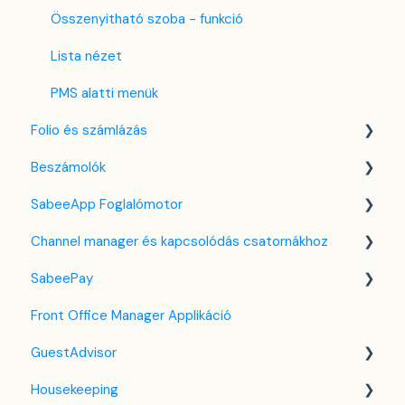
Housekeeping
Összenyitható szoba - funkció
Számla beállítások
Lista nézet
Előfizetés
PMS alatti menük
Folio és számlázás
Regisztrációs adatlap
Beszámolók
Egyéni mező
Folio kezelése
SabeeApp Foglalómotor
Számlákkal kapcsolatos tudnivalók
Front Office Beszámolók
Channel manager és kapcsolódás csatornákhoz
Több pénznem kezelése
Foglalások & Bevétel
Foglalómotor (4.0)
SabeePay
F&B
Korábbi Foglalómotor
Általános tudnivalók a channel manager-ről
Front Office Manager Applikáció
Takarítás & Karbantartás
Airbnb
Beállítások
GuestAdvisor
Adminisztráció
Booking.com
Fizetési módszerek
Housekeeping
Expedia
Virtuális kártya terhelés
Beállítások