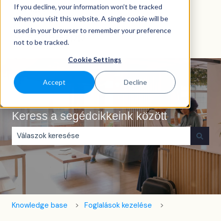
If you decline, your information won’t be tracked
Magyar
Almenü megjelenítése fordításokhoz
when you visit this website. A single cookie will be
used in your browser to remember your preference
not to be tracked.
Cookie Settings
Accept
Decline
Keress a segédcikkeink között
Nincs javaslat, mert üres a keresőmező.
Knowledge base
Foglalások kezelése