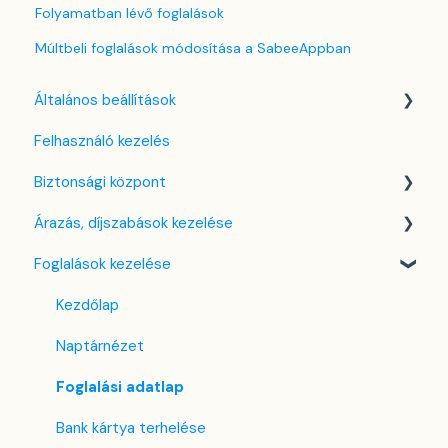
Folyamatban lévő foglalások
Múltbeli foglalások módosítása a SabeeAppban
Általános beállítások
Felhasználó kezelés
Nyelv beállítások
Biztonsági központ
Cég / Szálláshely beállítások
Árazás, díjszabások kezelése
Adó beállítások
Kulcsfájl kezelés
Foglalások kezelése
Szabályzatok beállítása
Két-faktoros autentikáció (2FA)
Díjszabás beállítások
Szobák beállításai
Bejelentkezés a SabeeApp fiókba
Árttípusok Engedélyezése / Tiltása
Kezdőlap
Partnerek
CTA / CTD
Naptárnézet
Szolgáltatások
Kuponok
Foglalási adatlap
Email sablonok beállítása
Bank kártya terhelése