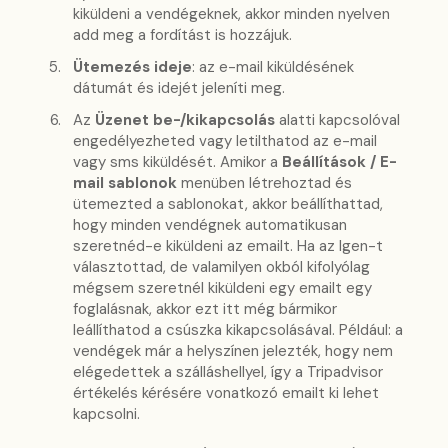
kiküldeni a vendégeknek, akkor minden nyelven
add meg a fordítást is hozzájuk.
Ütemezés ideje
: az e-mail kiküldésének
dátumát és idejét jeleníti meg.
Az
Üzenet be-/kikapcsolás
alatti kapcsolóval
engedélyezheted vagy letilthatod az e-mail
vagy sms kiküldését. Amikor a
Beállítások / E-
mail sablonok
menüben létrehoztad és
ütemezted a sablonokat, akkor beállíthattad,
hogy minden vendégnek automatikusan
szeretnéd-e kiküldeni az emailt. Ha az Igen-t
választottad, de valamilyen okból kifolyólag
mégsem szeretnél kiküldeni egy emailt egy
foglalásnak, akkor ezt itt még bármikor
leállíthatod a csúszka kikapcsolásával. Például: a
vendégek már a helyszínen jelezték, hogy nem
elégedettek a szálláshellyel, így a Tripadvisor
értékelés kérésére vonatkozó emailt ki lehet
kapcsolni.