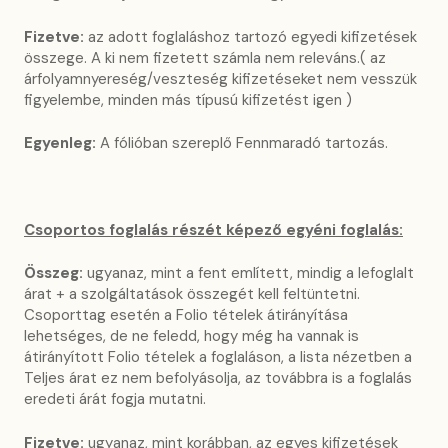
Fizetve:
az adott foglaláshoz tartozó egyedi kifizetések
összege. A ki nem fizetett számla nem releváns.( az
árfolyamnyereség/veszteség kifizetéseket nem vesszük
figyelembe, minden más típusú kifizetést igen )
Egyenleg:
A fólióban szereplő Fennmaradó tartozás.
Csoportos foglalás részét képező egyéni foglalás:
Összeg:
ugyanaz, mint a fent említett, mindig a lefoglalt
árat + a szolgáltatások összegét kell feltüntetni.
Csoporttag esetén a Folio tételek átirányítása
lehetséges, de ne feledd, hogy még ha vannak is
átirányított Folio tételek a foglaláson, a lista nézetben a
Teljes árat ez nem befolyásolja, az továbbra is a foglalás
eredeti árát fogja mutatni.
Fizetve:
ugyanaz, mint korábban, az egyes kifizetések