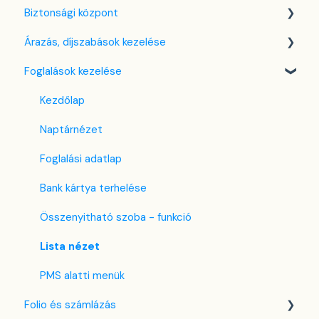
Biztonsági központ
Cég / Szálláshely beállítások
Árazás, díjszabások kezelése
Adó beállítások
Kulcsfájl kezelés
Foglalások kezelése
Szabályzatok beállítása
Két-faktoros autentikáció (2FA)
Díjszabás beállítások
Szobák beállításai
Bejelentkezés a SabeeApp fiókba
Árttípusok Engedélyezése / Tiltása
Kezdőlap
Partnerek
CTA / CTD
Naptárnézet
Szolgáltatások
Kuponok
Foglalási adatlap
Email sablonok beállítása
Bank kártya terhelése
Housekeeping
Összenyitható szoba - funkció
Számla beállítások
Lista nézet
Előfizetés
PMS alatti menük
Folio és számlázás
Regisztrációs adatlap