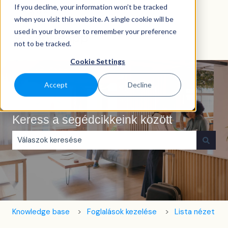
If you decline, your information won’t be tracked
Magyar
Almenü megjelenítése fordításokhoz
when you visit this website. A single cookie will be
used in your browser to remember your preference
not to be tracked.
Cookie Settings
Accept
Decline
Keress a segédcikkeink között
Nincs javaslat, mert üres a keresőmező.
Knowledge base
Foglalások kezelése
Lista nézet