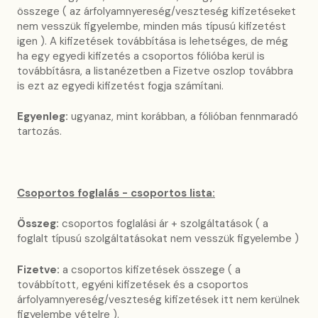
összege ( az árfolyamnyereség/veszteség kifizetéseket
nem vesszük figyelembe, minden más típusú kifizetést
igen ). A kifizetések továbbítása is lehetséges, de még
ha egy egyedi kifizetés a csoportos fólióba kerül is
továbbításra, a listanézetben a Fizetve oszlop továbbra
is ezt az egyedi kifizetést fogja számítani.
Egyenleg:
ugyanaz, mint korábban, a fólióban fennmaradó
tartozás.
Csoportos foglalás - csoportos lista:
Összeg:
csoportos foglalási ár + szolgáltatások ( a
foglalt típusú szolgáltatásokat nem vesszük figyelembe )
Fizetve:
a csoportos kifizetések összege ( a
továbbított, egyéni kifizetések és a csoportos
árfolyamnyereség/veszteség kifizetések itt nem kerülnek
figyelembe vételre ).