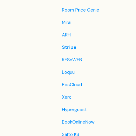
Easytobook
Room Price Genie
Despegar
Mirai
Ctrip / Trip.com
ARH
Feratel
Stripe
Jet2Holidays
RESnWEB
Tomas
Loquu
VRBO / Homeaway
PosCloud
Szálláskérés.hu
Xero
Szállás.hu / Szállásgroup.hu
Hyperguest
Utazzitthon.hu
BookOnlineNow
iCal
Salto KS