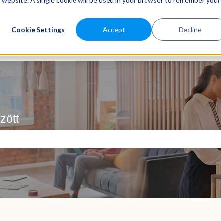
is website. A single cookie will be used in your browser to remember your
Cookie Settings
Accept
Decline
zött
ező.