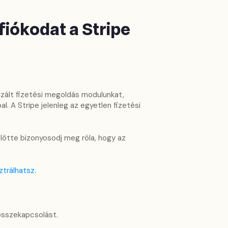
fiókodat a Stripe
zált fizetési megoldás modulunkat,
l. A Stripe jelenleg az egyetlen fizetési
lőtte bizonyosodj meg róla, hogy az
sztrálhatsz
.
összekapcsolást.