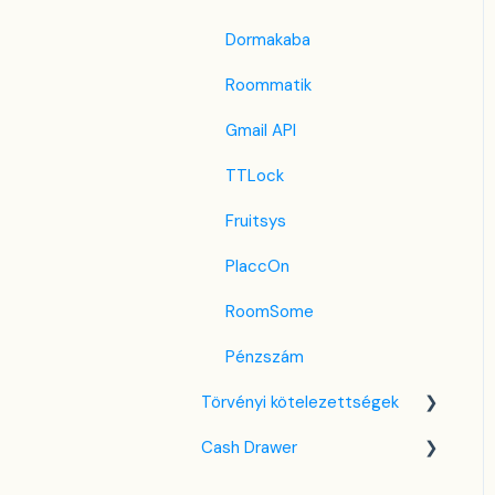
Revato (RoomGuru)
Dormakaba
JacTravel
Roommatik
101 Hotels
Gmail API
TabletHotels
TTLock
Lastminute
Fruitsys
Splendia
PlaccOn
TravelRepublic
RoomSome
Emerging Travel Group
Pénzszám
(Ostrovok)
Törvényi kötelezettségek
Hotelbeds
Cash Drawer
NTAK tudás bázis
Tripadvisor
VIZA
Áttekintés