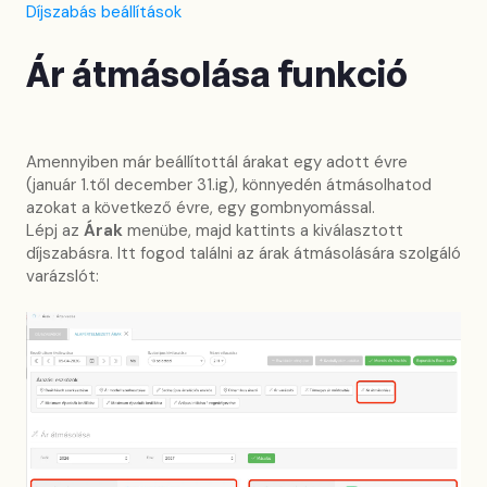
Díjszabás beállítások
Ár átmásolása funkció
Amennyiben már beállítottál árakat egy adott évre
(január 1.től december 31.ig), könnyedén átmásolhatod
azokat a következő évre, egy gombnyomással.
Lépj az
Árak
menübe, majd kattints a kiválasztott
díjszabásra. Itt fogod találni az árak átmásolására szolgáló
varázslót: