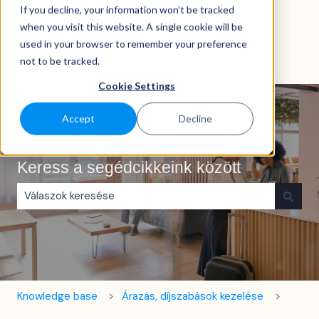
If you decline, your information won’t be tracked
Magyar
Almenü megjelenítése fordításokhoz
when you visit this website. A single cookie will be
used in your browser to remember your preference
not to be tracked.
Cookie Settings
Accept
Decline
Keress a segédcikkeink között
Nincs javaslat, mert üres a keresőmező.
Knowledge base
Árazás, díjszabások kezelése