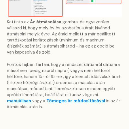
Kattints az
Ár átmásolása
gombra, és egyszerűen
válaszd ki, hogy mely év és szobatípus árait kívánod
átmásolni melyik évre. Az áraid mellett a már beállított
tartózkodási korlátozások (minimum és maximum
éjszakák számát) is átmásolhatod - ha ez az opció be
van kapcsolva és zöld.
Fontos fejben tartani, hogy a rendszer dátumról dátumra
másol nem pedig napról napra ( vagyis nem hétfőről
hétfőre, hanem 15-ről 15.-re , így a kiemelt időszakok árait
( illetve hétvégi árakat ) érdemes a másolás után
manuálisan módosítani. Természetesen minden egyéb
apróbb finomítást, beállítást el tudsz végezni
manuálisan
vagy a
Tömeges ár módosításával
is az ár
átmásolás után is.