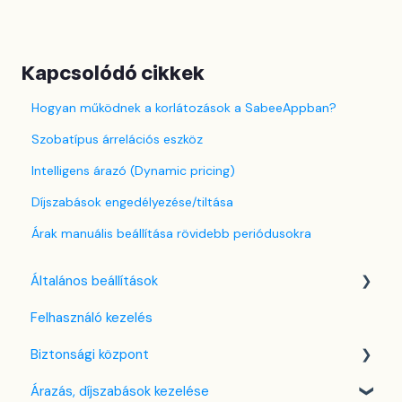
Kapcsolódó cikkek
Hogyan működnek a korlátozások a SabeeAppban?
Szobatípus árrelációs eszköz
Intelligens árazó (Dynamic pricing)
Díjszabások engedélyezése/tiltása
Árak manuális beállítása rövidebb periódusokra
Általános beállítások
Felhasználó kezelés
Nyelv beállítások
Biztonsági központ
Cég / Szálláshely beállítások
Árazás, díjszabások kezelése
Adó beállítások
Kulcsfájl kezelés