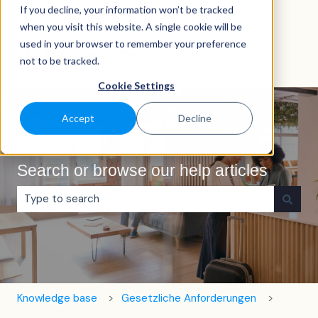
If you decline, your information won’t be tracked
Deutsch
Untermenü für Übersetzungen anzeigen
when you visit this website. A single cookie will be
used in your browser to remember your preference
not to be tracked.
Cookie Settings
Accept
Decline
Search or browse our help articles
Es gibt keine Vorschläge, da das Suchfeld leer ist.
Knowledge base
Gesetzliche Anforderungen