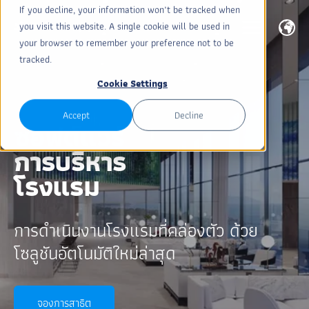
If you decline, your information won’t be tracked when
you visit this website. A single cookie will be used in
your browser to remember your preference not to be
tracked.
Cookie Settings
Accept
Decline
ซอฟต์แวร์
การบริหาร
โรงแรม
การดำเนินงานโรงแรมที่คล่องตัว ด้วย
โซลูชันอัตโนมัติใหม่ล่าสุด
จองการสาธิต