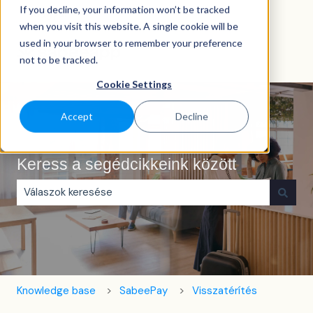
If you decline, your information won’t be tracked
Magyar
Almenü megjelenítése fordításokhoz
when you visit this website. A single cookie will be
used in your browser to remember your preference
not to be tracked.
Cookie Settings
Accept
Decline
Keress a segédcikkeink között
Nincs javaslat, mert üres a keresőmező.
Knowledge base
SabeePay
Visszatérítés