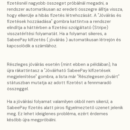
fizetésnél nagyobb összeget próbálnál megadni, a
rendszer automatikusan az eredeti összegre állítja vissza,
hogy elkerülje a hibás fizetés létrehozását. A "Jóváírás és
fizetések hozzáadása" gombra kattintva a rendszer
elindítja a háttérben a fizetési szolgáltató (Stripe)
visszatérítési folyamatát. Ha a folyamat sikeres, a
SabeePay kifizetés ( jóváírás ) automatikusan létrejön és
kapcsolódik a számlához.
Részleges jóváírás esetén (mint ebben a példában), ha
újra rákattintasz a "Jóváírható SabeePay kifizetések
megjelenítése" gombra, a lista már "Részlegesen jóváírt"
státuszban mutatja az adott fizetést a fennmaradó
összeggel.
Ha a jóváírási folyamat valamilyen okból nem sikerül, a
SabeePay fizetés alatt piros figyelmeztető üzenet jelenik
meg. Ez lehet ideiglenes probléma, ezért érdemes
később újra megpróbálni.