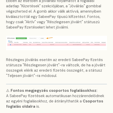
Ebben az esetben a jóváírási folyamatot a foglalási
adatlap "Kiizetések" szekciójában, a "Jóváírás" gombbal
végezheted el. A gomb akkor válik aktívvá, amennyiben
kiválasztottál egy SabeePay típusú kifizetést. Fontos,
hogy csak "Aktív" vagy "Részlegesen jóváírt" státuszú
SabeePay fizetéseket lehet jóváírni.
Részleges jóváírás esetén az eredeti SabeePay fizetés
státusza "Részlegesen jóváírt"-ra változik, de ha a jóváírt
összegek elérik az eredeti fizetés összegét, a státusz
"Teljesen jóváírt"-ra módosul.
⚠️
Fontos megjegyzés csoportos foglalásokhoz:
A SabeePay fizetések automatikusan hozzárendelődnek
az egyéni foglalásokhoz, de átirányíthatók a
Csoportos
foglalás oldalra
is.