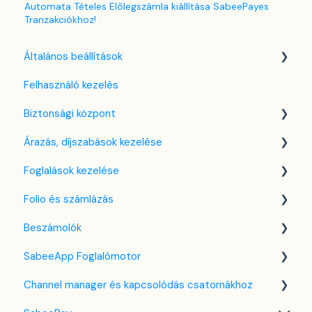
Automata Tételes Előlegszámla kiállítása SabeePayes
Tranzakciókhoz!
Általános beállítások
Felhasználó kezelés
Nyelv beállítások
Biztonsági központ
Cég / Szálláshely beállítások
Árazás, díjszabások kezelése
Adó beállítások
Kulcsfájl kezelés
Foglalások kezelése
Szabályzatok beállítása
Két-faktoros autentikáció (2FA)
Díjszabás beállítások
Folio és számlázás
Szobák beállításai
Bejelentkezés a SabeeApp fiókba
Árttípusok Engedélyezése / Tiltása
Kezdőlap
Beszámolók
Partnerek
CTA / CTD
Naptárnézet
Folio kezelése
SabeeApp Foglalómotor
Szolgáltatások
Kuponok
Foglalási adatlap
Számlákkal kapcsolatos tudnivalók
Front Office Beszámolók
Channel manager és kapcsolódás csatornákhoz
Email sablonok beállítása
Bank kártya terhelése
Több pénznem kezelése
Foglalások & Bevétel
Foglalómotor (4.0)