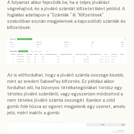
A folyamat akkor fejeződik be, ha a teljes jóváírást
végrehajtod, és a jóváíró számlát kifizetettként jelölöd. A
foglalási adatlapon a "Számlák " ill. "Kifizetések"
szekcióban ezután megjelennek a kapcsolódó számlák és
kifizetések:
Az is előfordulhat, hogy a jóváíró számla összege kisebb,
mint az eredeti SabeePay kifizetés. Ez például akkor
fordulhat elő, ha bizonyos tételkategóriákat törölsz egy
tételes jóváíró számláról, vagy egyszerűen módosítod a
nem tételes jóváíró számla összegét. Ilyenkor a zöld
gomb fölé húzva az egeret megjelenik egy üzenet, amely
jelzi, miért inaktív a gomb: