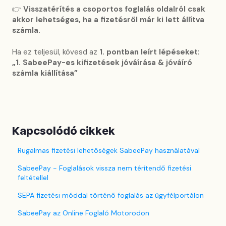
👉
Visszatérítés a csoportos foglalás oldalról csak
akkor lehetséges, ha a fizetésről már ki lett állítva
számla.
Ha ez teljesül, kövesd az
1. pontban leírt lépéseket
:
„1. SabeePay-es kifizetések jóváírása & jóváíró
számla kiállítása”
Kapcsolódó cikkek
Rugalmas fizetési lehetőségek SabeePay használatával
SabeePay - Foglalások vissza nem térítendő fizetési
feltétellel
SEPA fizetési móddal történő foglalás az ügyfélportálon
SabeePay az Online Foglaló Motorodon