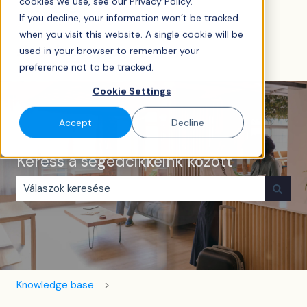
cookies we use, see our Privacy Policy.
Magyar
Almenü megjelenítése fordításokhoz
If you decline, your information won’t be tracked
when you visit this website. A single cookie will be
used in your browser to remember your
preference not to be tracked.
Cookie Settings
Accept
Decline
Keress a segédcikkeink között
Nincs javaslat, mert üres a keresőmező.
Knowledge base