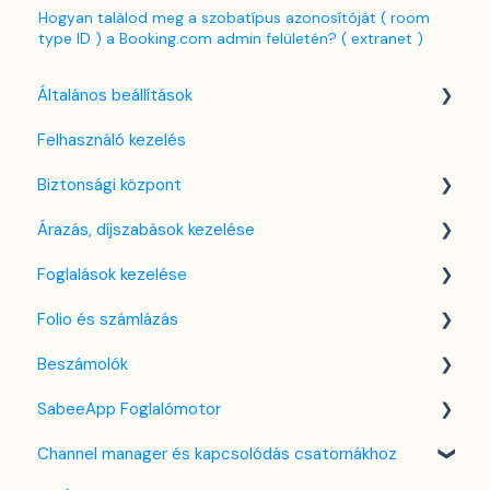
Hogyan találod meg a szobatípus azonosítóját ( room
type ID ) a Booking.com admin felületén? ( extranet )
Általános beállítások
Felhasználó kezelés
Nyelv beállítások
Biztonsági központ
Cég / Szálláshely beállítások
Árazás, díjszabások kezelése
Adó beállítások
Kulcsfájl kezelés
Foglalások kezelése
Szabályzatok beállítása
Két-faktoros autentikáció (2FA)
Díjszabás beállítások
Folio és számlázás
Szobák beállításai
Bejelentkezés a SabeeApp fiókba
Árttípusok Engedélyezése / Tiltása
Kezdőlap
Beszámolók
Partnerek
CTA / CTD
Naptárnézet
Folio kezelése
SabeeApp Foglalómotor
Szolgáltatások
Kuponok
Foglalási adatlap
Számlákkal kapcsolatos tudnivalók
Front Office Beszámolók
Channel manager és kapcsolódás csatornákhoz
Email sablonok beállítása
Bank kártya terhelése
Több pénznem kezelése
Foglalások & Bevétel
Foglalómotor (4.0)