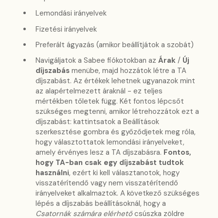
Lemondási irányelvek
Fizetési irányelvek
Preferált ágyazás (amikor beállítjátok a szobát)
Navigáljatok a Sabee fiókotokban az
Árak
/
Új
díjszabás
menübe, majd hozzátok létre a TA
díjszabást. Az értékek lehetnek ugyanazok mint
az alapértelmezett áraknál - ez teljes
mértékben tőletek függ. Két fontos lépcsőt
szükséges megtenni, amikor létrehozzátok ezt a
díjszabást: kattintsatok a Beállítások
szerkesztése gombra és győződjetek meg róla,
hogy választottatok lemondási irányelveket,
amely érvényes lesz a TA díjszabásra.
Fontos,
hogy TA-ban csak egy díjszabást tudtok
használni
, ezért ki kell választanotok, hogy
visszatérítendő vagy nem visszatérítendő
irányelveket alkalmaztok. A következő szükséges
lépés a díjszabás beállításoknál, hogy a
Csatornák számára elérhető
csúszka zöldre