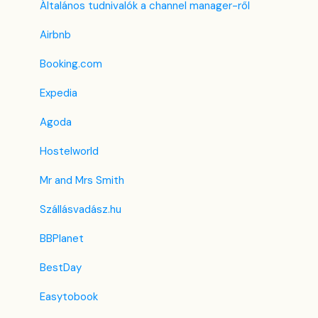
Housekeeping
Összenyitható szoba - funkció
F&B
Korábbi Foglalómotor
Általános tudnivalók a channel manager-ről
Számla beállítások
Lista nézet
Takarítás & Karbantartás
Airbnb
Előfizetés
PMS alatti menük
Adminisztráció
Booking.com
Regisztrációs adatlap
Expedia
Egyéni mező
Agoda
Hostelworld
Mr and Mrs Smith
Szállásvadász.hu
BBPlanet
BestDay
Easytobook