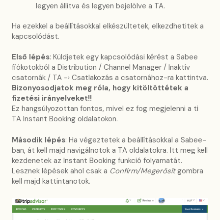
legyen állítva és legyen bejelölve a TA.
Ha ezekkel a beállításokkal elkészültetek, elkezdhetitek a
kapcsolódást.
Első lépés
: Küldjetek egy kapcsolódási kérést a Sabee
fiókotokból a Distribution / Channel Manager / Inaktív
csatornák / TA -› Csatlakozás a csatornához-ra kattintva.
Bizonyosodjatok meg róla, hogy kitöltöttétek a
fizetési irányelveket!!
Ez hangsúlyozottan fontos, mivel ez fog megjelenni a ti
TA Instant Booking oldalatokon.
Második lépés
: Ha végeztetek a beállításokkal a Sabee-
ban, át kell majd navigálnotok a TA oldalatokra. Itt meg kell
kezdenetek az Instant Booking funkció folyamatát.
Lesznek lépések ahol csak a
Confirm/Megerősít
gombra
kell majd kattintanotok.