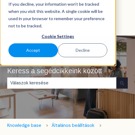
If you decline, your information won’t be tracked
Magyar
Almenü megjelenítése fordításokhoz
when you visit this website. A single cookie will be
used in your browser to remember your preference
not to be tracked.
Cookie Settings
Accept
Decline
Keress a segédcikkeink között
Nincs javaslat, mert üres a keresőmező.
Knowledge base
Általános beállítások