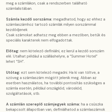
meg a számlákon, csak a rendszerben található
számlalistában.
Számla kezdő sorszáma:
megadhatod, hogy az ehhez a
számlaszámhoz tartozó számlák milyen sorszámmal
kezdődjenek
Csak számokat adhatsz meg ebben a mezőben, betűk és
speciális karakterek nem elfogadottak.
Előtag:
nem kötelező definiálni, ez kerül a kezdő sorszám
elé. Utalhat például a szálláshelyre, a “Summer Hotel”
lehet “SH”.
Utótag:
ezt sem kötelező megadni. Ha ki van töltve, a
szöveg a számlaszám mögött jelenik meg. Abban az
esetben használatos, ha további pontosítás szükséges a
számla esetén, például országkód, városkód,
szolgáltatások, stb.
A számlán szereplő számjegyek száma:
ha a csúszka
bekapcsolt állapotban van, definiálhatod a számlaszámok