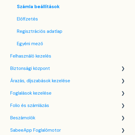
Számla beállítások
Előfizetés
Regisztrációs adatlap
Egyéni mező
Felhasználó kezelés
Biztonsági központ
Árazás, díjszabások kezelése
Kulcsfájl kezelés
Foglalások kezelése
Két-faktoros autentikáció (2FA)
Díjszabás beállítások
Folio és számlázás
Bejelentkezés a SabeeApp fiókba
Árttípusok Engedélyezése / Tiltása
Kezdőlap
Beszámolók
CTA / CTD
Naptárnézet
Folio kezelése
SabeeApp Foglalómotor
Kuponok
Foglalási adatlap
Számlákkal kapcsolatos tudnivalók
Front Office Beszámolók