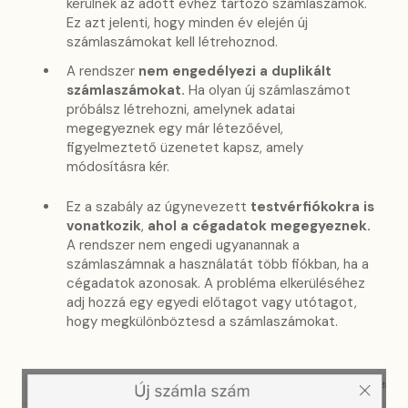
kerülnek az adott évhez tartozó számlaszámok.
Ez azt jelenti, hogy minden év elején új
számlaszámokat kell létrehoznod.
A rendszer
nem engedélyezi a duplikált
számlaszámokat.
Ha olyan új számlaszámot
próbálsz létrehozni, amelynek adatai
megegyeznek egy már létezőével,
figyelmeztető üzenetet kapsz, amely
módosításra kér.
Ez a szabály az úgynevezett
testvérfiókokra is
vonatkozik
,
ahol a cégadatok megegyeznek.
A rendszer nem engedi ugyanannak a
számlaszámnak a használatát több fiókban, ha a
cégadatok azonosak. A probléma elkerüléséhez
adj hozzá egy egyedi előtagot vagy utótagot,
hogy megkülönböztesd a számlaszámokat.