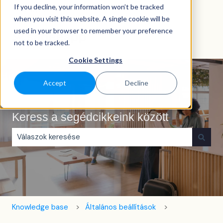
If you decline, your information won’t be tracked
Magyar
Almenü megjelenítése fordításokhoz
when you visit this website. A single cookie will be
used in your browser to remember your preference
not to be tracked.
Cookie Settings
Accept
Decline
Keress a segédcikkeink között
Nincs javaslat, mert üres a keresőmező.
Knowledge base
Általános beállítások