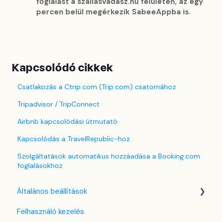
foglalást a szállásvadász.hu felületén, az egy
percen belül megérkezik SabeeAppba is.
Kapcsolódó cikkek
Csatlakozás a Ctrip.com (Trip.com) csatornához
Tripadvisor / TripConnect
Airbnb kapcsolódási útmutató
Kapcsolódás a TravelRepublic-hoz
Szolgáltatások automatikus hozzáadása a Booking.com
foglalásokhoz
Általános beállítások
Felhasználó kezelés
Nyelv beállítások