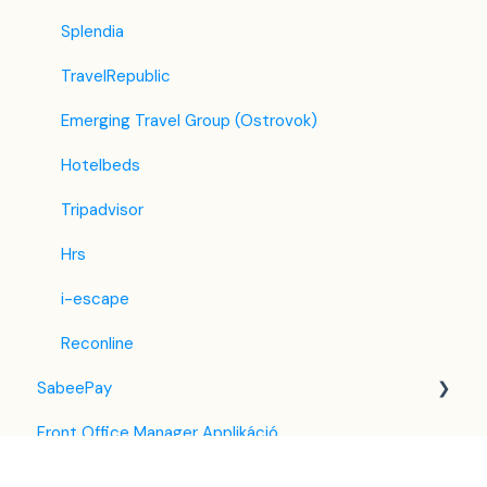
Splendia
TravelRepublic
Emerging Travel Group (Ostrovok)
Hotelbeds
Tripadvisor
Hrs
i-escape
Reconline
SabeePay
Front Office Manager Applikáció
Beállítások
GuestAdvisor
Fizetési módszerek