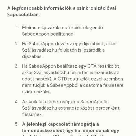
A legfontosabb információk a szinkronizációval
kapcsolatban:
Minimum éjszakák restrikciót elegendő
SabeeAppon beállítanod.
Ha SabeeAppon lezársz egy díjszabást, akkor
Szállásvadász.hu felületén is lezáródik a
díjszabás.
Ha SabeeAppon beállítasz egy CTA restrikciót,
akkor Szállásvadász.hu felületén is lezáródik az
adott nap(ok). A CTD restrikciót ezzel szemben
nem tudjuk a SabeeAppból a csatorna felületére
szinkronizálni.
Az árak és elérhetőségek a SabeeApp és
Szállásvadász.hu extranete között percenként
frissülnek.
A jelenlegi kapcsolat támogatja a
lemondáskezelést, így ha lemondanak egy