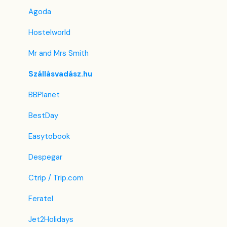
Egyéni mező
Agoda
Hostelworld
Mr and Mrs Smith
Szállásvadász.hu
BBPlanet
BestDay
Easytobook
Despegar
Ctrip / Trip.com
Feratel
Jet2Holidays