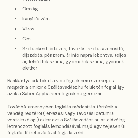
Ország
Irányítószám
Város
Cím
Szobánként: érkezés, távozás, szoba azonosító,
díjszabás, pénznem, ár infó napra lebontva, teljes
ár, felnőttek száma, gyermekek száma, gyermek
életkor
Bankkártya adatokat a vendégnek nem szükséges
megadnia amikor a Szállásvadász.hu felületén foglal, így
azok a SabeeAppba sem fognak megérkezni.
Továbbá, amennyiben foglalás módosítás történik a
vendég részéről ( érkezési vagy távozási dátumra
vontakozólag ) akkor azt a Szállásvadász.hu az előzőleg
létrehozott foglalás lemondásával, majd egy teljesen új
foglalás létrehozásával fogja kezelni.