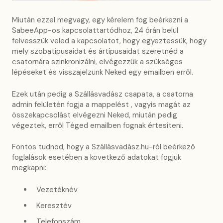
Miután ezzel megvagy, egy kérelem fog beérkezni a
SabeeApp-os kapcsolattartódhoz, 24 órán belül
felvesszük veled a kapcsolatot, hogy egyeztessük, hogy
mely szobatípusaidat és ártípusaidat szeretnéd a
csatornára szinkronizálni, elvégezzük a szükséges
lépéseket és visszajelzünk Neked egy emailben erről.
Ezek után pedig a Szállásvadász csapata, a csatorna
admin felületén fogja a mappelést , vagyis magát az
összekapcsolást elvégezni Neked, miután pedig
végeztek, erről Téged emailben fognak értesíteni.
Fontos tudnod, hogy a Szállásvadász.hu-ról beérkező
foglalások esetében a következő adatokat fogjuk
megkapni:
Vezetéknév
Keresztév
Telefonszám