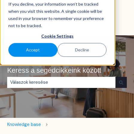
If you decline, your information won’t be tracked
Magyar
Almenü megjelenítése fordításokhoz
when you visit this website. A single cookie will be
used in your browser to remember your preference
not to be tracked.
Cookie Settings
Accept
Decline
Keress a segédcikkeink között
Nincs javaslat, mert üres a keresőmező.
Knowledge base