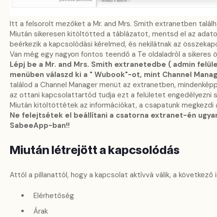
Itt a felsorolt mezőket a Mr. and Mrs. Smith extranetben talál
Miután sikeresen kitöltötted a táblázatot, mentsd el az adat
beérkezik a kapcsolódási kérelmed, és nekilátnak az összekap
Van még egy nagyon fontos teendő a Te oldaladról a sikeres
Lépj be a Mr. and Mrs. Smith extranetedbe ( admin felül
menüben válaszd ki a " Wubook"-ot, mint Channel Manag
találod a Channel Manager menüt az extranetben, mindenképpe
az ottani kapcsolattartód tudja ezt a felületet engedélyezni
Miután kitöltöttétek az információkat, a csapatunk megkezdi 
Ne felejtsétek el beállítani a csatorna extranet-én ugy
SabeeApp-ban!!
Miután létrejött a kapcsolódás
Attól a pillanattól, hogy a kapcsolat aktívvá válik, a következő
Elérhetőség
Árak