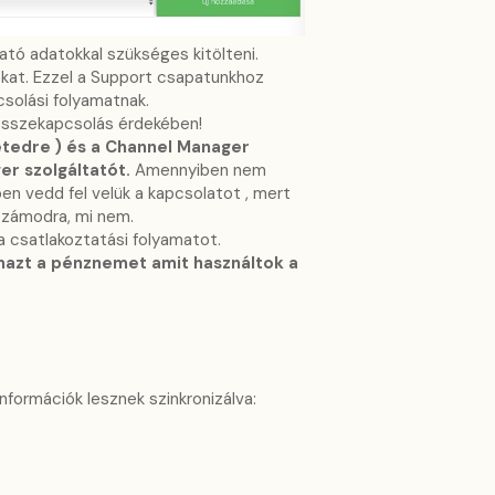
ható adatokkal szükséges kitölteni.
okat. Ezzel a Support csapatunkhoz
csolási folyamatnak.
 összekapcsolás érdekében!
etedre ) és a Channel Manager
er szolgáltatót.
Amennyiben nem
n vedd fel velük a kapcsolatot , mert
 számodra, mi nem.
a csatlakoztatási folyamatot.
anazt a pénznemet amit használtok a
 információk lesznek szinkronizálva: