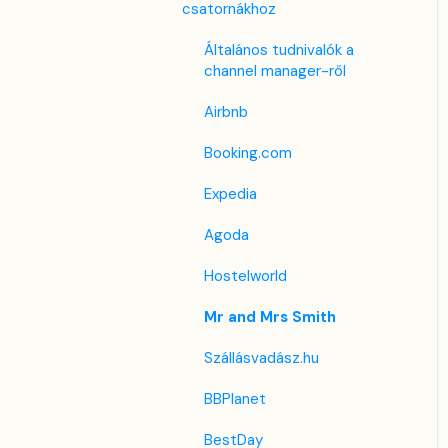
Housekeeping
Összenyitható szoba -
F&B
Korábbi Foglalómotor
csatornákhoz
funkció
Számla beállítások
Takarítás & Karbantartás
Általános tudnivalók a
Lista nézet
channel manager-ről
Előfizetés
Adminisztráció
PMS alatti menük
Airbnb
Regisztrációs adatlap
Booking.com
Egyéni mező
Expedia
Agoda
Hostelworld
Mr and Mrs Smith
Szállásvadász.hu
BBPlanet
BestDay