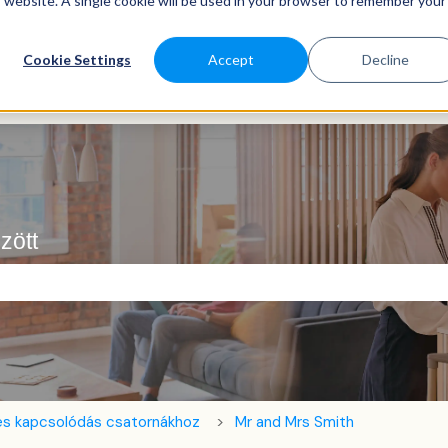
is website. A single cookie will be used in your browser to remember your
Cookie Settings
Accept
Decline
zött
ező.
és kapcsolódás csatornákhoz
Mr and Mrs Smith