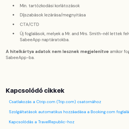
Min. tartózkodási korlátozások
Díjszabások lezárása/megnyitása
CTA/CTD
Új foglalások, melyek a Mr. and Mrs. Smith-nél lettek fe
SabeeApp naptáratokba.
A hitelkártya adatok nem lesznek megjelenítve
amikor fog
SabeeApp-ba.
Kapcsolódó cikkek
Csatlakozás a Ctrip.com (Trip.com) csatornához
Szolgáltatások automatikus hozzáadása a Booking.com foglal
Kapcsolódás a TravelRepublic-hoz