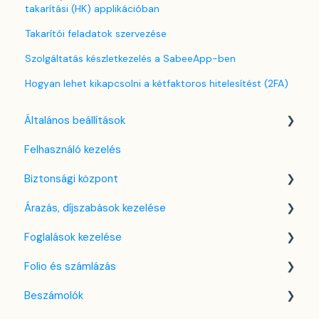
takarítási (HK) applikációban
Takarítói feladatok szervezése
Szolgáltatás készletkezelés a SabeeApp-ben
Hogyan lehet kikapcsolni a kétfaktoros hitelesítést (2FA)
Általános beállítások
Felhasználó kezelés
Nyelv beállítások
Biztonsági központ
Cég / Szálláshely beállítások
Árazás, díjszabások kezelése
Adó beállítások
Kulcsfájl kezelés
Foglalások kezelése
Szabályzatok beállítása
Két-faktoros autentikáció (2FA)
Díjszabás beállítások
Folio és számlázás
Szobák beállításai
Bejelentkezés a SabeeApp fiókba
Árttípusok Engedélyezése / Tiltása
Kezdőlap
Beszámolók
Partnerek
CTA / CTD
Naptárnézet
Folio kezelése