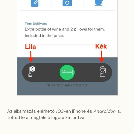
Az alkalmazás elérhető
iOS
-en iPhone és
Androidon
is,
töltsd le a megfelelő logora kattintva: