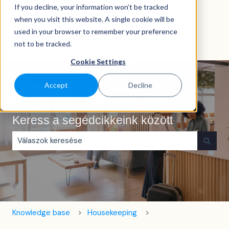
If you decline, your information won’t be tracked
Magyar
Almenü megjelenítése fordításokhoz
when you visit this website. A single cookie will be
used in your browser to remember your preference
not to be tracked.
Cookie Settings
Accept
Decline
Keress a segédcikkeink között
Nincs javaslat, mert üres a keresőmező.
Knowledge base
Housekeeping