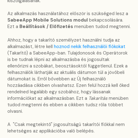
kiszolgálásának.
Az alkalmazás használatához először is szükséged lesz a
SabeeApp Mobile Solutions
modul
bekapcsolására.
Ezt a
Beállítások / Előfizetés
menüben tudod megtenni.
Ahhoz, hogy a takarító személyzet használni tudja az
alkalmazást, létre kell
hoznod nekik felhasználói fiókokat
(Takarító) a SabeeApp-ban. Tulajdonosok és Operátorok
is be tudnak lépni az alkalmazásba és jogosultak
ellenőrizni a szobákat, beosztásoktól függetlenül. Ezek a
felhasználók láthatják az aktuális dátumon túl a jövőbeli
dátumokat is. Erről bővebben az Új felhasználó
hozzáadása cikkben olvashatsz. Ezen felül hozzá kell őked
rendelned legalább egy szobához, hogy lássanak
információkat az alkalmazásban. Ezt a
Takarítás
menüben
tudod megtenni és ebben a cikkben tudsz róla többet
olvasni.
A "Csak megtekintő" jogosultságú takarítói fiókkal nem
lehetséges az applikációba való belépés.