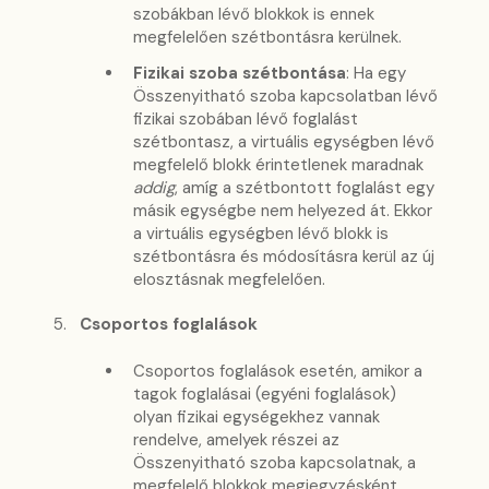
szobákban lévő blokkok is ennek
megfelelően szétbontásra kerülnek.
Fizikai szoba szétbontása
: Ha egy
Összenyitható szoba kapcsolatban lévő
fizikai szobában lévő foglalást
szétbontasz, a virtuális egységben lévő
megfelelő blokk érintetlenek maradnak
addig
, amíg a szétbontott foglalást egy
másik egységbe nem helyezed át. Ekkor
a virtuális egységben lévő blokk is
szétbontásra és módosításra kerül az új
elosztásnak megfelelően.
Csoportos foglalások
Csoportos foglalások esetén, amikor a
tagok foglalásai (egyéni foglalások)
olyan fizikai egységekhez vannak
rendelve, amelyek részei az
Összenyitható szoba kapcsolatnak, a
megfelelő blokkok megjegyzésként