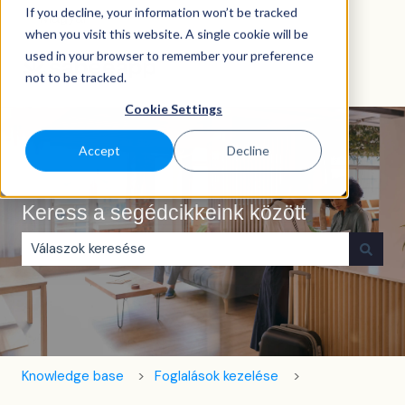
If you decline, your information won’t be tracked
Magyar
Almenü megjelenítése fordításokhoz
when you visit this website. A single cookie will be
used in your browser to remember your preference
not to be tracked.
Cookie Settings
Accept
Decline
Keress a segédcikkeink között
Nincs javaslat, mert üres a keresőmező.
Knowledge base
Foglalások kezelése