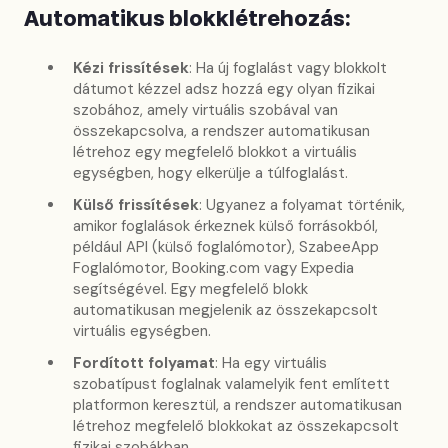
Automatikus blokklétrehozás:
Kézi frissítések
: Ha új foglalást vagy blokkolt
dátumot kézzel adsz hozzá egy olyan fizikai
szobához, amely virtuális szobával van
összekapcsolva, a rendszer automatikusan
létrehoz egy megfelelő blokkot a virtuális
egységben, hogy elkerülje a túlfoglalást.
Külső frissítések
: Ugyanez a folyamat történik,
amikor foglalások érkeznek külső forrásokból,
például API (külső foglalómotor), SzabeeApp
Foglalómotor, Booking.com vagy Expedia
segítségével. Egy megfelelő blokk
automatikusan megjelenik az összekapcsolt
virtuális egységben.
Fordított folyamat
: Ha egy virtuális
szobatípust foglalnak valamelyik fent említett
platformon keresztül, a rendszer automatikusan
létrehoz megfelelő blokkokat az összekapcsolt
fizikai szobákban.