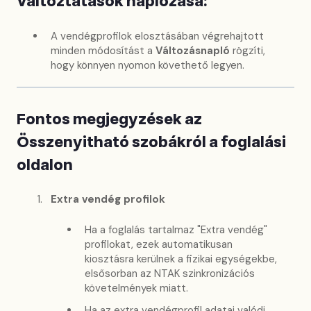
Változtatások naplózása:
A vendégprofilok elosztásában végrehajtott
minden módosítást a
Változásnapló
rögzíti,
hogy könnyen nyomon követhető legyen.
Fontos megjegyzések az
Összenyitható szobákról a foglalási
oldalon
Extra vendég profilok
Ha a foglalás tartalmaz "Extra vendég"
profilokat, ezek automatikusan
kiosztásra kerülnek a fizikai egységekbe,
elsősorban az NTAK szinkronizációs
követelmények miatt.
Ha az extra vendégprofil adatai valódi