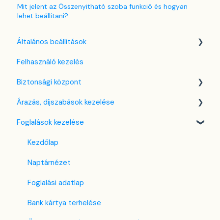
Mit jelent az Összenyitható szoba funkció és hogyan
lehet beállítani?
Általános beállítások
Felhasználó kezelés
Nyelv beállítások
Biztonsági központ
Cég / Szálláshely beállítások
Árazás, díjszabások kezelése
Adó beállítások
Kulcsfájl kezelés
Foglalások kezelése
Szabályzatok beállítása
Két-faktoros autentikáció (2FA)
Díjszabás beállítások
Szobák beállításai
Bejelentkezés a SabeeApp fiókba
Árttípusok Engedélyezése / Tiltása
Kezdőlap
Partnerek
CTA / CTD
Naptárnézet
Szolgáltatások
Kuponok
Foglalási adatlap
Email sablonok beállítása
Bank kártya terhelése