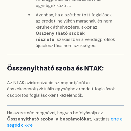
egységek között.
Azonban, ha a szétbontott foglalások
az eredeti helyükön maradnak, és nem
kerülnek áthelyezésre, akkor az
Összenyitható szobák
részletei
szakaszban a vendégprofilok
újraelosztása nem szükséges.
Összenyitható szoba és NTAK:
Az NTAK szinkronizáció szempontjából az
összekapcsolt/virtuális egységhez rendelt foglalások
csoportos foglalásokként kezelendők.
Ha szeretnéd megnézni, hogyan befolyásolja az
Összenyitható szoba a beszámolókat,
kattints
erre a
segéd cikkre
.