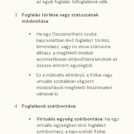
az egyik foglalás túlfoglalássá válik.
Foglalás törlése vagy státuszának
módosítása
Ha egy Összenyitható szoba
kapcsolatban lévő foglalást törölsz,
lemondasz, vagy no show státuszra
állítasz, a megfelelő blokkok
automatikusan eltávolításra kerülnek az
összes érintett egységből.
Ez a működés kétirányú: a fizikai vagy
virtuális szobákban végzett
módosítások megfelelő frissítéseket
váltanak ki.
Foglalások szétbontása
Virtuális egység szétbontása
: Ha egy
virtuális egységben lévő foglalást
szétbontasz, a kapcsolódó fizikai