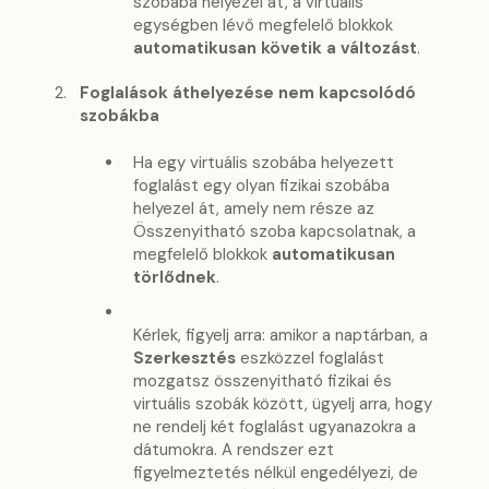
szobába helyezel át, a virtuális
egységben lévő megfelelő blokkok
automatikusan követik a változást
.
Foglalások áthelyezése nem kapcsolódó
szobákba
Ha egy virtuális szobába helyezett
foglalást egy olyan fizikai szobába
helyezel át, amely nem része az
Összenyitható szoba kapcsolatnak, a
megfelelő blokkok
automatikusan
törlődnek
.
Kérlek, figyelj arra: amikor a naptárban, a
Szerkesztés
eszközzel foglalást
mozgatsz összenyitható fizikai és
virtuális szobák között, ügyelj arra, hogy
ne rendelj két foglalást ugyanazokra a
dátumokra. A rendszer ezt
figyelmeztetés nélkül engedélyezi, de