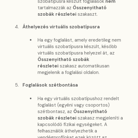
szobatípusra készült foglalások
nem
tartalmazzák az
Összenyitható
szobák részletei
szakaszt.
Áthelyezés virtuális szobatípusra
Ha egy foglalást, amely eredetileg nem
virtuális szobatípusra készült, később
virtuális szobatípusra helyezel át, az
Összenyitható szobák
részletei
szakasz automatikusan
megjelenik a foglalási oldalon.
Foglalások szétbontása
Ha egy virtuális szobatípushoz rendelt
foglalást (egyéni vagy csoportos)
szétbontasz, az
Összenyitható
szobák részletei
szakasz megjeleníti a
kapcsolódó fizikai egységeket. A
felhasználók áthelyezhetik a
vendégprofilokat ezek között az