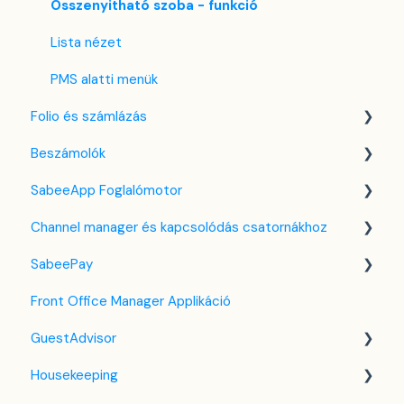
Housekeeping
Összenyitható szoba - funkció
Számla beállítások
Lista nézet
Előfizetés
PMS alatti menük
Folio és számlázás
Regisztrációs adatlap
Beszámolók
Egyéni mező
Folio kezelése
SabeeApp Foglalómotor
Számlákkal kapcsolatos tudnivalók
Front Office Beszámolók
Channel manager és kapcsolódás csatornákhoz
Több pénznem kezelése
Foglalások & Bevétel
Foglalómotor (4.0)
SabeePay
F&B
Korábbi Foglalómotor
Általános tudnivalók a channel manager-ről
Front Office Manager Applikáció
Takarítás & Karbantartás
Airbnb
Beállítások
GuestAdvisor
Adminisztráció
Booking.com
Fizetési módszerek
Housekeeping
Expedia
Virtuális kártya terhelés
Beállítások