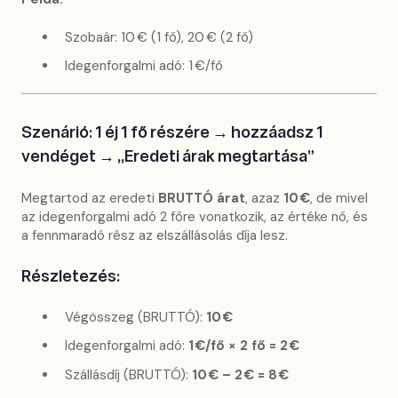
Szobaár: 10 € (1 fő), 20 € (2 fő)
Idegenforgalmi adó: 1 €/fő
Szenárió: 1 éj 1 fő részére → hozzáadsz 1
vendéget → „Eredeti árak megtartása”
Megtartod az eredeti
BRUTTÓ árat
, azaz
10 €
, de mivel
az idegenforgalmi adó 2 főre vonatkozik, az értéke nő, és
a fennmaradó rész az elszállásolás díja lesz.
Részletezés:
Végösszeg (BRUTTÓ):
10 €
Idegenforgalmi adó:
1 €/fő × 2 fő = 2 €
Szállásdíj (BRUTTÓ):
10 € – 2 € = 8 €