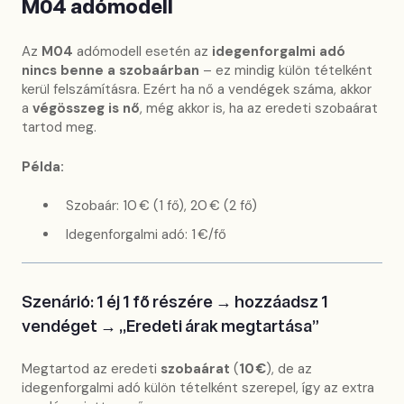
M04 adómodell
Az
M04
adómodell esetén az
idegenforgalmi adó
nincs benne a szobaárban
– ez mindig külön tételként
kerül felszámításra. Ezért ha nő a vendégek száma, akkor
a
végösszeg is nő
, még akkor is, ha az eredeti szobaárat
tartod meg.
Példa:
Szobaár: 10 € (1 fő), 20 € (2 fő)
Idegenforgalmi adó: 1 €/fő
Szenárió: 1 éj 1 fő részére → hozzáadsz 1
vendéget → „Eredeti árak megtartása”
Megtartod az eredeti
szobaárat
(
10 €
), de az
idegenforgalmi adó külön tételként szerepel, így az extra