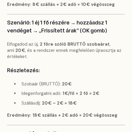
Eredmény: 8 € szállás + 2 € adó = 10 € végösszeg
Szenárió: 1 éj 1 fő részére → hozzáadsz 1
vendéget → „Frissített árak” (OK gomb)
Elfogadod az új,
2 főre szóló BRUTTÓ szobaárat
,
ami
20 €
, és a rendszer ennek megfelelően újraosztja az
értékeket.
Részletezés:
Szobaár (BRUTTÓ):
20 €
Idegenforgalmi adó:
1 €/fő × 2 fő = 2 €
Szállásdíj:
20 € – 2 € = 18 €
Eredmény: 18 € szállás + 2 € adó = 20 € végösszeg