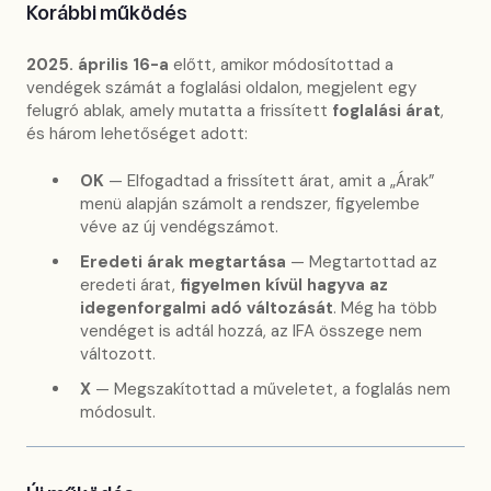
Korábbi működés
2025. április 16-a
előtt, amikor módosítottad a
vendégek számát a foglalási oldalon, megjelent egy
felugró ablak, amely mutatta a frissített
foglalási árat
,
és három lehetőséget adott:
OK
— Elfogadtad a frissített árat, amit a „Árak”
menü alapján számolt a rendszer, figyelembe
véve az új vendégszámot.
Eredeti árak megtartása
— Megtartottad az
eredeti árat,
figyelmen kívül hagyva az
idegenforgalmi adó változását
. Még ha több
vendéget is adtál hozzá, az IFA összege nem
változott.
X
— Megszakítottad a műveletet, a foglalás nem
módosult.