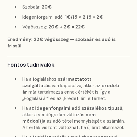
Szobaár:
20 €
Idegenforgalmi adó:
1 €/fő × 2 fő = 2 €
Végösszeg:
20 € + 2 € = 22 €
Eredmény: 22 € végösszeg — szobaár és adó is
frissül
Fontos tudnivalók
Ha a foglaláshoz
származtatott
szolgáltatás
van kapcsolva, akkor az
eredeti
ár
már tartalmazza ennek értékét is. Így a
„Foglalási ár” és az „Eredeti ár” eltérhet.
Ha az
idegenforgalmi adó százalékos típusú
,
akkor a vendégszám változás
nem
módosítja
az adó tétel mennyiségét a számlán.
Az érték viszont változhat, ha új árat alkalmazol.