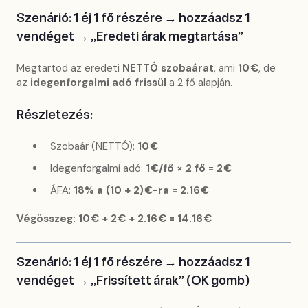
Szenárió: 1 éj 1 fő részére → hozzáadsz 1
vendéget → „Eredeti árak megtartása”
Megtartod az eredeti
NETTÓ szobaárat
, ami
10 €
, de
az
idegenforgalmi adó frissül
a 2 fő alapján.
Részletezés:
Szobaár (NETTÓ):
10 €
Idegenforgalmi adó:
1 €/fő × 2 fő = 2 €
ÁFA:
18% a (10 + 2) €-ra = 2.16 €
Végösszeg: 10 € + 2 € + 2.16 € = 14.16 €
Szenárió: 1 éj 1 fő részére → hozzáadsz 1
vendéget → „Frissített árak” (OK gomb)