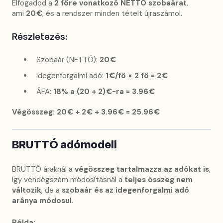
Elfogadod a
2 főre vonatkozó NETTÓ szobaárat
,
ami
20 €
, és a rendszer minden tételt újraszámol.
Részletezés:
Szobaár (NETTÓ):
20 €
Idegenforgalmi adó:
1 €/fő × 2 fő = 2 €
ÁFA:
18% a (20 + 2) €-ra = 3.96 €
Végösszeg: 20 € + 2 € + 3.96 € = 25.96 €
BRUTTÓ adómodell
BRUTTÓ áraknál a
végösszeg tartalmazza az adókat is
,
így vendégszám módosításnál a
teljes összeg nem
változik
, de a
szobaár és az idegenforgalmi adó
aránya módosul
.
Példa: