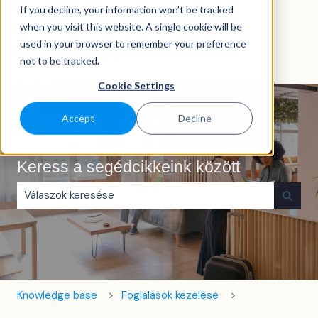
If you decline, your information won’t be tracked
Magyar
Almenü megjelenítése fordításokhoz
when you visit this website. A single cookie will be
used in your browser to remember your preference
not to be tracked.
Cookie Settings
Accept
Decline
Keress a segédcikkeink között
Nincs javaslat, mert üres a keresőmező.
Knowledge base
Foglalások kezelése