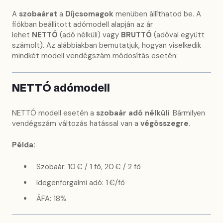
A
szobaárat
a
Díjcsomagok
menüben állíthatod be. A
fiókban beállított adómodell alapján az ár
lehet
NETTÓ
(adó nélküli) vagy
BRUTTÓ
(adóval együtt
számolt). Az alábbiakban bemutatjuk, hogyan viselkedik
mindkét modell vendégszám módosítás esetén:
NETTÓ adómodell
NETTÓ modell esetén a
szobaár adó nélküli
. Bármilyen
vendégszám változás hatással van a
végösszegre
.
Példa:
Szobaár: 10 € / 1 fő, 20 € / 2 fő
Idegenforgalmi adó: 1 €/fő
ÁFA: 18%