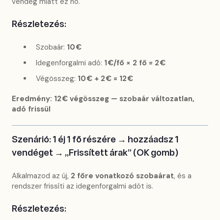
vendég miatt ez nő.
Részletezés:
Szobaár:
10 €
Idegenforgalmi adó:
1 €/fő × 2 fő = 2 €
Végösszeg:
10 € + 2 € = 12 €
Eredmény: 12 € végösszeg — szobaár változatlan,
adó frissül
Szenárió: 1 éj 1 fő részére → hozzáadsz 1
vendéget → „Frissített árak” (OK gomb)
Alkalmazod az új,
2 főre vonatkozó szobaárat
, és a
rendszer frissíti az idegenforgalmi adót is.
Részletezés: