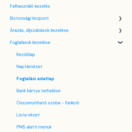
Felhasználó kezelés
Nyelv beállítások
Biztonsági központ
Cég / Szálláshely beállítások
Árazás, díjszabások kezelése
Adó beállítások
Kulcsfájl kezelés
Foglalások kezelése
Szabályzatok beállítása
Két-faktoros autentikáció (2FA)
Díjszabás beállítások
Szobák beállításai
Bejelentkezés a SabeeApp fiókba
Árttípusok Engedélyezése / Tiltása
Kezdőlap
Partnerek
CTA / CTD
Naptárnézet
Szolgáltatások
Kuponok
Foglalási adatlap
Email sablonok beállítása
Bank kártya terhelése
Housekeeping
Összenyitható szoba - funkció
Számla beállítások
Lista nézet
Előfizetés
PMS alatti menük