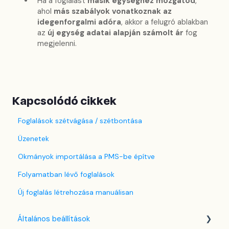
Ha a foglalást
másik egységhez mozgatod
,
ahol
más szabályok vonatkoznak az
idegenforgalmi adóra
, akkor a felugró ablakban
az
új egység adatai alapján számolt ár
fog
megjelenni.
Kapcsolódó cikkek
Foglalások szétvágása / szétbontása
Üzenetek
Okmányok importálása a PMS-be építve
Folyamatban lévő foglalások
Új foglalás létrehozása manuálisan
Általános beállítások