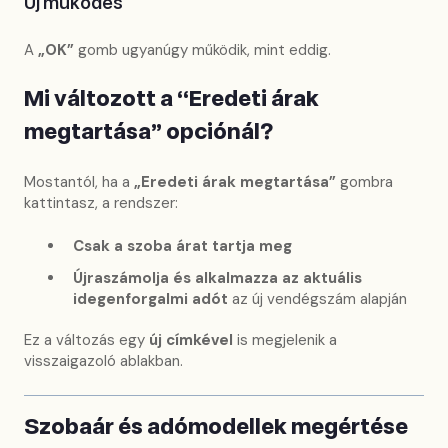
Új működés
A
„OK”
gomb ugyanúgy működik, mint eddig.
Mi változott a “Eredeti árak
megtartása” opciónál?
Mostantól, ha a
„Eredeti árak megtartása”
gombra
kattintasz, a rendszer:
Csak a szoba árat tartja meg
Újraszámolja és alkalmazza az aktuális
idegenforgalmi adót
az új vendégszám alapján
Ez a változás egy
új címkével
is megjelenik a
visszaigazoló ablakban.
Szobaár és adómodellek megértése